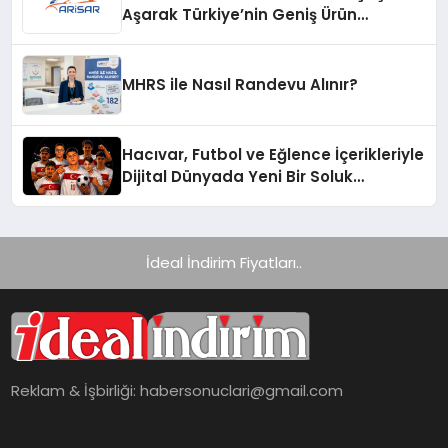
Aşarak Türkiye’nin Geniş Ürün
Yelpazesine Sahip Oto Yedek Parça
Platformlarından Biri Oldu
MHRS ile Nasıl Randevu Alınır?
Hacıvar, Futbol ve Eğlence İçerikleriyle
Dijital Dünyada Yeni Bir Soluk
Getiriyor
İdeal İndirim Fiyatları..
Reklam & İşbirliği:
habersonuclari@gmail.com