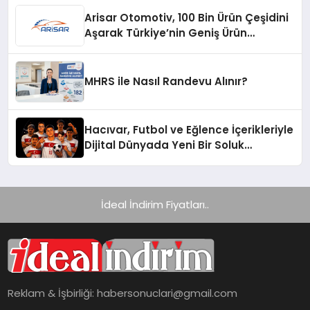
Arisar Otomotiv, 100 Bin Ürün Çeşidini
Aşarak Türkiye’nin Geniş Ürün
Yelpazesine Sahip Oto Yedek Parça
Platformlarından Biri Oldu
MHRS ile Nasıl Randevu Alınır?
Hacıvar, Futbol ve Eğlence İçerikleriyle
Dijital Dünyada Yeni Bir Soluk
Getiriyor
İdeal İndirim Fiyatları..
Reklam & İşbirliği:
habersonuclari@gmail.com