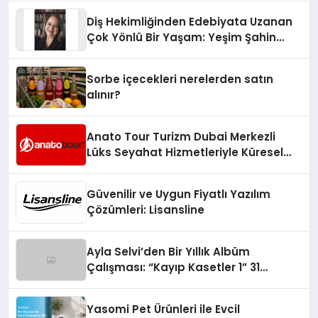
Diş Hekimliğinden Edebiyata Uzanan
Çok Yönlü Bir Yaşam: Yeşim Şahin
Yaman
Sorbe içecekleri nerelerden satın
alınır?
Anato Tour Turizm Dubai Merkezli
Lüks Seyahat Hizmetleriyle Küresel
Turizmde Öne Çıkıyor
Güvenilir ve Uygun Fiyatlı Yazılım
Çözümleri: Lisansline
Ayla Selvi’den Bir Yıllık Albüm
Çalışması: “Kayıp Kasetler 1” 31
Temmuz’da Çıktı
Yasomi Pet Ürünleri ile Evcil