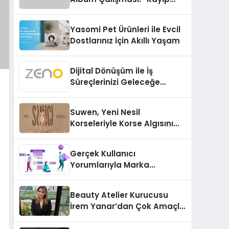
Kasetler 1” 31 Temmuz’da
Çıktı
Yasomi Pet Ürünleri ile Evcil
Dostlarınız İçin Akıllı Yaşam
Dijital Dönüşüm ile İş
Süreçlerinizi Geleceğe
Hazırlayın
Suwen, Yeni Nesil
Korseleriyle Korse Algısını
Değiştiriyor
Gerçek Kullanıcı
Yorumlarıyla Marka
Güvenilirliğini Artırın
Beauty Atelier Kurucusu
İrem Yanar’dan Çok Amaçlı
Yeni Kozmetik Ürünü