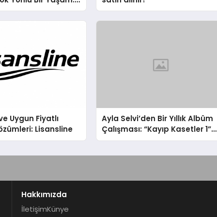
hin Yaman
ve Uygun Fiyatlı
Ayla Selvi’den Bir Yıllık Albüm
özümleri: Lisansline
Çalışması: “Kayıp Kasetler 1”
31 Temmuz’da Çıktı
Hakkımızda
İletişim
Künye