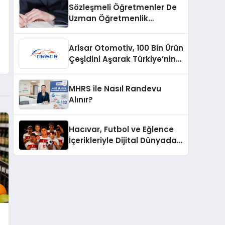
Sözleşmeli Öğretmenler De
Uzman Öğretmenlik
Tazminatı
Arisar Otomotiv, 100 Bin Ürün
Çeşidini Aşarak Türkiye’nin
Geniş Ürün Yelpazesine
Sahip Oto Yedek Parça
MHRS ile Nasıl Randevu
Platformlarından Biri Oldu
Alınır?
Hacıvar, Futbol ve Eğlence
İçerikleriyle Dijital Dünyada
Yeni Bir Soluk Getiriyor