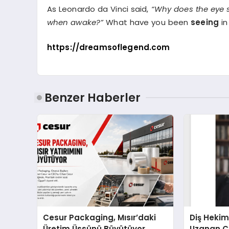
As Leonardo da Vinci said,
“Why does the eye 
when awake?”
What have you been
seeing
in
https://dreamsoflegend.com
Benzer Haberler
Cesur Packaging, Mısır’daki
Diş Hekim
Üretim Üssünü Büyütüyor
Uzanan Ç