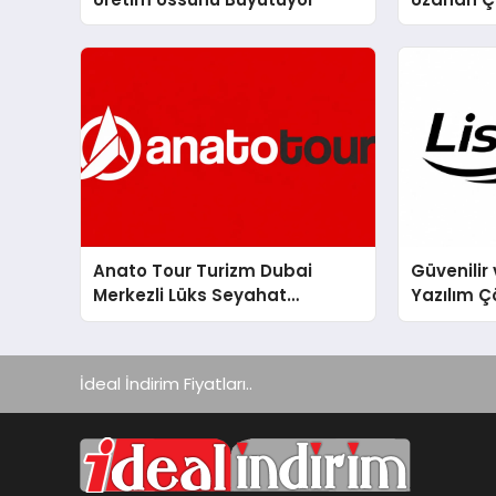
Yeşim Şa
Anato Tour Turizm Dubai
Güvenilir 
Merkezli Lüks Seyahat
Yazılım Ç
Hizmetleriyle Küresel
Turizmde Öne Çıkıyor
İdeal İndirim Fiyatları..