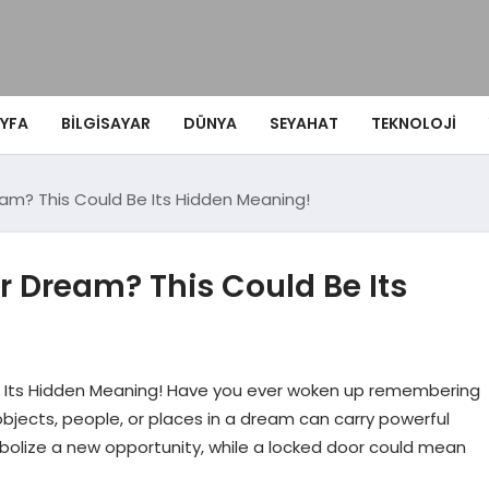
YFA
BILGISAYAR
DÜNYA
SEYAHAT
TEKNOLOJI
am? This Could Be Its Hidden Meaning!
r Dream? This Could Be Its
e Its Hidden Meaning! Have you ever woken up remembering
bjects, people, or places in a dream can carry powerful
bolize a new opportunity, while a locked door could mean