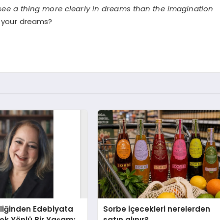
see a thing more clearly in dreams than the imagination
 your dreams?
liğinden Edebiyata
Sorbe içecekleri nerelerden
ok Yönlü Bir Yaşam:
satın alınır?