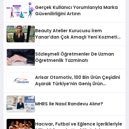
Gerçek Kullanıcı Yorumlarıyla Marka
Güvenilirliğini Artırın
Beauty Atelier Kurucusu İrem
Yanar’dan Çok Amaçlı Yeni Kozmetik
Ürünü
Sözleşmeli Öğretmenler De Uzman
Öğretmenlik Tazminatı
Arisar Otomotiv, 100 Bin Ürün Çeşidini
Aşarak Türkiye’nin Geniş Ürün
Yelpazesine Sahip Oto Yedek Parça
Platformlarından Biri Oldu
MHRS ile Nasıl Randevu Alınır?
Hacıvar, Futbol ve Eğlence İçerikleriyle