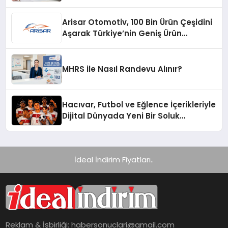
Arisar Otomotiv, 100 Bin Ürün Çeşidini
Aşarak Türkiye’nin Geniş Ürün
Yelpazesine Sahip Oto Yedek Parça
Platformlarından Biri Oldu
MHRS ile Nasıl Randevu Alınır?
Hacıvar, Futbol ve Eğlence İçerikleriyle
Dijital Dünyada Yeni Bir Soluk
Getiriyor
İdeal İndirim Fiyatları..
Reklam & İşbirliği:
habersonuclari@gmail.com