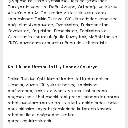
iş yapma kalitesine yansıtmak için çalışmaktadır.
Türkiye’nin yanı sıra Doğu Avrupa, Ortadoğu ve Kuzey
Afrika’nın da Ar-Ge, üretim ve lojistik üssü olarak
konumlanan Daikin Türkiye, CIS ülkelerinden kendisine
bağlı olan Azerbaycan, Özbekistan, Türkmenistan,
Kazakistan, Kırgızistan, Ermenistan, Tacikistan ve
Gürcistan’ın sorumluluğu ile Kuzey Irak, Moğolistan ve
KKTC pazarlarının sorumluluğunu da üstlenmiştir.
Split Klima
Ü
retim Hattı / Hendek Sakarya
Daikin Türkiye Split Klima Üretim Hattı’nda üretilen
klimalar, yüzde 100 yüksek basınç, fonksiyon,
performans, elektrik güvenlik ve ses testlerinden
geçmektedir. Üretimdeki test proseslerinden kullanılan
robot uygulamaları ve özellikle kritik noktalardaki bakır
boru birleşim kaynak işlemlerinde kullanılan kaynak
robotları ile el değmeden üretim
gerçekleştirilmektedir.