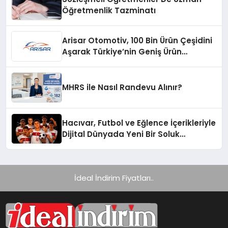
Öğretmenlik Tazminatı
Arisar Otomotiv, 100 Bin Ürün Çeşidini
Aşarak Türkiye’nin Geniş Ürün
Yelpazesine Sahip Oto Yedek Parça
Platformlarından Biri Oldu
MHRS ile Nasıl Randevu Alınır?
Hacıvar, Futbol ve Eğlence İçerikleriyle
Dijital Dünyada Yeni Bir Soluk
Getiriyor
İdeal İndirim Fiyatları..