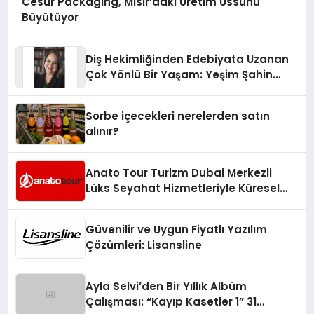
Cesur Packaging, Mısır’daki Üretim Üssünü
Büyütüyor
Diş Hekimliğinden Edebiyata Uzanan
Çok Yönlü Bir Yaşam: Yeşim Şahin
Yaman
Sorbe içecekleri nerelerden satın
alınır?
Anato Tour Turizm Dubai Merkezli
Lüks Seyahat Hizmetleriyle Küresel
Turizmde Öne Çıkıyor
Güvenilir ve Uygun Fiyatlı Yazılım
Çözümleri: Lisansline
Ayla Selvi’den Bir Yıllık Albüm
Çalışması: “Kayıp Kasetler 1” 31