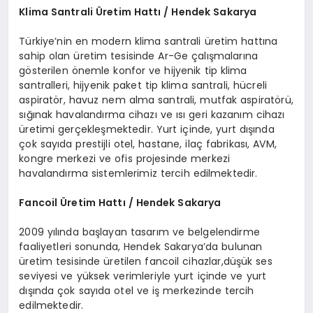
Klima Santrali
Ü
retim Hattı / Hendek Sakarya
Türkiye’nin en modern klima santrali üretim hattına
sahip olan üretim tesisinde Ar-Ge çalışmalarına
gösterilen önemle konfor ve hijyenik tip klima
santralleri, hijyenik paket tip klima santrali, hücreli
aspiratör, havuz nem alma santrali, mutfak aspiratörü,
sığınak havalandırma cihazı ve ısı geri kazanım cihazı
üretimi gerçekleşmektedir. Yurt içinde, yurt dışında
çok sayıda prestijli otel, hastane, ilaç fabrikası, AVM,
kongre merkezi ve ofis projesinde merkezi
havalandırma sistemlerimiz tercih edilmektedir.
Fancoil
Ü
retim Hattı / Hendek Sakarya
2009 yılında başlayan tasarım ve belgelendirme
faaliyetleri sonunda, Hendek Sakarya’da bulunan
üretim tesisinde üretilen fancoil cihazlar,düşük ses
seviyesi ve yüksek verimleriyle yurt içinde ve yurt
dışında çok sayıda otel ve iş merkezinde tercih
edilmektedir.