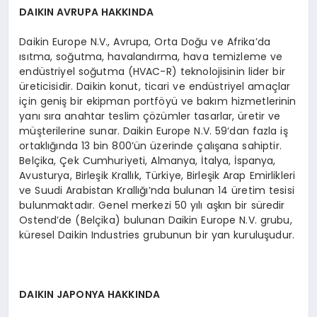
DAIKIN AVRUPA HAKKINDA
Daikin Europe N.V., Avrupa, Orta Doğu ve Afrika’da
ısıtma, soğutma, havalandırma, hava temizleme ve
endüstriyel soğutma (HVAC-R) teknolojisinin lider bir
üreticisidir. Daikin konut, ticari ve endüstriyel amaçlar
için geniş bir ekipman portföyü ve bakım hizmetlerinin
yanı sıra anahtar teslim çözümler tasarlar, üretir ve
müşterilerine sunar. Daikin Europe N.V. 59‘dan fazla iş
ortaklığında 13 bin 800’ün üzerinde çalışana sahiptir.
Belçika, Çek Cumhuriyeti, Almanya, İtalya, İspanya,
Avusturya, Birleşik Krallık, Türkiye, Birleşik Arap Emirlikleri
ve Suudi Arabistan Krallığı’nda bulunan 14 üretim tesisi
bulunmaktadır. Genel merkezi 50 yılı aşkın bir süredir
Ostend’de (Belçika) bulunan Daikin Europe N.V. grubu,
küresel Daikin Industries grubunun bir yan kuruluşudur.
DAIKIN JAPONYA HAKKINDA