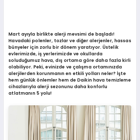
Mart ayıyla birlikte alerji mevsimi de başladı!
Havadaki polenler, tozlar ve diğer alerjenler, hassas
bünyeler için zorlu bir d
ö
nem yaratıyor.
Ü
stelik
evlerimizde, iş yerlerimizde ve okullarda
soluduğumuz hava, dış ortama g
ö
re daha fazla kirli
olabiliyor. Peki, evinizde ve çalışma ortamınızda
alerjilerden korunmanın en etkili yolları neler? İş
te
hem g
ünlük
ö
nlemler hem de Daikin hava temizleme
cihazlarıyla alerji sezonunu daha konforlu
atlatmanın 5 yolu!