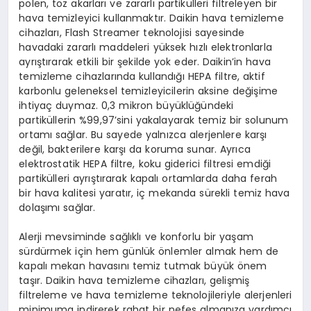
polen, toz akarları ve zararlı partikülleri filtreleyen bir
hava temizleyici kullanmaktır. Daikin hava temizleme
cihazları, Flash Streamer teknolojisi sayesinde
havadaki zararlı maddeleri yüksek hızlı elektronlarla
ayrıştırarak etkili bir şekilde yok eder. Daikin’in hava
temizleme cihazlarında kullandığı HEPA filtre, aktif
karbonlu geleneksel temizleyicilerin aksine değişime
ihtiyaç duymaz. 0,3 mikron büyüklüğündeki
partiküllerin %99,97’sini yakalayarak temiz bir solunum
ortamı sağlar. Bu sayede yalnızca alerjenlere karşı
değil, bakterilere karşı da koruma sunar. Ayrıca
elektrostatik HEPA filtre, koku giderici filtresi emdiği
partikülleri ayrıştırarak kapalı ortamlarda daha ferah
bir hava kalitesi yaratır, iç mekanda sürekli temiz hava
dolaşımı sağlar.
Alerji mevsiminde sağlıklı ve konforlu bir yaşam
sürdürmek için hem günlük önlemler almak hem de
kapalı mekan havasını temiz tutmak büyük önem
taşır. Daikin hava temizleme cihazları, gelişmiş
filtreleme ve hava temizleme teknolojileriyle alerjenleri
minimuma indirerek rahat bir nefes almanıza yardımcı