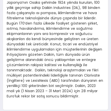
Japonya’nın Osaka şehrinde 1924 yılında kurulan, 100
yıllık geçmişe sahip Daikin Industries (DIL), 98 binden
fazla çalışanıyla ısı pompası, iklimlendirme ve hava
filtreleme teknolojisinde dünya çapında bir liderdir.
Bugün 170’den fazla ülkede faaliyet gösteren şirket,
ısıtma, havalandırma, iklimlendirme ve soğutma
ekipmanlarının yanı sıra kompresör ve soğutucu
akışkanları da kendi bünyesinde geliştiren ve üreten
dünyadaki tek üreticidir. Konut, ticari ve endüstriyel
iklimlendirme uygulamaları için müşterilerinin değişen
ihtiyaçlarını gözeten Daikin, tüm dünyada ürün
geliştirme alanındaki öncü yaklaşımları ve entegre
çözümlerinin rakipsiz kalitesi ve kullanışlılığı ile
tanınmaktadır. Daikin, teknoloji araştırmaları ve fikri
mülkiyet patentlerindeki liderliğiyle tanınan Clarivate
(İngiltere) ve LexisNexis (ABD) tarafından dünyanın en
yenilikçi 100 şirketinden biri seçilmiştir. Daikin, 2023
mali yılı (1 Nisan 2023 – 31 Mart 2024) için 28 milyar
Euro’luk rekor bir satış sonucu bildirmiştir.