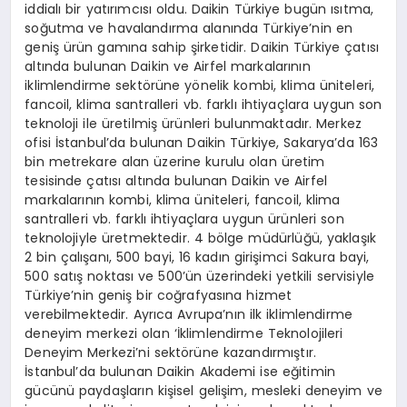
iddialı bir yatırımcısı oldu. Daikin Türkiye bugün ısıtma,
soğutma ve havalandırma alanında Türkiye’nin en
geniş ürün gamına sahip şirketidir. Daikin Türkiye çatısı
altında bulunan Daikin ve Airfel markalarının
iklimlendirme sektörüne yönelik kombi, klima üniteleri,
fancoil, klima santralleri vb. farklı ihtiyaçlara uygun son
teknoloji ile üretilmiş ürünleri bulunmaktadır. Merkez
ofisi İstanbul’da bulunan Daikin Türkiye, Sakarya’da 163
bin metrekare alan üzerine kurulu olan üretim
tesisinde çatısı altında bulunan Daikin ve Airfel
markalarının kombi, klima üniteleri, fancoil, klima
santralleri vb. farklı ihtiyaçlara uygun ürünleri son
teknolojiyle üretmektedir. 4 bölge müdürlüğü, yaklaşık
2 bin çalışanı, 500 bayi, 16 kadın girişimci Sakura bayi,
500 satış noktası ve 500’ün üzerindeki yetkili servisiyle
Türkiye’nin geniş bir coğrafyasına hizmet
verebilmektedir. Ayrıca Avrupa’nın ilk iklimlendirme
deneyim merkezi olan ‘İklimlendirme Teknolojileri
Deneyim Merkezi’ni sektörüne kazandırmıştır.
İstanbul’da bulunan Daikin Akademi ise eğitimin
gücünü paydaşların kişisel gelişim, mesleki deneyim ve