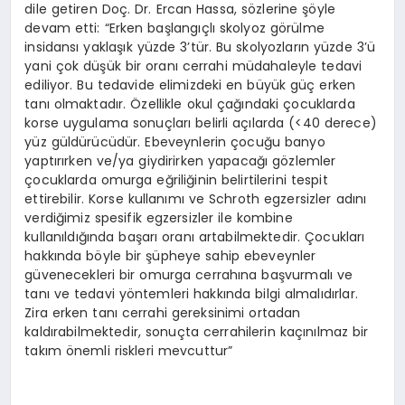
dile getiren Doç. Dr. Ercan Hassa, sözlerine şöyle
devam etti: “Erken başlangıçlı skolyoz görülme
insidansı yaklaşık yüzde 3’tür. Bu skolyozların yüzde 3’ü
yani çok düşük bir oranı cerrahi müdahaleyle tedavi
ediliyor. Bu tedavide elimizdeki en büyük güç erken
tanı olmaktadır. Özellikle okul çağındaki çocuklarda
korse uygulama sonuçları belirli açılarda (<40 derece)
yüz güldürücüdür. Ebeveynlerin çocuğu banyo
yaptırırken ve/ya giydirirken yapacağı gözlemler
çocuklarda omurga eğriliğinin belirtilerini tespit
ettirebilir. Korse kullanımı ve Schroth egzersizler adını
verdiğimiz spesifik egzersizler ile kombine
kullanıldığında başarı oranı artabilmektedir. Çocukları
hakkında böyle bir şüpheye sahip ebeveynler
güvenecekleri bir omurga cerrahına başvurmalı ve
tanı ve tedavi yöntemleri hakkında bilgi almalıdırlar.
Zira erken tanı cerrahi gereksinimi ortadan
kaldırabilmektedir, sonuçta cerrahilerin kaçınılmaz bir
takım önemli riskleri mevcuttur”