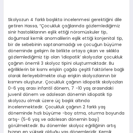
Skolyozun 4 farklı başlıkta incelenmesi gerektiğini dile
getiren Hassa, “Çocukluk çağlarında gözlemlediğimiz
sinir hastalıklarının eşlik ettiği nöromüskuler tip,
doğumsal kemik anomalilerin eşlik ettiği konjenital tip,
bir de sebebinin saptanamadığı ve çocuğun büyüme
döneminde gelişim ile birlikte ortaya çıkan ve sıklıkla
gözlemlediğimiz tip olan ‘idiopatik’ skolyozlar çocukluk
çağının önemli 3 skolyoz tipini oluşturmaktadır. Bu
eğriliklerin bir kısmı erişkin çağda çeşitli faktörlere bağlı
olarak ilerleyebilmekte olup erişkin skolyozlarının bir
kısmını oluşturur. Çocukluk çağının idiopatik skolyozları
0-6 yaş arası infantil dönem, 7 -10 yaş arasındaki
juvenil dönem ve adolesan dönemin idiopatik tip
skolyozu olmak üzere üç başlık altında
incelenmektedir. Çocukluk çağının 2 farklı yaş
döneminde hızlı büyüme -boy atma, oturma boyunda
artış- (5-6 yaş ve adolesan dönemin başı)
görülmektedir. Bu dönemler skolyoz eğriliğinin artış
hızının en yüksek olduğu yaş dönemleridir. Kemik