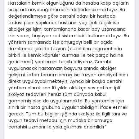
Hastaların kemik olgunluğunu da hesaba katıp açıların
artıp artmayacağı ihtimalini değerlendirmekteyiz. Bu
değerlendirmeye göre cerrahi adayı bir hastada
tedavi planı yapılacak hastanın yaşı çok küçük ise
akciğer gelişimi tamamlanana kadar boy uzamasına
izin veren, büyüyen rod sistemlerini kullanmaktayız. Bu
yöntem sonrasında ise omurgayı belli bir açıda
düzeltecek şekilde füzyon (düzeltilen segmentlerin
birbiri ile kemik köprüler kurması ile tek parça haline
getirilmesi) yöntemini tercih ediyoruz. Cerrahi
uygulanacak hastamızın başvuru anında akciğer
gelişimi zaten tamamlanmış ise füzyon ameliyatlarını
direkt uygulayabilmekteyiz. Ayrıca bir başka cerrahi
yöntem olarak son 10 yılda oldukça ses getiren ipli
skolyoz tedavileri henüz tüm dünyada kabul
görmemiş olsa da uygulanmakta. Bu yöntemler için
sınırlı bir hasta grubuna uygulanabildiğini ifade etmek
gerekir. Tüm bu bilgiler ışığında skolyoz ile ilgili tanı ve
uygun tedavi metodu için mutlaka bir omurga
cerrahisi uzmanı ile yola çıkılması önemlidir”