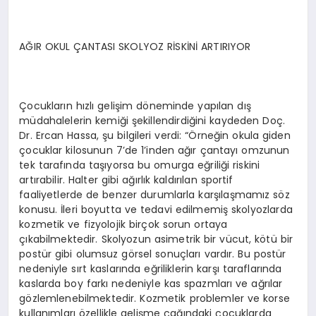
AĞIR OKUL ÇANTASI SKOLYOZ RİSKİNİ ARTIRIYOR
Çocukların hızlı gelişim döneminde yapılan dış
müdahalelerin kemiği şekillendirdiğini kaydeden Doç.
Dr. Ercan Hassa, şu bilgileri verdi: “Örneğin okula giden
çocuklar kilosunun 7’de 1’inden ağır çantayı omzunun
tek tarafında taşıyorsa bu omurga eğriliği riskini
artırabilir. Halter gibi ağırlık kaldırılan sportif
faaliyetlerde de benzer durumlarla karşılaşmamız söz
konusu. İleri boyutta ve tedavi edilmemiş skolyozlarda
kozmetik ve fizyolojik birçok sorun ortaya
çıkabilmektedir. Skolyozun asimetrik bir vücut, kötü bir
postür gibi olumsuz görsel sonuçları vardır. Bu postür
nedeniyle sırt kaslarında eğriliklerin karşı taraflarında
kaslarda boy farkı nedeniyle kas spazmları ve ağrılar
gözlemlenebilmektedir. Kozmetik problemler ve korse
kullanımları özellikle gelişme çağındaki çocuklarda