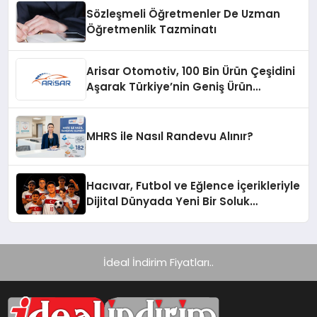
Sözleşmeli Öğretmenler De Uzman
Öğretmenlik Tazminatı
Arisar Otomotiv, 100 Bin Ürün Çeşidini
Aşarak Türkiye’nin Geniş Ürün
Yelpazesine Sahip Oto Yedek Parça
Platformlarından Biri Oldu
MHRS ile Nasıl Randevu Alınır?
Hacıvar, Futbol ve Eğlence İçerikleriyle
Dijital Dünyada Yeni Bir Soluk
Getiriyor
İdeal İndirim Fiyatları..