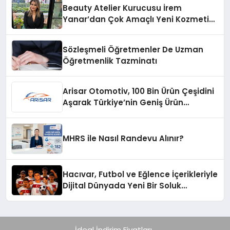
Beauty Atelier Kurucusu İrem
Yanar’dan Çok Amaçlı Yeni Kozmetik
Ürünü
Sözleşmeli Öğretmenler De Uzman
Öğretmenlik Tazminatı
Arisar Otomotiv, 100 Bin Ürün Çeşidini
Aşarak Türkiye’nin Geniş Ürün
Yelpazesine Sahip Oto Yedek Parça
Platformlarından Biri Oldu
MHRS ile Nasıl Randevu Alınır?
Hacıvar, Futbol ve Eğlence İçerikleriyle
Dijital Dünyada Yeni Bir Soluk
Getiriyor
İdeal İndirim Fiyatları..