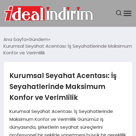
ANASAYFA
Ana Sayfa
Gündem
Kurumsal Seyahat Acentası: İş Seyahatlerinde Maksimum
BILGISAYAR
Konfor ve Verimlilik
DÜNYA
Kurumsal Seyahat Acentası: İş
SEYAHAT
Seyahatlerinde Maksimum
Konfor ve Verimlilik
TEKNOLOJI
Kurumsal Seyahat Acentası: İş Seyahatlerinde
YAŞAM
Maksimum Konfor ve Verimlilik Günümüz iş
dünyasında, şirketlerin seyahat süreçlerini
profesyonel bir şekilde yönetmesi büyük bir gereklilik