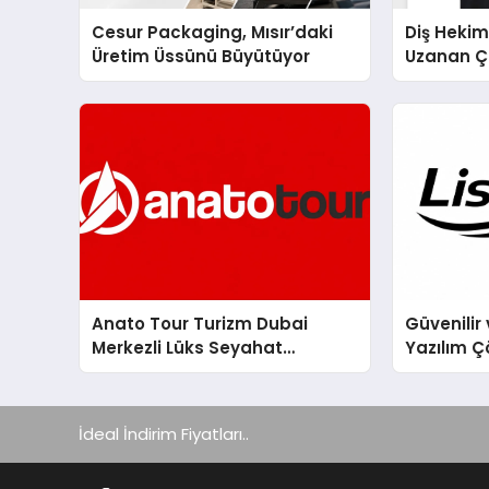
Cesur Packaging, Mısır’daki
Diş Hekim
Üretim Üssünü Büyütüyor
Uzanan Ç
Yeşim Şa
Anato Tour Turizm Dubai
Güvenilir 
Merkezli Lüks Seyahat
Yazılım Ç
Hizmetleriyle Küresel
Turizmde Öne Çıkıyor
İdeal İndirim Fiyatları..