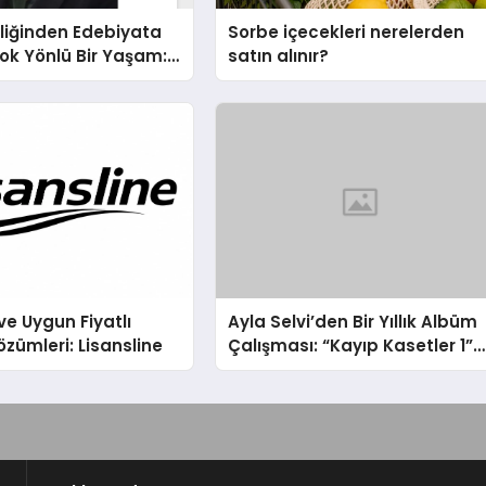
liğinden Edebiyata
Sorbe içecekleri nerelerden
ok Yönlü Bir Yaşam:
satın alınır?
hin Yaman
ve Uygun Fiyatlı
Ayla Selvi’den Bir Yıllık Albüm
özümleri: Lisansline
Çalışması: “Kayıp Kasetler 1”
31 Temmuz’da Çıktı