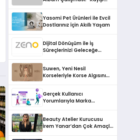
Kasetler 1” 31 Temmuz’da
Çıktı
Yasomi Pet Ürünleri ile Evcil
Dostlarınız İçin Akıllı Yaşam
Dijital Dönüşüm ile İş
Süreçlerinizi Geleceğe
Hazırlayın
Suwen, Yeni Nesil
Korseleriyle Korse Algısını
Değiştiriyor
Gerçek Kullanıcı
Yorumlarıyla Marka
Güvenilirliğini Artırın
Beauty Atelier Kurucusu
İrem Yanar’dan Çok Amaçlı
Yeni Kozmetik Ürünü