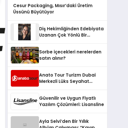
Cesur Packaging, Mısır’daki Üretim
Üssünü Büyütüyor
Diş Hekimliğinden Edebiyata
Uzanan Çok Yönlü Bir
Yaşam: Yeşim Şahin Yaman
Sorbe içecekleri nerelerden
satın alınır?
Anato Tour Turizm Dubai
Merkezli Lüks Seyahat
Hizmetleriyle Küresel
Turizmde Öne Çıkıyor
Güvenilir ve Uygun Fiyatlı
Yazılım Çözümleri: Lisansline
Ayla Selvi’den Bir Yıllık
Albüm Çalışması: “Kayıp