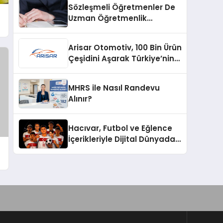
Sözleşmeli Öğretmenler De
Uzman Öğretmenlik
Tazminatı
Arisar Otomotiv, 100 Bin Ürün
Çeşidini Aşarak Türkiye’nin
Geniş Ürün Yelpazesine
Sahip Oto Yedek Parça
MHRS ile Nasıl Randevu
Platformlarından Biri Oldu
Alınır?
Hacıvar, Futbol ve Eğlence
İçerikleriyle Dijital Dünyada
Yeni Bir Soluk Getiriyor