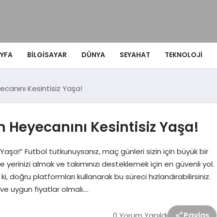
YFA
BILGISAYAR
DÜNYA
SEYAHAT
TEKNOLOJI
ecanını Kesintisiz Yaşa!
m Heyecanını Kesintisiz Yaşa!
Yaşa!” Futbol tutkunuysanız, maç günleri sizin için büyük bir
e yerinizi almak ve takımınızı desteklemek için en güvenli yol.
, doğru platformları kullanarak bu süreci hızlandırabilirsiniz.
ız ve uygun fiyatlar olmalı….
0 Yorum Yapıldı
Paylaş