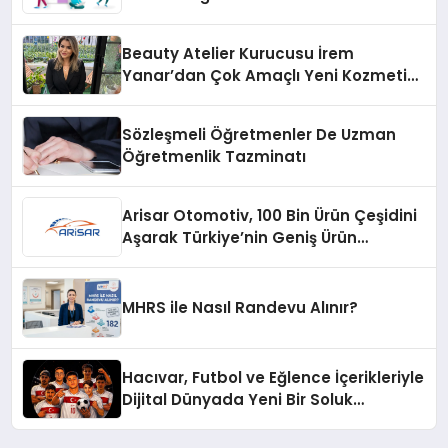
Beauty Atelier Kurucusu İrem
Yanar’dan Çok Amaçlı Yeni Kozmetik
Ürünü
Sözleşmeli Öğretmenler De Uzman
Öğretmenlik Tazminatı
Arisar Otomotiv, 100 Bin Ürün Çeşidini
Aşarak Türkiye’nin Geniş Ürün
Yelpazesine Sahip Oto Yedek Parça
Platformlarından Biri Oldu
MHRS ile Nasıl Randevu Alınır?
Hacıvar, Futbol ve Eğlence İçerikleriyle
Dijital Dünyada Yeni Bir Soluk
Getiriyor