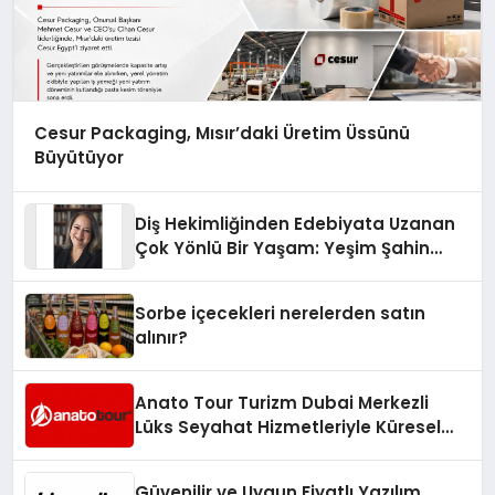
Cesur Packaging, Mısır’daki Üretim Üssünü
Büyütüyor
Diş Hekimliğinden Edebiyata Uzanan
Çok Yönlü Bir Yaşam: Yeşim Şahin
Yaman
Sorbe içecekleri nerelerden satın
alınır?
Anato Tour Turizm Dubai Merkezli
Lüks Seyahat Hizmetleriyle Küresel
Turizmde Öne Çıkıyor
Güvenilir ve Uygun Fiyatlı Yazılım