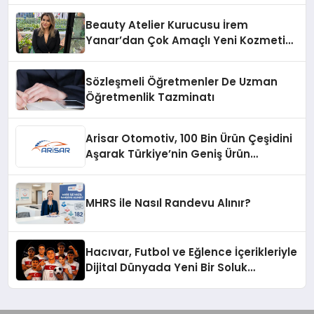
Beauty Atelier Kurucusu İrem
Yanar’dan Çok Amaçlı Yeni Kozmetik
Ürünü
Sözleşmeli Öğretmenler De Uzman
Öğretmenlik Tazminatı
Arisar Otomotiv, 100 Bin Ürün Çeşidini
Aşarak Türkiye’nin Geniş Ürün
Yelpazesine Sahip Oto Yedek Parça
Platformlarından Biri Oldu
MHRS ile Nasıl Randevu Alınır?
Hacıvar, Futbol ve Eğlence İçerikleriyle
Dijital Dünyada Yeni Bir Soluk
Getiriyor