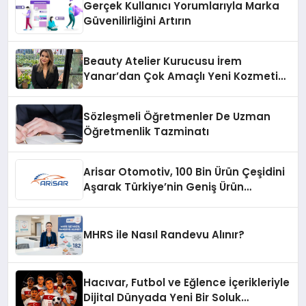
Gerçek Kullanıcı Yorumlarıyla Marka
Güvenilirliğini Artırın
Beauty Atelier Kurucusu İrem
Yanar’dan Çok Amaçlı Yeni Kozmetik
Ürünü
Sözleşmeli Öğretmenler De Uzman
Öğretmenlik Tazminatı
Arisar Otomotiv, 100 Bin Ürün Çeşidini
Aşarak Türkiye’nin Geniş Ürün
Yelpazesine Sahip Oto Yedek Parça
Platformlarından Biri Oldu
MHRS ile Nasıl Randevu Alınır?
Hacıvar, Futbol ve Eğlence İçerikleriyle
Dijital Dünyada Yeni Bir Soluk