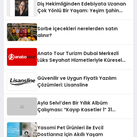
Diş Hekimliğinden Edebiyata Uzanan
Çok Yönlü Bir Yaşam: Yeşim Şahin
Yaman
Sorbe içecekleri nerelerden satın
alınır?
Anato Tour Turizm Dubai Merkezli
Lüks Seyahat Hizmetleriyle Küresel
Turizmde Öne Çıkıyor
Güvenilir ve Uygun Fiyatlı Yazılım
Çözümleri: Lisansline
Ayla Selvi’den Bir Yıllık Albüm
Çalışması: “Kayıp Kasetler 1” 31
Temmuz’da Çıktı
Yasomi Pet Ürünleri ile Evcil
Dostlarınız İçin Akıllı Yaşam