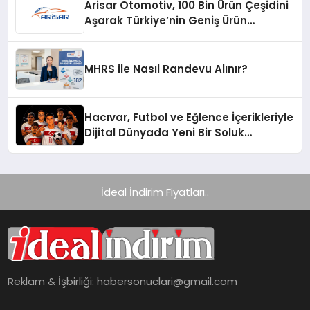
Arisar Otomotiv, 100 Bin Ürün Çeşidini
Aşarak Türkiye’nin Geniş Ürün
Yelpazesine Sahip Oto Yedek Parça
Platformlarından Biri Oldu
MHRS ile Nasıl Randevu Alınır?
Hacıvar, Futbol ve Eğlence İçerikleriyle
Dijital Dünyada Yeni Bir Soluk
Getiriyor
İdeal İndirim Fiyatları..
Reklam & İşbirliği:
habersonuclari@gmail.com