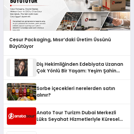
Cesur Packaging, Mısır’daki Üretim Üssünü
Büyütüyor
Diş Hekimliğinden Edebiyata Uzanan
Çok Yönlü Bir Yaşam: Yeşim Şahin
Yaman
Sorbe içecekleri nerelerden satın
alınır?
Anato Tour Turizm Dubai Merkezli
Lüks Seyahat Hizmetleriyle Küresel
Turizmde Öne Çıkıyor