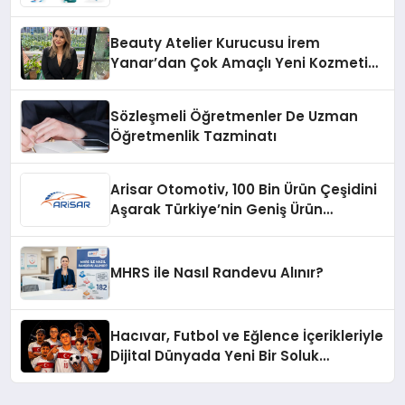
Beauty Atelier Kurucusu İrem
Yanar’dan Çok Amaçlı Yeni Kozmetik
Ürünü
Sözleşmeli Öğretmenler De Uzman
Öğretmenlik Tazminatı
Arisar Otomotiv, 100 Bin Ürün Çeşidini
Aşarak Türkiye’nin Geniş Ürün
Yelpazesine Sahip Oto Yedek Parça
Platformlarından Biri Oldu
MHRS ile Nasıl Randevu Alınır?
Hacıvar, Futbol ve Eğlence İçerikleriyle
Dijital Dünyada Yeni Bir Soluk
Getiriyor