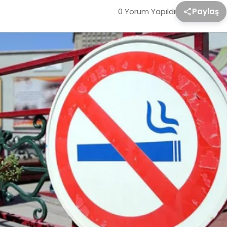
0 Yorum Yapıldı
Paylaş