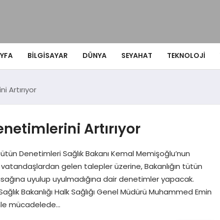
YFA
BILGISAYAR
DÜNYA
SEYAHAT
TEKNOLOJI
i Artırıyor
netimlerini Artırıyor
Tütün Denetimleri Sağlık Bakanı Kemal Memişoğlu’nun
e vatandaşlardan gelen talepler üzerine, Bakanlığın tütün
 yasağına uyulup uyulmadığına dair denetimler yapacak.
leri Sağlık Bakanlığı Halk Sağlığı Genel Müdürü Muhammed Emin
ünle mücadelede…