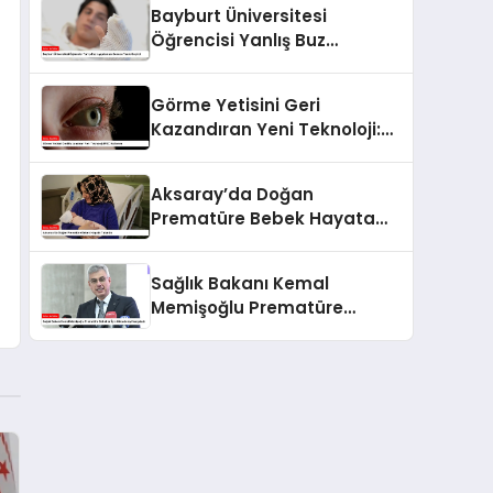
Bayburt Üniversitesi
Öğrencisi Yanlış Buz
Uygulaması Sonucu Yanık
Geçirdi
Görme Yetisini Geri
Kazandıran Yeni Teknoloji:
iPSC Kullanımı
Aksaray’da Doğan
Prematüre Bebek Hayata
Tutundu
Sağlık Bakanı Kemal
Memişoğlu Prematüre
Bebekler İçin Mücadeleyi
Vurguladı