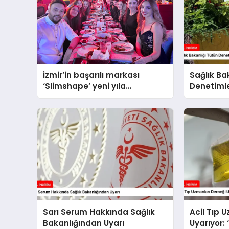
İzmir’in başarılı markası
Sağlık Ba
‘Slimshape’ yeni yıla
Denetimler
müjdelerle girdi!
Sarı Serum Hakkında Sağlık
Acil Tıp 
Bakanlığından Uyarı
Uyarıyor: 