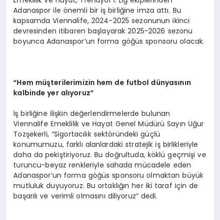
Emeklilik ve Hayat, Trendyol 1. Lig ekiplerinden
Adanaspor ile önemli bir iş birliğine imza attı. Bu
kapsamda Viennalife, 2024-2025 sezonunun ikinci
devresinden itibaren başlayarak 2025-2026 sezonu
boyunca Adanaspor’un forma göğüs sponsoru olacak.
“
Hem müşterilerimizin hem de futbol dünyasının
kalbinde yer alıyoruz”
İş birliğine ilişkin değerlendirmelerde bulunan
Viennalife Emeklilik ve Hayat Genel Müdürü Sayın Uğur
Tozşekerli, “Sigortacılık sektöründeki güçlü
konumumuzu, farklı alanlardaki stratejik iş birlikleriyle
daha da pekiştiriyoruz. Bu doğrultuda, köklü geçmişi ve
turuncu-beyaz renkleriyle sahada mücadele eden
Adanaspor’un forma göğüs sponsoru olmaktan büyük
mutluluk duyuyoruz. Bu ortaklığın her iki taraf için de
başarılı ve verimli olmasını diliyoruz” dedi.