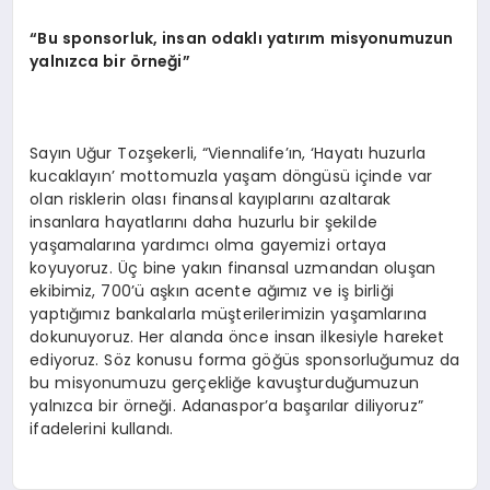
“
Bu sponsorluk, insan odaklı yatırım misyonumuzun
yalnızca bir
ö
rneği”
Sayın Uğur Tozşekerli, “Viennalife’ın, ‘Hayatı huzurla
kucaklayın’ mottomuzla yaşam döngüsü içinde var
olan risklerin olası finansal kayıplarını azaltarak
insanlara hayatlarını daha huzurlu bir şekilde
yaşamalarına yardımcı olma gayemizi ortaya
koyuyoruz. Üç bine yakın finansal uzmandan oluşan
ekibimiz, 700’ü aşkın acente ağımız ve iş birliği
yaptığımız bankalarla müşterilerimizin yaşamlarına
dokunuyoruz. Her alanda önce insan ilkesiyle hareket
ediyoruz. Söz konusu forma göğüs sponsorluğumuz da
bu misyonumuzu gerçekliğe kavuşturduğumuzun
yalnızca bir örneği. Adanaspor’a başarılar diliyoruz”
ifadelerini kullandı.