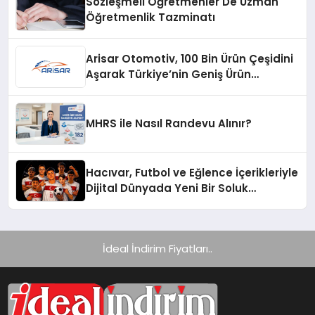
Sözleşmeli Öğretmenler De Uzman
Öğretmenlik Tazminatı
Arisar Otomotiv, 100 Bin Ürün Çeşidini
Aşarak Türkiye’nin Geniş Ürün
Yelpazesine Sahip Oto Yedek Parça
Platformlarından Biri Oldu
MHRS ile Nasıl Randevu Alınır?
Hacıvar, Futbol ve Eğlence İçerikleriyle
Dijital Dünyada Yeni Bir Soluk
Getiriyor
İdeal İndirim Fiyatları..