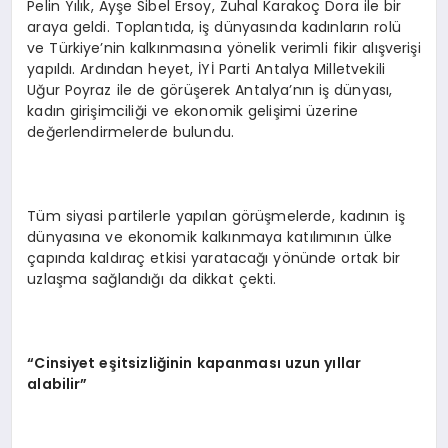
Pelin Yılık, Ayşe Sibel Ersoy, Zuhal Karakoç Dora ile bir
araya geldi. Toplantıda, iş dünyasında kadınların rolü
ve Türkiye’nin kalkınmasına yönelik verimli fikir alışverişi
yapıldı. Ardından heyet, İYİ Parti Antalya Milletvekili
Uğur Poyraz ile de görüşerek Antalya’nın iş dünyası,
kadın girişimciliği ve ekonomik gelişimi üzerine
değerlendirmelerde bulundu.
Tüm siyasi partilerle yapılan görüşmelerde, kadının iş
dünyasına ve ekonomik kalkınmaya katılımının ülke
çapında kaldıraç etkisi yaratacağı yönünde ortak bir
uzlaşma sağlandığı da dikkat çekti.
“
Cinsiyet e
ş
itsizli
ğ
inin kapanmas
ı
uzun y
ı
llar
alabilir
”