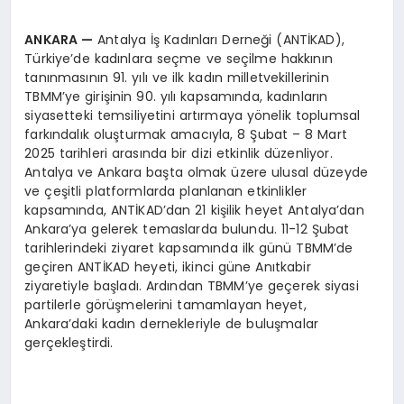
ANKARA
—
Antalya İş Kadınları Derneği (ANTİKAD),
Türkiye’de kadınlara seçme ve seçilme hakkının
tanınmasının 91. yılı ve ilk kadın milletvekillerinin
TBMM’ye girişinin 90. yılı kapsamında, kadınların
siyasetteki temsiliyetini artırmaya yönelik toplumsal
farkındalık oluşturmak amacıyla, 8 Şubat – 8 Mart
2025 tarihleri arasında bir dizi etkinlik düzenliyor.
Antalya ve Ankara başta olmak üzere ulusal düzeyde
ve çeşitli platformlarda planlanan etkinlikler
kapsamında, ANTİKAD’dan 21 kişilik heyet Antalya’dan
Ankara’ya gelerek temaslarda bulundu. 11-12 Şubat
tarihlerindeki ziyaret kapsamında ilk günü TBMM’de
geçiren ANTİKAD heyeti, ikinci güne Anıtkabir
ziyaretiyle başladı. Ardından TBMM’ye geçerek siyasi
partilerle görüşmelerini tamamlayan heyet,
Ankara’daki kadın dernekleriyle de buluşmalar
gerçekleştirdi.