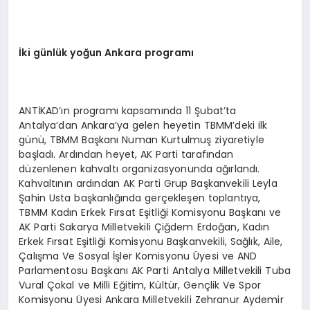
İ
ki g
ü
nl
ü
k yo
ğ
un Ankara program
ı
ANTİKAD’ın programı kapsamında 11 Şubat’ta
Antalya’dan Ankara’ya gelen heyetin TBMM’deki ilk
günü, TBMM Başkanı Numan Kurtulmuş ziyaretiyle
başladı. Ardından heyet, AK Parti tarafından
düzenlenen kahvaltı organizasyonunda ağırlandı.
Kahvaltının ardından AK Parti Grup Başkanvekili Leyla
Şahin Usta başkanlığında gerçekleşen toplantıya,
TBMM Kadın Erkek Fırsat Eşitliği Komisyonu Başkanı ve
AK Parti Sakarya Milletvekili Çiğdem Erdoğan, Kadın
Erkek Fırsat Eşitliği Komisyonu Başkanvekili, Sağlık, Aile,
Çalışma Ve Sosyal İşler Komisyonu Üyesi ve AND
Parlamentosu Başkanı AK Parti Antalya Milletvekili Tuba
Vural Çokal ve Milli Eğitim, Kültür, Gençlik Ve Spor
Komisyonu Üyesi Ankara Milletvekili Zehranur Aydemir