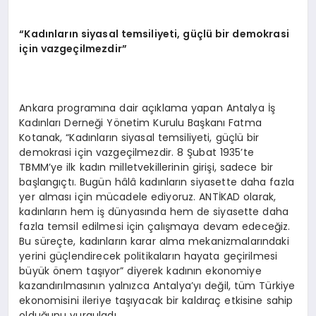
“
Kad
ı
nlar
ı
n siyasal temsiliyeti, g
üç
l
ü
bir demokrasi
i
ç
in vazge
ç
ilmezdir
”
Ankara programına dair açıklama yapan Antalya İş
Kadınları Derneği Yönetim Kurulu Başkanı Fatma
Kotanak, “Kadınların siyasal temsiliyeti, güçlü bir
demokrasi için vazgeçilmezdir. 8 Şubat 1935’te
TBMM’ye ilk kadın milletvekillerinin girişi, sadece bir
başlangıçtı. Bugün hâlâ kadınların siyasette daha fazla
yer alması için mücadele ediyoruz. ANTİKAD olarak,
kadınların hem iş dünyasında hem de siyasette daha
fazla temsil edilmesi için çalışmaya devam edeceğiz.
Bu süreçte, kadınların karar alma mekanizmalarındaki
yerini güçlendirecek politikaların hayata geçirilmesi
büyük önem taşıyor” diyerek kadının ekonomiye
kazandırılmasının yalnızca Antalya’yı değil, tüm Türkiye
ekonomisini ileriye taşıyacak bir kaldıraç etkisine sahip
olduğunu vurguladı.