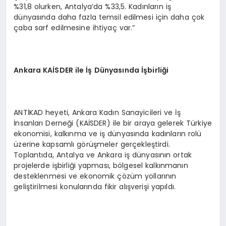
%31,8 olurken, Antalya’da %33,5. Kadınların iş
dünyasında daha fazla temsil edilmesi için daha çok
çaba sarf edilmesine ihtiyaç var.”
Ankara KA
İ
SDER ile
İş
D
ü
nyas
ı
nda
İşb
irli
ğ
i
ANTİKAD heyeti, Ankara Kadın Sanayicileri ve İş
İnsanları Derneği (KAİSDER) ile bir araya gelerek Türkiye
ekonomisi, kalkınma ve iş dünyasında kadınların rolü
üzerine kapsamlı görüşmeler gerçekleştirdi.
Toplantıda, Antalya ve Ankara iş dünyasının ortak
projelerde işbirliği yapması, bölgesel kalkınmanın
desteklenmesi ve ekonomik çözüm yollarının
geliştirilmesi konularında fikir alışverişi yapıldı.