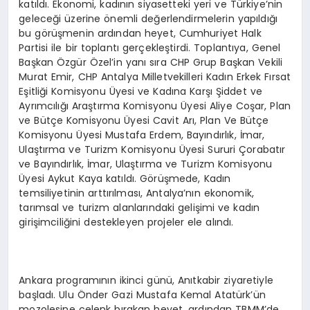
katıldı. Ekonomi, kadının siyasetteki yeri ve Türkiye’nin
geleceği üzerine önemli değerlendirmelerin yapıldığı
bu görüşmenin ardından heyet, Cumhuriyet Halk
Partisi ile bir toplantı gerçekleştirdi. Toplantıya, Genel
Başkan Özgür Özel’in yanı sıra CHP Grup Başkan Vekili
Murat Emir, CHP Antalya Milletvekilleri Kadın Erkek Fırsat
Eşitliği Komisyonu Üyesi ve Kadına Karşı Şiddet ve
Ayrımcılığı Araştırma Komisyonu Üyesi Aliye Coşar, Plan
ve Bütçe Komisyonu Üyesi Cavit Arı, Plan Ve Bütçe
Komisyonu Üyesi Mustafa Erdem, Bayındırlık, İmar,
Ulaştırma ve Turizm Komisyonu Üyesi Sururi Çorabatır
ve Bayındırlık, İmar, Ulaştırma ve Turizm Komisyonu
Üyesi Aykut Kaya katıldı. Görüşmede, Kadın
temsiliyetinin arttırılması, Antalya’nın ekonomik,
tarımsal ve turizm alanlarındaki gelişimi ve kadın
girişimciliğini destekleyen projeler ele alındı.
Ankara programının ikinci günü, Anıtkabir ziyaretiyle
başladı. Ulu Önder Gazi Mustafa Kemal Atatürk’ün
mozolesine çelenk bırakan heyet, ardından TBMM’de