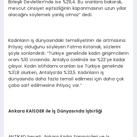
Birleşik Devletleri’nde ise %29,4. Bu oranlara bakarak,
mevcut cinsiyet eşitsizliğinin kapanmasının uzun yıllar
alacağını söylemek yanlış olmaz” dedi.
Kadınların iş dünyasındaki temsiliyetinin de artmasına
ihtiyaç olduğunu söyleyen Fatma Kotanak, sözlerini
şöyle sonlandırdı: “Türkiye genelinde kadın girişimcilerin
oranı %10 civarında. Antalya özelinde ise %22’ye kadar
çıkıyor. Kadın istihdamı oranları ise Türkiye genelinde
%31,8 olurken, Antalya’da %33,5. Kadınların iş
dünyasında daha fazla temsil edilmesi için daha çok
çaba sarf edilmesine ihtiyaç var.”
Ankara KA
İ
SDER ile
İş
D
ü
nyas
ı
nda
İşb
irli
ğ
i
ANTİKAD heyeti, Ankara Kadın Sanayicileri ve İş