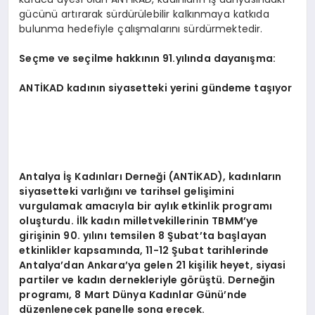
gücünü artırarak sürdürülebilir kalkınmaya katkıda
bulunma hedefiyle çalışmalarını sürdürmektedir.
Se
ç
me ve se
ç
ilme hakk
ı
n
ı
n 91.y
ı
l
ı
nda dayan
ış
ma:
ANT
İ
KAD kad
ı
n
ı
n siyasetteki yerini g
ü
ndeme ta
şı
yor
Antalya
İş
Kad
ı
nlar
ı
Derne
ğ
i (ANT
İ
KAD), kad
ı
nlar
ı
n
siyasetteki varl
ığı
n
ı
ve tarihsel geli
ş
imini
vurgulamak amac
ı
yla bir ayl
ı
k etkinlik program
ı
olu
ş
turdu.
İ
lk kad
ı
n milletvekillerinin TBMM
’
ye
giri
ş
inin 90. y
ı
l
ı
n
ı
temsilen 8
Ş
ubat
’
ta ba
ş
layan
etkinlikler kapsam
ı
nda, 11-12
Ş
ubat tarihlerinde
Antalya
’
dan Ankara
’
ya gelen 21 ki
ş
ilik heyet, siyasi
partiler ve kad
ı
n dernekleriyle g
ö
r
üş
t
ü
. Derne
ğ
in
program
ı
, 8 Mart D
ü
nya Kad
ı
nlar G
ü
n
ü’
nde
d
ü
zenlenecek panelle sona erecek.