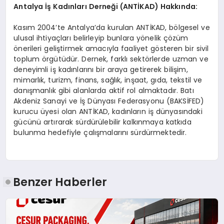
Antalya
İş
Kad
ı
nlar
ı
Derne
ğ
i (ANT
İ
KAD) Hakk
ı
nda:
Kasım 2004’te Antalya’da kurulan ANTİKAD, bölgesel ve
ulusal ihtiyaçları belirleyip bunlara yönelik çözüm
önerileri geliştirmek amacıyla faaliyet gösteren bir sivil
toplum örgütüdür. Dernek, farklı sektörlerde uzman ve
deneyimli iş kadınlarını bir araya getirerek bilişim,
mimarlık, turizm, finans, sağlık, inşaat, gıda, tekstil ve
danışmanlık gibi alanlarda aktif rol almaktadır. Batı
Akdeniz Sanayi ve İş Dünyası Federasyonu (BAKSİFED)
kurucu üyesi olan ANTİKAD, kadınların iş dünyasındaki
gücünü artırarak sürdürülebilir kalkınmaya katkıda
bulunma hedefiyle çalışmalarını sürdürmektedir.
Benzer Haberler