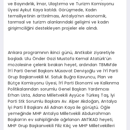
ve Bayındırlık, İmar, Ulaştırma ve Turizm Komisyonu
Üyesi Aykut Kaya katıldı. Görüşmede, Kadın
temsiliyetinin arttırılması, Antalya’nın ekonomik,
tarımsal ve turizm alanlarındaki gelişimi ve kadın
girişimciliğini destekleyen projeler ele alındı.
Ankara programının ikinci günü, Anıtkabir ziyaretiyle
başladı. Ulu Önder Gazi Mustafa Kemal Atatürk’ün
mozolesine çelenk bırakan heyet, ardından TBMM’de
İYİ Parti Genel Başkanı Müsavat Dervişoğlu ve İYİ Parti
Grup Başkanvekili M. Satuk Buğra Kavuncu, Plan ve
Bütçe Komisyonu Üyesi, İYİ Parti Ekonomi ve Kalkınma
Politikalarından sorumlu Genel Başkan Yardımcısı
Erhan Usta, Adana Milletvekili Ayyüce Türkeş Taş, İyi
Parti Stk Sorumlu Başkanı Av. Alper Akdoğan, Antalya
İyi Parti İl Başkanı Ali Adnan Kaya ile görüştü. Öğle
yemeğinde MHP Antalya Milletvekili Abdurrahman
Başkan’ın ev sahipliğinde ağırlanan ANTİKAD heyeti,
MHP Grup Başkanvekili Filiz Kılıç ve MHP Milletvekilleri