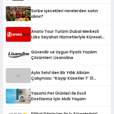
Yaman
Sorbe içecekleri nerelerden satın
alınır?
Anato Tour Turizm Dubai Merkezli
Lüks Seyahat Hizmetleriyle Küresel
Turizmde Öne Çıkıyor
Güvenilir ve Uygun Fiyatlı Yazılım
Çözümleri: Lisansline
Ayla Selvi’den Bir Yıllık Albüm
Çalışması: “Kayıp Kasetler 1” 31
Temmuz’da Çıktı
Yasomi Pet Ürünleri ile Evcil
Dostlarınız İçin Akıllı Yaşam
Dijital Dönüşüm ile İş Süreçlerinizi