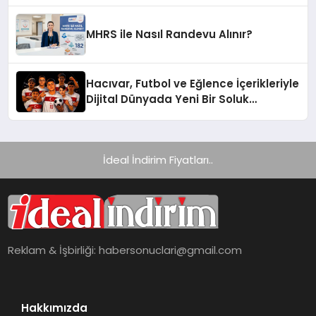
Yelpazesine Sahip Oto Yedek Parça
Platformlarından Biri Oldu
MHRS ile Nasıl Randevu Alınır?
Hacıvar, Futbol ve Eğlence İçerikleriyle
Dijital Dünyada Yeni Bir Soluk
Getiriyor
İdeal İndirim Fiyatları..
Reklam & İşbirliği:
habersonuclari@gmail.com
Hakkımızda