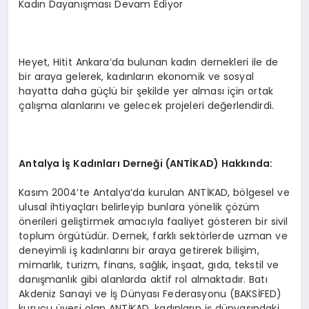
Kadın Dayanışması Devam Ediyor
Heyet, Hitit Ankara’da bulunan kadın dernekleri ile de
bir araya gelerek, kadınların ekonomik ve sosyal
hayatta daha güçlü bir şekilde yer alması için ortak
çalışma alanlarını ve gelecek projeleri değerlendirdi.
Antalya
İş
Kad
ı
nlar
ı
Derne
ğ
i (ANT
İ
KAD) Hakk
ı
nda:
Kasım 2004’te Antalya’da kurulan ANTİKAD, bölgesel ve
ulusal ihtiyaçları belirleyip bunlara yönelik çözüm
önerileri geliştirmek amacıyla faaliyet gösteren bir sivil
toplum örgütüdür. Dernek, farklı sektörlerde uzman ve
deneyimli iş kadınlarını bir araya getirerek bilişim,
mimarlık, turizm, finans, sağlık, inşaat, gıda, tekstil ve
danışmanlık gibi alanlarda aktif rol almaktadır. Batı
Akdeniz Sanayi ve İş Dünyası Federasyonu (BAKSİFED)
kurucu üyesi olan ANTİKAD, kadınların iş dünyasındaki