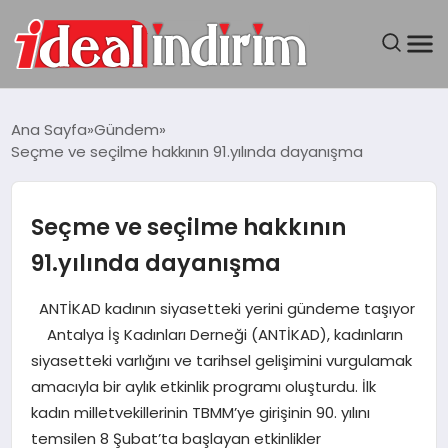
ANASAYFA
Ana Sayfa
Gündem
Seçme ve seçilme hakkının 91.yılında dayanışma
BILGISAYAR
DÜNYA
Seçme ve seçilme hakkının
91.yılında dayanışma
SEYAHAT
ANTİKAD kadının siyasetteki yerini gündeme taşıyor
TEKNOLOJI
Antalya İş Kadınları Derneği (ANTİKAD), kadınların
siyasetteki varlığını ve tarihsel gelişimini vurgulamak
YAŞAM
amacıyla bir aylık etkinlik programı oluşturdu. İlk
kadın milletvekillerinin TBMM’ye girişinin 90. yılını
temsilen 8 Şubat’ta başlayan etkinlikler