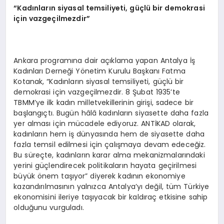
“
Kad
ı
nlar
ı
n siyasal temsiliyeti, g
üç
l
ü
bir demokrasi
i
ç
in vazge
ç
ilmezdir
”
Ankara programına dair açıklama yapan Antalya İş
Kadınları Derneği Yönetim Kurulu Başkanı Fatma
Kotanak, “Kadınların siyasal temsiliyeti, güçlü bir
demokrasi için vazgeçilmezdir. 8 Şubat 1935’te
TBMM’ye ilk kadın milletvekillerinin girişi, sadece bir
başlangıçtı. Bugün hâlâ kadınların siyasette daha fazla
yer alması için mücadele ediyoruz. ANTİKAD olarak,
kadınların hem iş dünyasında hem de siyasette daha
fazla temsil edilmesi için çalışmaya devam edeceğiz.
Bu süreçte, kadınların karar alma mekanizmalarındaki
yerini güçlendirecek politikaların hayata geçirilmesi
büyük önem taşıyor” diyerek kadının ekonomiye
kazandırılmasının yalnızca Antalya’yı değil, tüm Türkiye
ekonomisini ileriye taşıyacak bir kaldıraç etkisine sahip
olduğunu vurguladı.