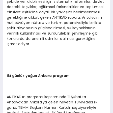
şekilde yer alabilmesi için sistematik reformlar, devlet
destekli teşvikler, eğitimsel farkındalıklar ve toplumsal
cinsiyet eşitliğine dayalı bir yaklaşım benimsenmesi
gerektiğine dikkat çeken ANTİKAD raporu, Antalya’nın
hızlı büyüyen nüfusu ve turizm potansiyeliyle birlikte
şehir altyapısının güçlendirilmesi, su kaynaklarının
verimli kullanılması ve sürdürülebilir şehirleşme gibi
konularda da önemli adımlar atılması gerektiğine
işaret ediyor.
İ
ki g
ü
nl
ü
k yo
ğ
un Ankara program
ı
ANTİKAD’ın programı kapsamında 11 Şubat’ta
Antalya’dan Ankara’ya gelen heyetin TBMM’deki ilk
günü, TBMM Başkanı Numan Kurtulmuş ziyaretiyle
başladı. Ardından heyet, AK Parti tarafından