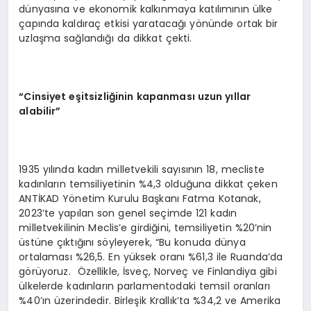
dünyasına ve ekonomik kalkınmaya katılımının ülke
çapında kaldıraç etkisi yaratacağı yönünde ortak bir
uzlaşma sağlandığı da dikkat çekti.
“
Cinsiyet e
ş
itsizli
ğ
inin kapanmas
ı
uzun y
ı
llar
alabilir
”
1935 yılında kadın milletvekili sayısının 18, mecliste
kadınların temsiliyetinin %4,3 olduğuna dikkat çeken
ANTİKAD Yönetim Kurulu Başkanı Fatma Kotanak,
2023’te yapılan son genel seçimde 121 kadın
milletvekilinin Meclis’e girdiğini, temsiliyetin %20’nin
üstüne çıktığını söyleyerek, “Bu konuda dünya
ortalaması %26,5. En yüksek oranı %61,3 ile Ruanda’da
görüyoruz. Özellikle, İsveç, Norveç ve Finlandiya gibi
ülkelerde kadınların parlamentodaki temsil oranları
%40’ın üzerindedir. Birleşik Krallık’ta %34,2 ve Amerika