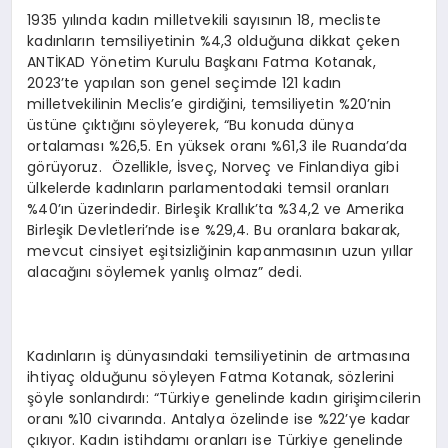
1935 yılında kadın milletvekili sayısının 18, mecliste
kadınların temsiliyetinin %4,3 olduğuna dikkat çeken
ANTİKAD Yönetim Kurulu Başkanı Fatma Kotanak,
2023’te yapılan son genel seçimde 121 kadın
milletvekilinin Meclis’e girdiğini, temsiliyetin %20’nin
üstüne çıktığını söyleyerek, “Bu konuda dünya
ortalaması %26,5. En yüksek oranı %61,3 ile Ruanda’da
görüyoruz. Özellikle, İsveç, Norveç ve Finlandiya gibi
ülkelerde kadınların parlamentodaki temsil oranları
%40’ın üzerindedir. Birleşik Krallık’ta %34,2 ve Amerika
Birleşik Devletleri’nde ise %29,4. Bu oranlara bakarak,
mevcut cinsiyet eşitsizliğinin kapanmasının uzun yıllar
alacağını söylemek yanlış olmaz” dedi.
Kadınların iş dünyasındaki temsiliyetinin de artmasına
ihtiyaç olduğunu söyleyen Fatma Kotanak, sözlerini
şöyle sonlandırdı: “Türkiye genelinde kadın girişimcilerin
oranı %10 civarında. Antalya özelinde ise %22’ye kadar
çıkıyor. Kadın istihdamı oranları ise Türkiye genelinde