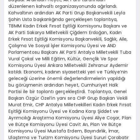
düzenlenen kahvaltı organizasyonunda ağırlandı.
Kahvaltının ardından AK Parti Grup Başkanvekili Leyla
Şahin Usta başkanlığında gerçekleşen toplantıya,
TBMM Kadın Erkek Fırsat Eşitliği Komisyonu Başkanı ve
AK Parti Sakarya Milletvekili Çiğdem Erdoğan, Kadın
Erkek Fırsat Eşitliği Komisyonu Başkanvekili, Sağlık, Aile,
Çalışma Ve Sosyal İşler Komisyonu Üyesi ve AND
Parlamentosu Başkanı AK Parti Antalya Milletvekili Tuba
Vural Çokal ve Milli Eğitim, Kültür, Gençlik Ve Spor
Komisyonu Üyesi Ankara Milletvekili Zehranur Aydemir
katıldı. Ekonomi, kadının siyasetteki yeri ve Türkiye’nin
geleceği üzerine önemli değerlendirmelerin yapıldığı
bu görüşmenin ardından heyet, Cumhuriyet Halk
Partisi ile bir toplantı gerçekleştirdi. Toplantıya, Genel
Başkan Özgür Özel’in yanı sıra CHP Grup Başkan Vekili
Murat Emir, CHP Antalya Milletvekilleri Kadın Erkek Fırsat
Eşitliği Komisyonu Üyesi ve Kadına Karşı Şiddet ve
Ayrımcılığı Araştırma Komisyonu Üyesi Aliye Coşar, Plan
ve Bütçe Komisyonu Üyesi Cavit Arı, Plan Ve Bütçe
Komisyonu Üyesi Mustafa Erdem, Bayındırlık, İmar,
Ulaştırma ve Turizm Komisyonu Üyesi Sururi Çorabatır