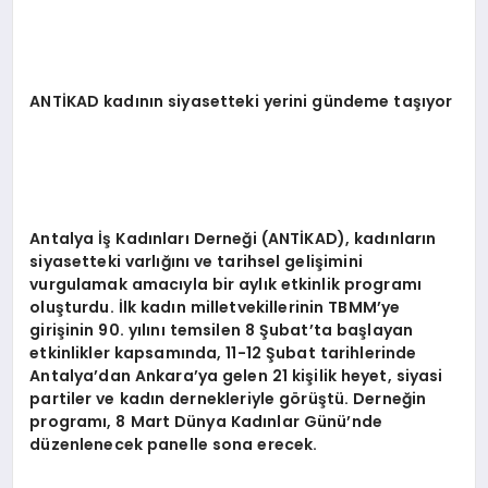
ANT
İ
KAD kad
ı
n
ı
n siyasetteki yerini g
ü
ndeme ta
şı
yor
Antalya
İş
Kad
ı
nlar
ı
Derne
ğ
i (ANT
İ
KAD), kad
ı
nlar
ı
n
siyasetteki varl
ığı
n
ı
ve tarihsel geli
ş
imini
vurgulamak amac
ı
yla bir ayl
ı
k etkinlik program
ı
olu
ş
turdu.
İ
lk kad
ı
n milletvekillerinin TBMM
’
ye
giri
ş
inin 90. y
ı
l
ı
n
ı
temsilen 8
Ş
ubat
’
ta ba
ş
layan
etkinlikler kapsam
ı
nda, 11-12
Ş
ubat tarihlerinde
Antalya
’
dan Ankara
’
ya gelen 21 ki
ş
ilik heyet, siyasi
partiler ve kad
ı
n dernekleriyle g
ö
r
üş
t
ü
. Derne
ğ
in
program
ı
, 8 Mart D
ü
nya Kad
ı
nlar G
ü
n
ü’
nde
d
ü
zenlenecek panelle sona erecek.