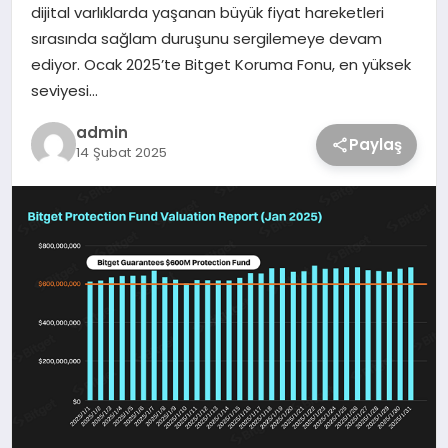
dijital varlıklarda yaşanan büyük fiyat hareketleri
sırasında sağlam duruşunu sergilemeye devam
ediyor. Ocak 2025’te Bitget Koruma Fonu, en yüksek
seviyesi…
admin
Paylaş
14 Şubat 2025