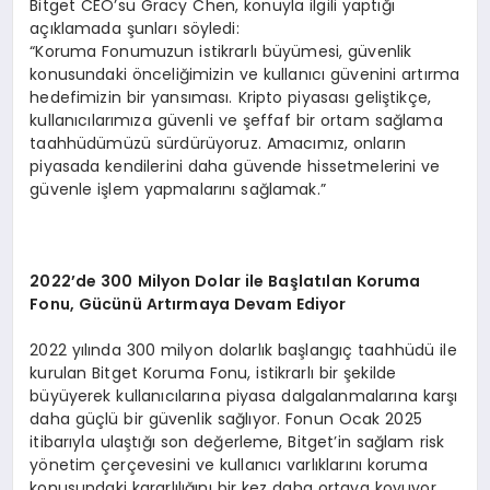
Bitget CEO’su Gracy Chen, konuyla ilgili yaptığı
açıklamada şunları söyledi:
“Koruma Fonumuzun istikrarlı büyümesi, güvenlik
konusundaki önceliğimizin ve kullanıcı güvenini artırma
hedefimizin bir yansıması. Kripto piyasası geliştikçe,
kullanıcılarımıza güvenli ve şeffaf bir ortam sağlama
taahhüdümüzü sürdürüyoruz. Amacımız, onların
piyasada kendilerini daha güvende hissetmelerini ve
güvenle işlem yapmalarını sağlamak.”
2022
’
de 300 Milyon Dolar ile Başlatılan Koruma
Fonu, Gücünü
Art
ırmaya Devam Ediyor
2022 yılında 300 milyon dolarlık başlangıç taahhüdü ile
kurulan Bitget Koruma Fonu, istikrarlı bir şekilde
büyüyerek kullanıcılarına piyasa dalgalanmalarına karşı
daha güçlü bir güvenlik sağlıyor. Fonun Ocak 2025
itibarıyla ulaştığı son değerleme, Bitget’in sağlam risk
yönetim çerçevesini ve kullanıcı varlıklarını koruma
konusundaki kararlılığını bir kez daha ortaya koyuyor.