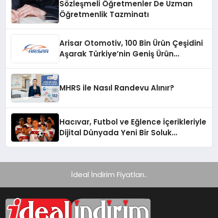
Sözleşmeli Öğretmenler De Uzman
Öğretmenlik Tazminatı
Arisar Otomotiv, 100 Bin Ürün Çeşidini
Aşarak Türkiye’nin Geniş Ürün
Yelpazesine Sahip Oto Yedek Parça
Platformlarından Biri Oldu
MHRS ile Nasıl Randevu Alınır?
Hacıvar, Futbol ve Eğlence İçerikleriyle
Dijital Dünyada Yeni Bir Soluk
Getiriyor
İdeal İndirim Fiyatları..