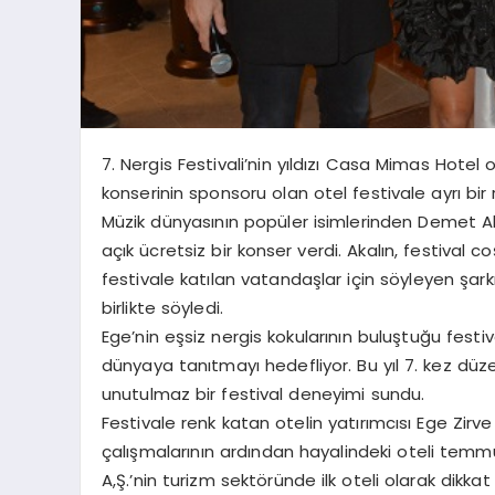
7. Nergis Festivali’nin yıldızı Casa Mimas Hote
konserinin sponsoru olan otel festivale ayrı bir 
Müzik dünyasının popüler isimlerinden Demet A
açık ücretsiz bir konser verdi. Akalın, festival c
festivale katılan vatandaşlar için söyleyen şarkıc
birlikte söyledi.
Ege’nin eşsiz nergis kokularının buluştuğu festi
dünyaya tanıtmayı hedefliyor. Bu yıl 7. kez düzen
unutulmaz bir festival deneyimi sundu.
Festivale renk katan otelin yatırımcısı Ege Zirv
çalışmalarının ardından hayalindeki oteli tem
A,Ş.’nin turizm sektöründe ilk oteli olarak dikkat