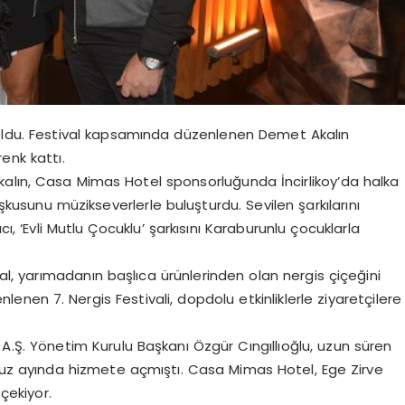
l oldu. Festival kapsamında düzenlenen Demet Akalın
renk kattı.
kalın, Casa Mimas Hotel sponsorluğunda İncirlikoy’da halka
oşkusunu müzikseverlerle buluşturdu. Sevilen şarkılarını
ı, ‘Evli Mutlu Çocuklu’ şarkısını Karaburunlu çocuklarla
val, yarımadanın başlıca ürünlerinden olan nergis çiçeğini
lenen 7. Nergis Festivali, dopdolu etkinliklerle ziyaretçilere
e A.Ş. Yönetim Kurulu Başkanı Özgür Cıngıllıoğlu, uzun süren
muz ayında hizmete açmıştı. Casa Mimas Hotel, Ege Zirve
 çekiyor.