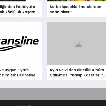
liğinden Edebiyata
Sorbe içecekleri nerelerden
ok Yönlü Bir Yaşam:
satın alınır?
hin Yaman
ve Uygun Fiyatlı
Ayla Selvi’den Bir Yıllık Albüm
özümleri: Lisansline
Çalışması: “Kayıp Kasetler 1”
31 Temmuz’da Çıktı