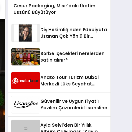
Cesur Packaging, Mısır’daki Üretim
Üssünü Büyütüyor
Diş Hekimliğinden Edebiyata
Uzanan Çok Yönlü Bir
Yaşam: Yeşim Şahin Yaman
Sorbe içecekleri nerelerden
satın alınır?
Anato Tour Turizm Dubai
Merkezli Lüks Seyahat
Hizmetleriyle Küresel
Turizmde Öne Çıkıyor
Güvenilir ve Uygun Fiyatlı
Yazılım Çözümleri: Lisansline
Ayla Selvi’den Bir Yıllık
Albüm Çalışması: “Kayıp