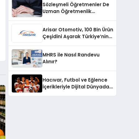
Sözleşmeli Öğretmenler De
Uzman Öğretmenlik
Tazminatı
Arisar Otomotiv, 100 Bin Ürün
Çeşidini Aşarak Türkiye’nin
Geniş Ürün Yelpazesine
Sahip Oto Yedek Parça
MHRS ile Nasıl Randevu
Platformlarından Biri Oldu
Alınır?
Hacıvar, Futbol ve Eğlence
İçerikleriyle Dijital Dünyada
Yeni Bir Soluk Getiriyor