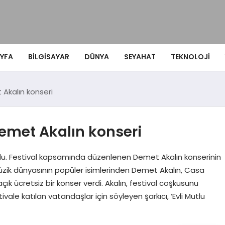
YFA
BILGISAYAR
DÜNYA
SEYAHAT
TEKNOLOJI
Akalın konseri
emet Akalın konseri
 oldu. Festival kapsamında düzenlenen Demet Akalın konserinin
 Müzik dünyasının popüler isimlerinden Demet Akalın, Casa
ık ücretsiz bir konser verdi. Akalın, festival coşkusunu
ivale katılan vatandaşlar için söyleyen şarkıcı, ‘Evli Mutlu