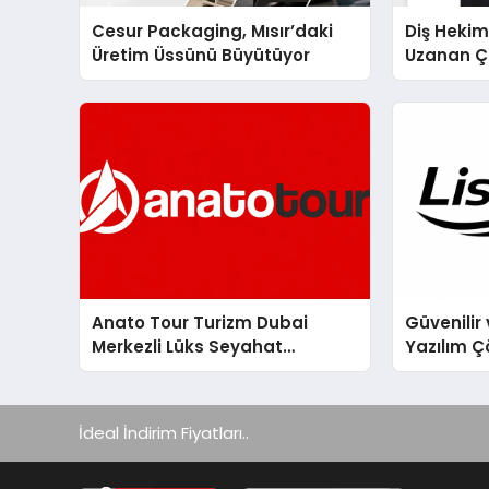
Cesur Packaging, Mısır’daki
Diş Hekim
Üretim Üssünü Büyütüyor
Uzanan Ç
Yeşim Şa
Anato Tour Turizm Dubai
Güvenilir 
Merkezli Lüks Seyahat
Yazılım Ç
Hizmetleriyle Küresel
Turizmde Öne Çıkıyor
İdeal İndirim Fiyatları..