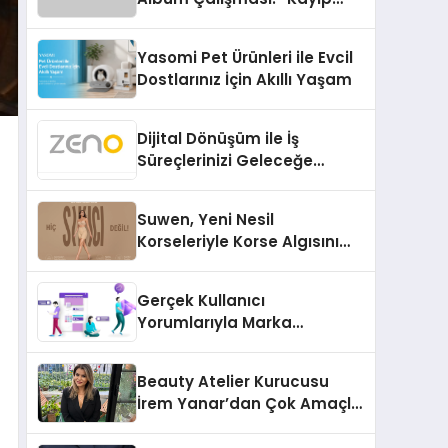
Kasetler 1” 31 Temmuz’da
Çıktı
Yasomi Pet Ürünleri ile Evcil
Dostlarınız İçin Akıllı Yaşam
Dijital Dönüşüm ile İş
Süreçlerinizi Geleceğe
Hazırlayın
Suwen, Yeni Nesil
Korseleriyle Korse Algısını
Değiştiriyor
Gerçek Kullanıcı
Yorumlarıyla Marka
Güvenilirliğini Artırın
Beauty Atelier Kurucusu
İrem Yanar’dan Çok Amaçlı
Yeni Kozmetik Ürünü