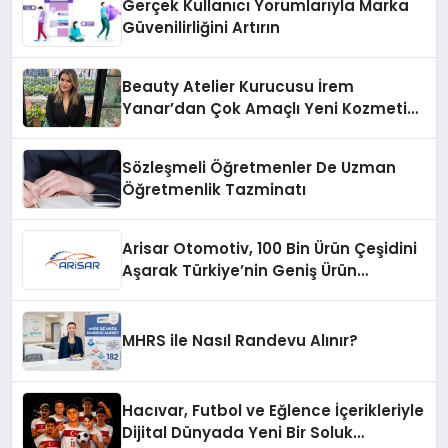
Gerçek Kullanıcı Yorumlarıyla Marka
Güvenilirliğini Artırın
Beauty Atelier Kurucusu İrem
Yanar’dan Çok Amaçlı Yeni Kozmetik
Ürünü
Sözleşmeli Öğretmenler De Uzman
Öğretmenlik Tazminatı
Arisar Otomotiv, 100 Bin Ürün Çeşidini
Aşarak Türkiye’nin Geniş Ürün
Yelpazesine Sahip Oto Yedek Parça
Platformlarından Biri Oldu
MHRS ile Nasıl Randevu Alınır?
Hacıvar, Futbol ve Eğlence İçerikleriyle
Dijital Dünyada Yeni Bir Soluk