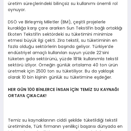
üretim süreçlerindeki bilinçsiz su kullanımı önemli rol
oynuyor.
DSÖ ve Birleşmiş Miletler (BM), çeşitli projelerle
kuraklığa karşı çare ararken Sun Tekstil’in bağlı ortaklığı
Ekoten Tekstil’in sektördeki su tüketimini minimize
etmesi büyük ilgi çekti. Zira tekstil, su tüketiminin en
fazla olduğu sektörlerin başında geliyor. Türkiye’de
endüstriyel amaçlı kullanılan suyun yüzde 22’sini
tüketen gıda sektörünü, yüzde 18’lik kullanımla tekstil
sektörü izliyor. Örneğin günlük ortalama 40 ton ürün
üretmek için 2500 ton su tüketiliyor. Bu da yaklaşık
olarak 10 bin kişinin günlük su tüketimine eşdeğer.
HER GÜN 100 BİNLERCE İNSAN İÇİN TEMİZ SU KAYNAĞI
ORTAYA ÇIKACAK!
Temiz su kaynaklarının ciddi şekilde tüketildiği tekstil
üretiminde, Türk firmanın yenilikçi başarısı dünyada en