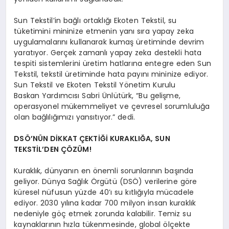
Sun Tekstil’in bağlı ortaklığı Ekoten Tekstil, su
tüketimini mininize etmenin yanı sıra yapay zeka
uygulamalarını kullanarak kumaş üretiminde devrim
yaratıyor. Gerçek zamanlı yapay zeka destekli hata
tespiti sistemlerini üretim hatlarına entegre eden Sun
Tekstil, tekstil üretiminde hata payını mininize ediyor.
Sun Tekstil ve Ekoten Tekstil Yönetim Kurulu
Baskan Yardımcısı Sabri Ünlütürk, “Bu gelişme,
operasyonel mükemmeliyet ve çevresel sorumluluğa
olan bağlılığımızı yansıtıyor.” dedi.
DSÖ’NÜN DİKKAT ÇEKTİĞİ KURAKLIĞA, SUN
TEKSTİL’DEN ÇÖZÜM!
Kuraklık, dünyanın en önemli sorunlarının başında
geliyor. Dünya Sağlık Örgütü (DSÖ) verilerine göre
küresel nüfusun yüzde 40’ı su kıtlığıyla mücadele
ediyor. 2030 yılına kadar 700 milyon insan kuraklık
nedeniyle göç etmek zorunda kalabilir. Temiz su
kaynaklarının hızla tükenmesinde, global ölçekte