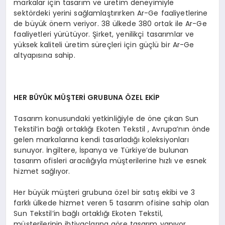
markalar için tasarım ve üretim deneyimiyle
sektördeki yerini sağlamlaştırırken Ar-Ge faaliyetlerine
de büyük önem veriyor. 38 ülkede 380 ortak ile Ar-Ge
faaliyetleri yürütüyor. Şirket, yenilikçi tasarımlar ve
yüksek kaliteli üretim süreçleri için güçlü bir Ar-Ge
altyapısına sahip.
HER BÜYÜK MÜŞTERİ GRUBUNA ÖZEL EKİP
Tasarım konusundaki yetkinliğiyle de öne çıkan Sun
Tekstil’in bağlı ortaklığı Ekoten Tekstil , Avrupa’nın önde
gelen markalarına kendi tasarladığı koleksiyonları
sunuyor. İngiltere, İspanya ve Türkiye’de bulunan
tasarım ofisleri aracılığıyla müşterilerine hızlı ve esnek
hizmet sağlıyor.
Her büyük müşteri grubuna özel bir satış ekibi ve 3
farklı ülkede hizmet veren 5 tasarım ofisine sahip olan
Sun Tekstil’in bağlı ortaklığı Ekoten Tekstil,
müşterilerinin ihtiyaçlarına göre tasarım yapıyor.