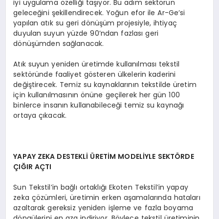
iyi uygulama özelliği taşıyor. Bu adım sektörün
geleceğini şekillendirecek. Yoğun efor ile Ar-Ge’si
yapılan atık su geri dönüşüm projesiyle, ihtiyaç
duyulan suyun yüzde 90’ndan fazlası geri
dönüşümden sağlanacak.
Atık suyun yeniden üretimde kullanılması tekstil
sektöründe faaliyet gösteren ülkelerin kaderini
değiştirecek. Temiz su kaynaklarının tekstilde üretim
için kullanılmasının önüne geçilerek her gün 100
binlerce insanın kullanabileceği temiz su kaynağı
ortaya çıkacak.
YAPAY ZEKA DESTEKLİ ÜRETİM MODELİYLE SEKTÖRDE
ÇIĞIR AÇTI
Sun Tekstil’in bağlı ortaklığı Ekoten Tekstil’in yapay
zeka çözümleri, üretimin erken aşamalarında hataları
azaltarak gereksiz yeniden işleme ve fazla boyama
döngülerini en aza indiriyor. Böylece tekstil üretiminin