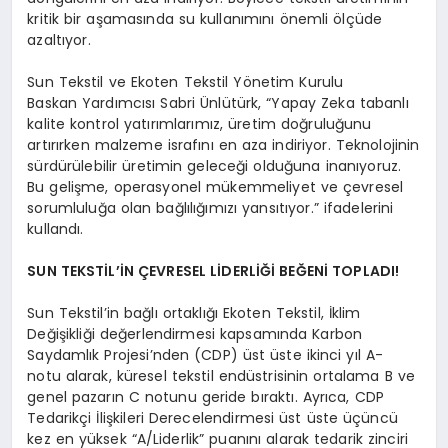
kritik bir aşamasında su kullanımını önemli ölçüde
azaltıyor.
Sun Tekstil ve Ekoten Tekstil Yönetim Kurulu
Baskan Yardımcısı Sabri Ünlütürk, “Yapay Zeka tabanlı
kalite kontrol yatırımlarımız, üretim doğruluğunu
artırırken malzeme israfını en aza indiriyor. Teknolojinin
sürdürülebilir üretimin geleceği olduğuna inanıyoruz.
Bu gelişme, operasyonel mükemmeliyet ve çevresel
sorumluluğa olan bağlılığımızı yansıtıyor.” ifadelerini
kullandı.
SUN TEKSTİL’İN ÇEVRESEL LİDERLİĞİ BEĞENİ TOPLADI!
Sun Tekstil’in bağlı ortaklığı Ekoten Tekstil, İklim
Değişikliği değerlendirmesi kapsamında Karbon
Saydamlık Projesi’nden (CDP) üst üste ikinci yıl A-
notu alarak, küresel tekstil endüstrisinin ortalama B ve
genel pazarın C notunu geride bıraktı. Ayrıca, CDP
Tedarikçi İlişkileri Derecelendirmesi üst üste üçüncü
kez en yüksek “A/Liderlik” puanını alarak tedarik zinciri