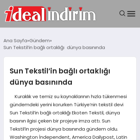
ANASAYFA
Ana Sayfa
Gündem
Sun Tekstil’in bağlı ortaklığı dünya basınında
BILGISAYAR
DÜNYA
Sun Tekstil’in bağlı ortaklığı
dünya basınında
SEYAHAT
Kuraklık ve temiz su kaynaklarının hızla tükenmesi
TEKNOLOJI
gündemdeki yerini korurken Türkiye’nin tekstil devi
Sun Tekstil’in bağlı ortaklığı Ekoten Tekstil, dünya
YAŞAM
basının ilgisi çeken bir projeye imza attı. Sun
Tekstil’in projesi dünya basınında gündem oldu.
Washington İndependent, America Dailypost, Latin