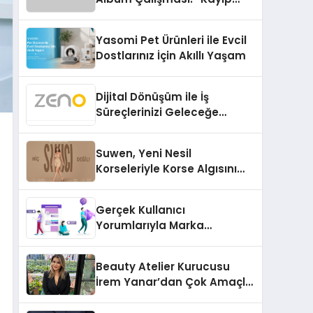
Kasetler 1” 31 Temmuz’da
Çıktı
Yasomi Pet Ürünleri ile Evcil
Dostlarınız İçin Akıllı Yaşam
Dijital Dönüşüm ile İş
Süreçlerinizi Geleceğe
Hazırlayın
Suwen, Yeni Nesil
Korseleriyle Korse Algısını
Değiştiriyor
Gerçek Kullanıcı
Yorumlarıyla Marka
Güvenilirliğini Artırın
Beauty Atelier Kurucusu
İrem Yanar’dan Çok Amaçlı
Yeni Kozmetik Ürünü