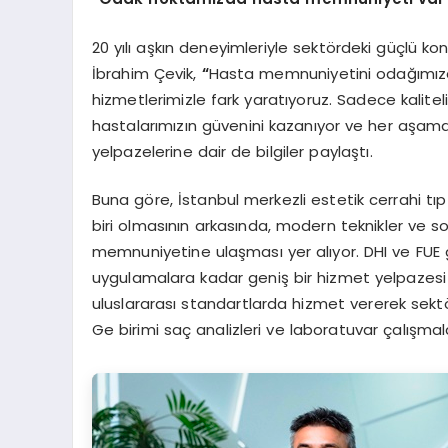
20 yılı aşkın deneyimleriyle sektördeki güçlü k
İbrahim Çevik,
“
Hasta memnuniyetini odağımıza a
hizmetlerimizle fark yaratıyoruz. Sadece kalite
hastalarımızın güvenini kazanıyor ve her aşamad
yelpazelerine dair de bilgiler paylaştı.
Buna göre, İstanbul merkezli estetik cerrahi tıp
biri olmasının arkasında, modern teknikler ve s
memnuniyetine ulaşması yer alıyor. DHI ve FUE 
uygulamalara kadar geniş bir hizmet yelpazesi s
uluslararası standartlarda hizmet vererek sektördek
Ge birimi saç analizleri ve laboratuvar çalışmala