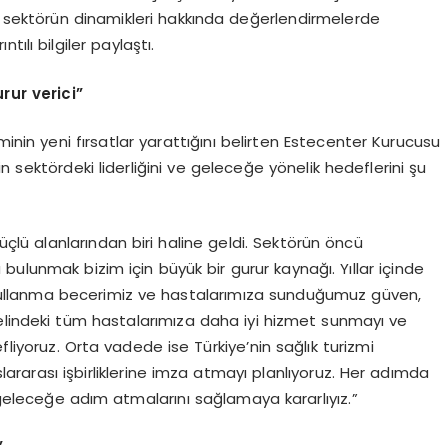
r, sektörün dinamikleri hakkında değerlendirmelerde
ılı bilgiler paylaştı.
rur verici
”
minin yeni fırsatlar yarattığını belirten Estecenter Kurucusu
n sektördeki liderliğini ve geleceğe yönelik hedeflerini şu
güçlü alanlarından biri haline geldi. Sektörün öncü
bulunmak bizim için büyük bir gurur kaynağı. Yıllar içinde
e kullanma becerimiz ve hastalarımıza sunduğumuz güven,
elindeki tüm hastalarımıza daha iyi hizmet sunmayı ve
liyoruz. Orta vadede ise Türkiye’nin sağlık turizmi
slararası işbirliklerine imza atmayı planlıyoruz. Her adımda
r geleceğe adım atmalarını sağlamaya kararlıyız.”
”