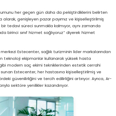
onumunu her geçen gün daha da pekiştirdiklerini belirten
larak, genişleyen pazar payımız ve kişiselleştirilmiş
li bir tedavi süreci sunmakla kalmıyor, aynı zamanda
a birinci sınıf hizmet sağlıyoruz” diyerek hizmet
 merkezi Estecenter, sağlık turizminin lider markalarından
on teknoloji ekipmanlar kullanarak yüksek hasta
gibi modern saç ekimi tekniklerinden estetik cerrahi
unan Estecenter, her hastasına kişiselleştirilmiş ve
i güvenilirliğini ve tercih edilirliğini artırıyor. Ayrıca, Ar-
rıyla sektöre yenilikler kazandırıyor.