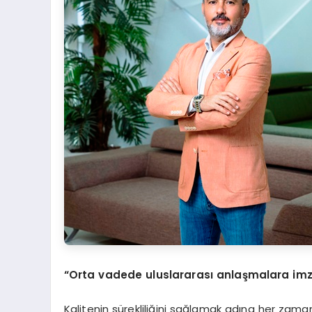
“Orta vadede uluslararas
ı
anla
ş
malara im
Kalitenin sürekliliğini sağlamak adına her zaman