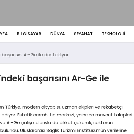
YFA
BILGISAYAR
DÜNYA
SEYAHAT
TEKNOLOJI
 başarısını Ar-Ge ile destekliyor
indeki başarısını Ar-Ge ile
an Türkiye, modern altyapısı, uzman ekipleri ve rekabetçi
diyor. Estetik cerrahi tıp merkezi, yalnızca mevcut talepleri
 ve Ar-Ge çalışmalarıyla da dikkat çekerek, sektörün
lundu. Uluslararası Sağlık Turizmi Enstitüsü’nün verilerine