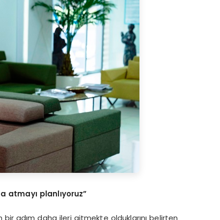
za atmay
ı
planl
ı
yoruz”
 bir adım daha ileri gitmekte olduklarını belirten