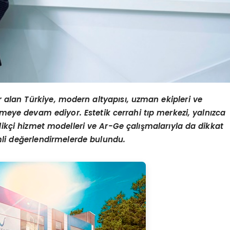
r alan T
ü
rkiye, modern altyap
ı
s
ı
, uzman ekipleri ve
meye devam ediyor. Estetik cerrahi t
ı
p merkezi, yaln
ı
zca
lik
ç
i hizmet modelleri ve Ar-Ge
ç
al
ış
malar
ı
yla da dikkat
li de
ğ
erlendirmelerde bulundu.