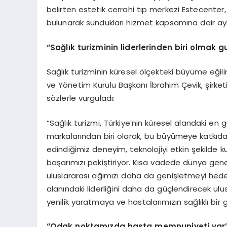
belirten estetik cerrahi tıp merkezi Estecente
bulunarak sundukları hizmet kapsamına dair ayrınt
“
Sa
ğ
l
ı
k turizminin liderlerinden biri olmak gu
Sağlık turizminin küresel ölçekteki büyüme eğili
ve Yönetim Kurulu Başkanı İbrahim Çevik, şirketi
sözlerle vurguladı:
“Sağlık turizmi, Türkiye’nin küresel alandaki en 
markalarından biri olarak, bu büyümeye katkıda 
edindiğimiz deneyim, teknolojiyi etkin şekild
başarımızı pekiştiriyor. Kısa vadede dünya gen
uluslararası ağımızı daha da genişletmeyi hedef
alanındaki liderliğini daha da güçlendirecek ulu
yenilik yaratmaya ve hastalarımızın sağlıklı bi
“
Odak noktam
ı
zda hasta memnuniyeti var