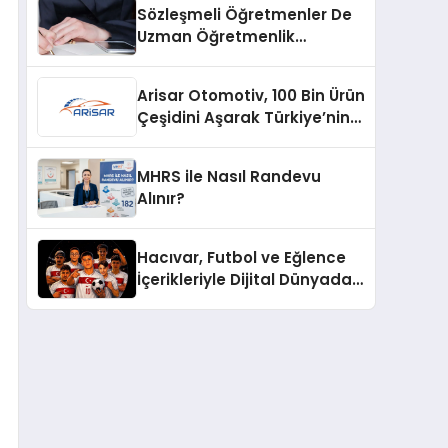
Sözleşmeli Öğretmenler De
Uzman Öğretmenlik
Tazminatı
Arisar Otomotiv, 100 Bin Ürün
Çeşidini Aşarak Türkiye’nin
Geniş Ürün Yelpazesine
Sahip Oto Yedek Parça
MHRS ile Nasıl Randevu
Platformlarından Biri Oldu
Alınır?
Hacıvar, Futbol ve Eğlence
İçerikleriyle Dijital Dünyada
Yeni Bir Soluk Getiriyor