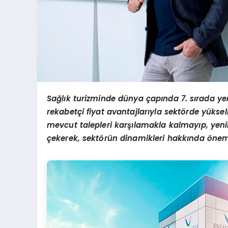
Sa
ğ
l
ı
k turizminde d
ü
nya
ç
ap
ı
nda 7. s
ı
rada ye
rekabet
ç
i fiyat avantajlar
ı
yla sekt
ö
rde y
ü
ksel
mevcut talepleri kar
şı
lamakla kalmay
ı
p, yeni
ç
ekerek, sekt
ö
r
ü
n dinamikleri hakk
ı
nda
ö
nem