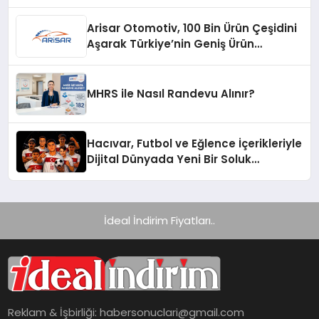
Arisar Otomotiv, 100 Bin Ürün Çeşidini
Aşarak Türkiye’nin Geniş Ürün
Yelpazesine Sahip Oto Yedek Parça
Platformlarından Biri Oldu
MHRS ile Nasıl Randevu Alınır?
Hacıvar, Futbol ve Eğlence İçerikleriyle
Dijital Dünyada Yeni Bir Soluk
Getiriyor
İdeal İndirim Fiyatları..
Reklam & İşbirliği:
habersonuclari@gmail.com