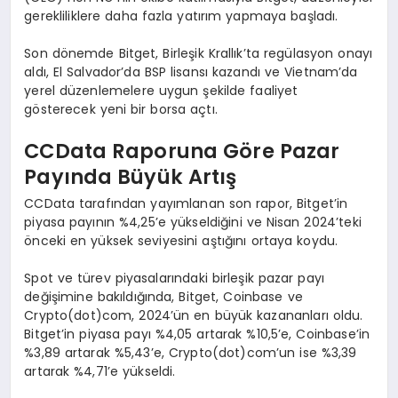
gerekliliklere daha fazla yatırım yapmaya başladı.
Son dönemde Bitget, Birleşik Krallık’ta regülasyon onayı
aldı, El Salvador’da BSP lisansı kazandı ve Vietnam’da
yerel düzenlemelere uygun şekilde faaliyet
gösterecek yeni bir borsa açtı.
CCData Raporuna G
ö
re Pazar
Payında Büyü
k Art
ış
CCData tarafından yayımlanan son rapor, Bitget’in
piyasa payının %4,25’e yükseldiğini ve Nisan 2024’teki
önceki en yüksek seviyesini aştığını ortaya koydu.
Spot ve türev piyasalarındaki birleşik pazar payı
değişimine bakıldığında, Bitget, Coinbase ve
Crypto(dot)com, 2024’ün en büyük kazananları oldu.
Bitget’in piyasa payı %4,05 artarak %10,5’e, Coinbase’in
%3,89 artarak %5,43’e, Crypto(dot)com’un ise %3,39
artarak %4,71’e yükseldi.