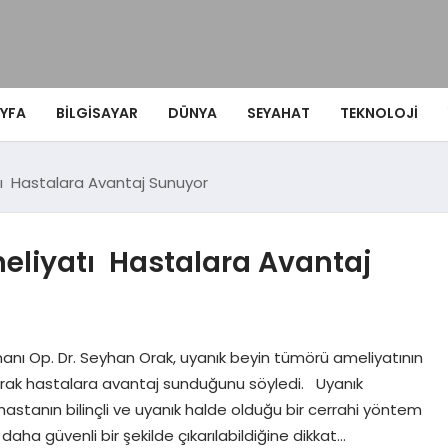
YFA
BILGISAYAR
DÜNYA
SEYAHAT
TEKNOLOJI
ı Hastalara Avantaj Sunuyor
liyatı Hastalara Avantaj
anı Op. Dr. Seyhan Orak, uyanık beyin tümörü ameliyatının
arak hastalara avantaj sunduğunu söyledi. Uyanık
hastanın bilinçli ve uyanık halde olduğu bir cerrahi yöntem
aha güvenli bir şekilde çıkarılabildiğine dikkat…