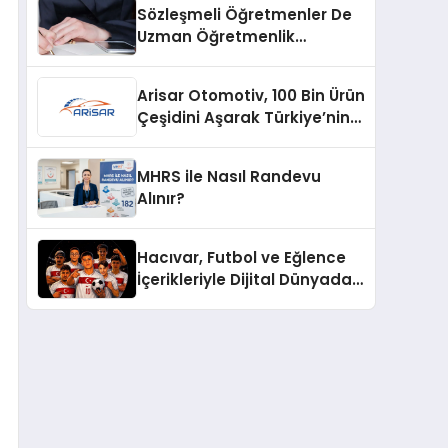
Sözleşmeli Öğretmenler De
Uzman Öğretmenlik
Tazminatı
Arisar Otomotiv, 100 Bin Ürün
Çeşidini Aşarak Türkiye’nin
Geniş Ürün Yelpazesine
Sahip Oto Yedek Parça
MHRS ile Nasıl Randevu
Platformlarından Biri Oldu
Alınır?
Hacıvar, Futbol ve Eğlence
İçerikleriyle Dijital Dünyada
Yeni Bir Soluk Getiriyor