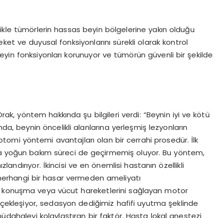
ikle tümörlerin hassas beyin bölgelerine yakın olduğu
et ve duyusal fonksiyonlarını sürekli olarak kontrol
yin fonksiyonları korunuyor ve tümörün güvenli bir şekilde
rak, yöntem hakkında şu bilgileri verdi: “Beynin iyi ve kötü
a, beynin öncelikli alanlarına yerleşmiş lezyonların
otomi yöntemi avantajları olan bir cerrahi prosedür. İlk
yla yoğun bakım süreci de geçirmemiş oluyor. Bu yöntem,
andırıyor. İkincisi ve en önemlisi hastanın özellikli
e herhangi bir hasar vermeden ameliyatı
, konuşma veya vücut hareketlerini sağlayan motor
erçekleşiyor, sedasyon dediğimiz hafifi uyutma şeklinde
üdahaleyi kolaylaştıran bir faktör. Hasta lokal anestezi