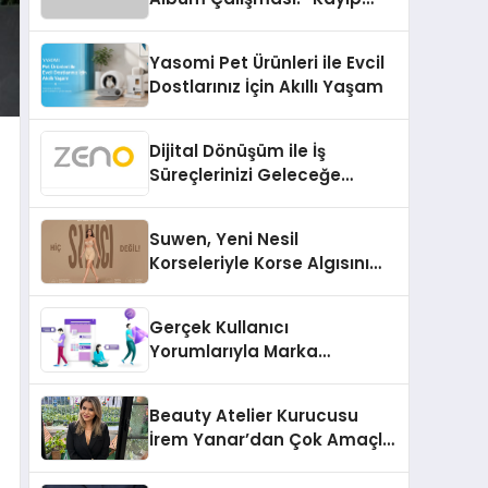
Kasetler 1” 31 Temmuz’da
Çıktı
Yasomi Pet Ürünleri ile Evcil
Dostlarınız İçin Akıllı Yaşam
Dijital Dönüşüm ile İş
Süreçlerinizi Geleceğe
Hazırlayın
Suwen, Yeni Nesil
Korseleriyle Korse Algısını
Değiştiriyor
Gerçek Kullanıcı
Yorumlarıyla Marka
Güvenilirliğini Artırın
Beauty Atelier Kurucusu
İrem Yanar’dan Çok Amaçlı
Yeni Kozmetik Ürünü