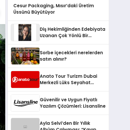
Cesur Packaging, Mısır’daki Üretim
Üssünü Büyütüyor
Diş Hekimliğinden Edebiyata
Uzanan Çok Yönlü Bir
Yaşam: Yeşim Şahin Yaman
Sorbe içecekleri nerelerden
satın alınır?
Anato Tour Turizm Dubai
Merkezli Lüks Seyahat
Hizmetleriyle Küresel
Turizmde Öne Çıkıyor
Güvenilir ve Uygun Fiyatlı
Yazılım Çözümleri: Lisansline
Ayla Selvi’den Bir Yıllık
Albüm Çalışması: “Kayıp