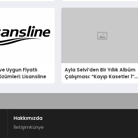
hin Yaman
ve Uygun Fiyatlı
Ayla Selvi’den Bir Yıllık Albüm
özümleri: Lisansline
Çalışması: “Kayıp Kasetler 1”
31 Temmuz’da Çıktı
Hakkımızda
İletişim
Künye