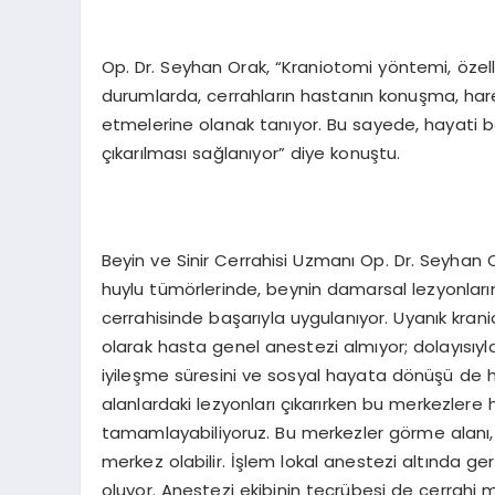
Op. Dr. Seyhan Orak, “Kraniotomi yöntemi, özell
durumlarda, cerrahların hastanın konuşma, harek
etmelerine olanak tanıyor. Bu sayede, hayati be
çıkarılması sağlanıyor” diye konuştu.
Beyin ve Sinir Cerrahisi Uzmanı Op. Dr. Seyhan O
huylu tümörlerinde, beynin damarsal lezyonlarınd
cerrahisinde başarıyla uygulanıyor. Uyanık krani
olarak hasta genel anestezi almıyor; dolayısı
iyileşme süresini ve sosyal hayata dönüşü de hızl
alanlardaki lezyonları çıkarırken bu merkezler
tamamlayabiliyoruz. Bu merkezler görme alanı
merkez olabilir. İşlem lokal anestezi altında g
oluyor. Anestezi ekibinin tecrübesi de cerrahi m