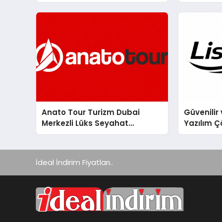
Yeşim Şa
Anato Tour Turizm Dubai
Güvenilir 
Merkezli Lüks Seyahat
Yazılım Ç
Hizmetleriyle Küresel
Turizmde Öne Çıkıyor
İdeal İndirim Fiyatları..