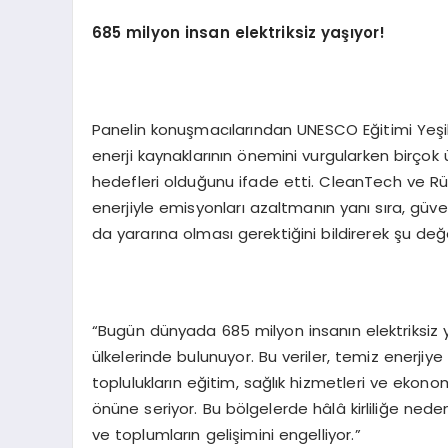
685 milyon insan elektriksiz yaşıyor!
Panelin konuşmacılarından UNESCO Eğitimi Yeşill
enerji kaynaklarının önemini vurgularken birçok ül
hedefleri olduğunu ifade etti. CleanTech ve Rüzg
enerjiyle emisyonları azaltmanın yanı sıra, güveni
da yararına olması gerektiğini bildirerek şu d
“Bugün dünyada 685 milyon insanın elektriksiz ya
ülkelerinde bulunuyor. Bu veriler, temiz enerjiy
toplulukların eğitim, sağlık hizmetleri ve ekonom
önüne seriyor. Bu bölgelerde hâlâ kirliliğe neden
ve toplumların gelişimini engelliyor.”