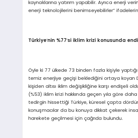
kaynaklarına yatırım yapabilir. Ayrıca enerji veri
enerji teknolojilerini benimseyebilirler” ifadelerini
Türkiye
’
nin %77
’
si iklim krizi konusunda endi
Öyle ki 77 ülkede 73 binden fazla kişiyle yaptığı
temiz enerjiye geçişi beklediğini ortaya koya
kişiden altısı iklim değişikliğine karşı endişeli o
(%53) iklim krizi hakkında geçen yıla göre daha
tedirgin hissettiği Türkiye, küresel çapta dörd
konuşmacılar da bu konuya dikkat çekerek insanl
harekete geçilmesi için çağrıda bulundu.