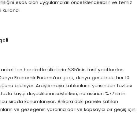
mliliğini esas alan uygulamaları önceliklendirebilir ve temiz
 kullandı.
şeli
 anketten hareketle ülkelerin %85’inin fosil yakıtlardan
n Dünya Ekonomik Forumu’na göre, dünya genelinde her 10
lduğunu bildiriyor. Araştırmaya katılanların yarısından fazlası
 fazla kaygı duyduklarını söylerken, nüfusunun %77’sinin
üncü sırada konumlanıyor. Ankara’daki panele katılan
arın ve gezegenin yararına adil ve kapsayıcı bir geçiş için