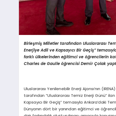
Birleşmiş Milletler tarafından Uluslararası Te
Enerjiye Adil ve Kapsayıcı Bir Geçiş”
temas
ıy
farklı ülkelerinden eğitimci ve öğrencilerin kat
Charles
de
Gaulle
öğrencisi Demir Çolak yapt
Uluslararası Yenilenebilir Enerji Ajansı’nın (IRENA
tarafından “Uluslararası Temiz Enerji Günü” ilan e
Kapsayıcı Bir Geçiş” temasıyla Ankara’daki Teme
Dünyanın dört bir yanından eğitimci ve öğrencil
dair farkındalık oluşturulması amacıyla konuşmala