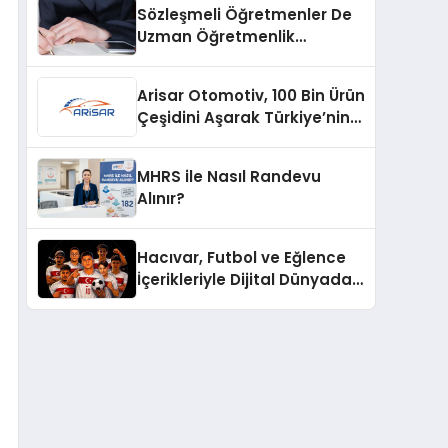
Sözleşmeli Öğretmenler De
Uzman Öğretmenlik
Tazminatı
Arisar Otomotiv, 100 Bin Ürün
Çeşidini Aşarak Türkiye’nin
Geniş Ürün Yelpazesine
Sahip Oto Yedek Parça
MHRS ile Nasıl Randevu
Platformlarından Biri Oldu
Alınır?
Hacıvar, Futbol ve Eğlence
İçerikleriyle Dijital Dünyada
Yeni Bir Soluk Getiriyor