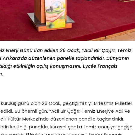
miz Enerji Günü ilan edilen 26 Ocak,
“
Acil Bir Çağrı: Temiz
la Ankara
’
da d
üzenlenen panelle taçlandırıldı. Dünyanın
ıldığı etkinliğin açılış konuş
mas
ını, Lyc
é
e Fran
ç
ais
ı.
) kuruluş günü olan 26 Ocak, geçtiğimiz yıl Birleşmiş Milletler
dildi. Bu önemli gün, “Acil Bir Çağrı: Temiz Enerjiye Adil ve
lli Kültür Merkezi’nde düzenlenen panelle taçlandırıldı.
erin katıldığı panelde, küresel çapta temiz enerjiye geçişe
r yapıldı. Etkinliğin açılış konuşmasını, Lycée Français