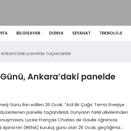
YFA
BILGISAYAR
DÜNYA
SEYAHAT
TEKNOLOJI
 Ankara’daki panelde taçlandırıldı
i Günü, Ankara’daki panelde
nerji Günü ilan edilen 26 Ocak, “Acil Bir Çağrı: Temiz Enerjiye
düzenlenen panelle taçlandırıldı. Dünyanın farklı ülkelerinden
ış konuşmasını, Lycée Français Charles de Gaulle öğrencisi
ji Ajansı’nın (IRENA) kuruluş günü olan 26 Ocak, geçtiğimiz…