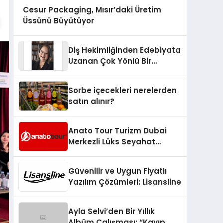
Cesur Packaging, Mısır’daki Üretim
Üssünü Büyütüyor
Diş Hekimliğinden Edebiyata
Uzanan Çok Yönlü Bir
Yaşam: Yeşim Şahin Yaman
Sorbe içecekleri nerelerden
satın alınır?
Anato Tour Turizm Dubai
Merkezli Lüks Seyahat
Hizmetleriyle Küresel
Turizmde Öne Çıkıyor
Güvenilir ve Uygun Fiyatlı
Yazılım Çözümleri: Lisansline
Ayla Selvi’den Bir Yıllık
Albüm Çalışması: “Kayıp