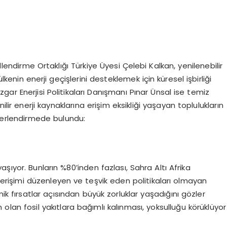
endirme Ortaklığı Türkiye Üyesi Çelebi Kalkan, yenilenebilir
kenin enerji geçişlerini desteklemek için küresel işbirliği
ar Enerjisi Politikaları Danışmanı Pınar Ünsal ise temiz
lir enerji kaynaklarına erişim eksikliği yaşayan toplulukların
eğerlendirmede bulundu:
şıyor. Bunların %80’inden fazlası, Sahra Altı Afrika
e erişimi düzenleyen ve teşvik eden politikaları olmayan
ik fırsatlar açısından büyük zorluklar yaşadığını gözler
 olan fosil yakıtlara bağımlı kalınması, yoksulluğu körüklüyor