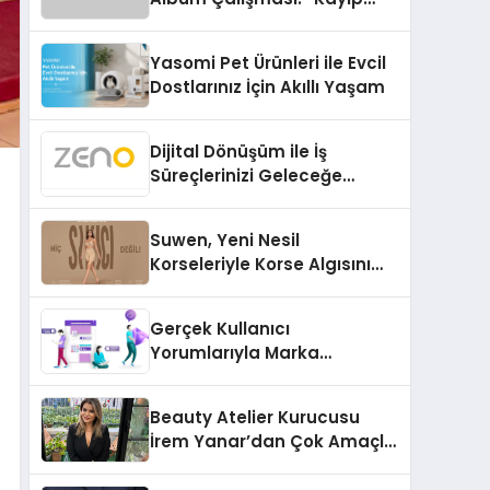
Kasetler 1” 31 Temmuz’da
Çıktı
Yasomi Pet Ürünleri ile Evcil
Dostlarınız İçin Akıllı Yaşam
Dijital Dönüşüm ile İş
Süreçlerinizi Geleceğe
Hazırlayın
Suwen, Yeni Nesil
Korseleriyle Korse Algısını
Değiştiriyor
Gerçek Kullanıcı
Yorumlarıyla Marka
Güvenilirliğini Artırın
Beauty Atelier Kurucusu
İrem Yanar’dan Çok Amaçlı
Yeni Kozmetik Ürünü