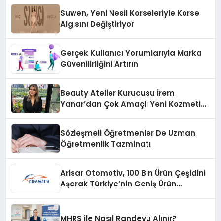
Suwen, Yeni Nesil Korseleriyle Korse
Algısını Değiştiriyor
Gerçek Kullanıcı Yorumlarıyla Marka
Güvenilirliğini Artırın
Beauty Atelier Kurucusu İrem
Yanar’dan Çok Amaçlı Yeni Kozmetik
Ürünü
Sözleşmeli Öğretmenler De Uzman
Öğretmenlik Tazminatı
Arisar Otomotiv, 100 Bin Ürün Çeşidini
Aşarak Türkiye’nin Geniş Ürün
Yelpazesine Sahip Oto Yedek Parça
Platformlarından Biri Oldu
MHRS ile Nasıl Randevu Alınır?