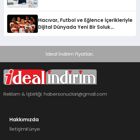
Hacıvar, Futbol ve Eğlence İçerikleriyle
Dijital Dünyada Yeni Bir Soluk
Getiriyor
İdeal İndirim Fiyatları..
Reklam & İşbirliği:
habersonuclari@gmail.com
Hakkımızda
İletişim
Künye