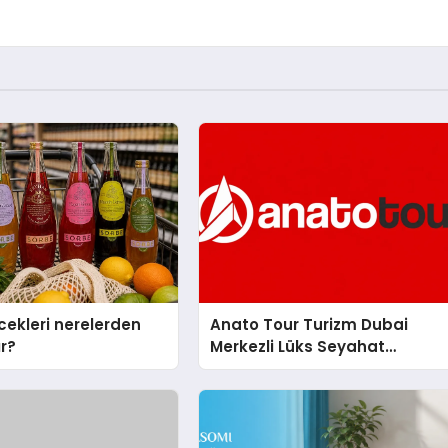
cekleri nerelerden
Anato Tour Turizm Dubai
ır?
Merkezli Lüks Seyahat
Hizmetleriyle Küresel
Turizmde Öne Çıkıyor