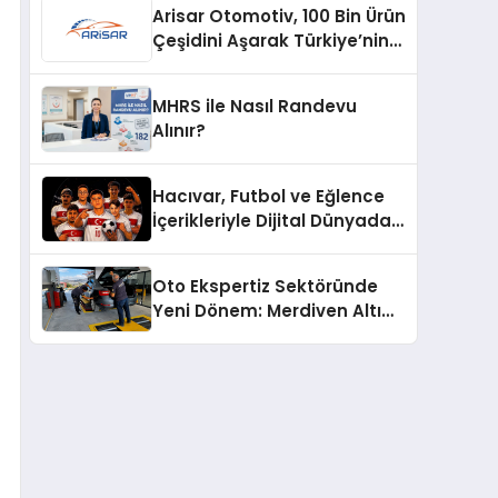
Arisar Otomotiv, 100 Bin Ürün
Çeşidini Aşarak Türkiye’nin
Geniş Ürün Yelpazesine
Sahip Oto Yedek Parça
MHRS ile Nasıl Randevu
Platformlarından Biri Oldu
Alınır?
Hacıvar, Futbol ve Eğlence
İçerikleriyle Dijital Dünyada
Yeni Bir Soluk Getiriyor
Oto Ekspertiz Sektöründe
Yeni Dönem: Merdiven Altı
İşletmeler Tarih Oluyor