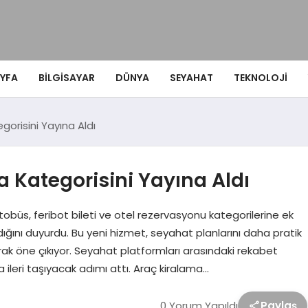
YFA
BILGISAYAR
DÜNYA
SEYAHAT
TEKNOLOJI
orisini Yayına Aldı
 Kategorisini Yayına Aldı
büs, feribot bileti ve otel rezervasyonu kategorilerine ek
ğını duyurdu. Bu yeni hizmet, seyahat planlarını daha pratik
rak öne çıkıyor. Seyahat platformları arasındaki rekabet
ileri taşıyacak adımı attı. Araç kiralama…
0 Yorum Yapıldı
Paylaş