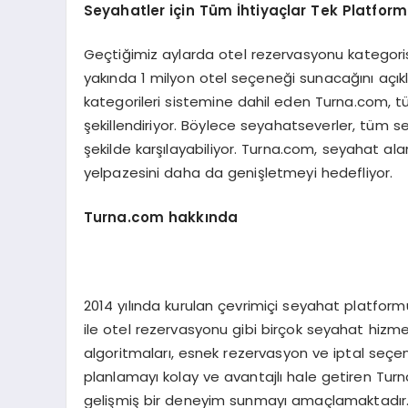
Seyahatler iç
in T
üm İhtiyaçlar Tek Platfor
Geçtiğimiz aylarda otel rezervasyonu kategorisi
yakında 1 milyon otel seçeneği sunacağını açık
kategorileri sistemine dahil eden Turna.com, tü
şekillendiriyor. Böylece seyahatseverler, tüm sey
şekilde karşılayabiliyor. Turna.com, seyahat al
yelpazesini daha da genişletmeyi hedefliyor.
Turna.com hakkında
2014 yılında kurulan çevrimiçi seyahat platform
ile otel rezervasyonu gibi birçok seyahat hizmet
algoritmaları, esnek rezervasyon ve iptal seçene
planlamayı kolay ve avantajlı hale getiren Turna
gelişmiş bir deneyim sunmayı amaçlamaktadır