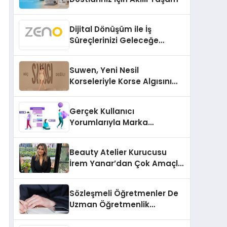
Dijital Dönüşüm ile İş
Süreçlerinizi Geleceğe
Hazırlayın
Suwen, Yeni Nesil
Korseleriyle Korse Algısını
Değiştiriyor
Gerçek Kullanıcı
Yorumlarıyla Marka
Güvenilirliğini Artırın
Beauty Atelier Kurucusu
İrem Yanar’dan Çok Amaçlı
Yeni Kozmetik Ürünü
Sözleşmeli Öğretmenler De
Uzman Öğretmenlik
Tazminatı