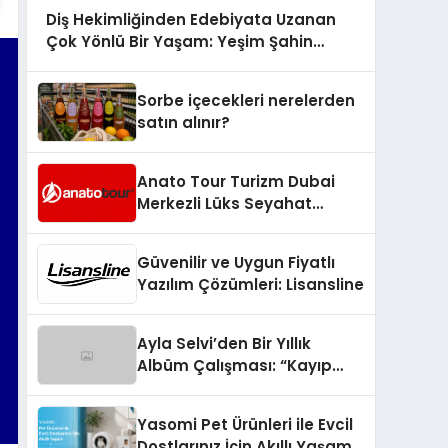
Diş Hekimliğinden Edebiyata Uzanan
Çok Yönlü Bir Yaşam: Yeşim Şahin
Yaman
Sorbe içecekleri nerelerden
satın alınır?
Anato Tour Turizm Dubai
Merkezli Lüks Seyahat
Hizmetleriyle Küresel
Turizmde Öne Çıkıyor
Güvenilir ve Uygun Fiyatlı
Yazılım Çözümleri: Lisansline
Ayla Selvi’den Bir Yıllık
Albüm Çalışması: “Kayıp
Kasetler 1” 31 Temmuz’da
Çıktı
Yasomi Pet Ürünleri ile Evcil
Dostlarınız İçin Akıllı Yaşam