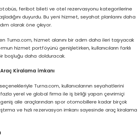
tobüs, feribot bileti ve otel rezervasyonu kategorilerine
ladığını duyurdu. Bu yeni hizmet, seyahat planlarını daha
adım olarak öne çıkıyor.
en Turna.com, hizmet alanını bir adım daha ileri taşıyacak
rmun hizmet portföyünü genişletirken, kullanıcıların farklı
n bir boşluğu daha dolduracak.
a Araç Kiralama İmkanı
seçenekleriyle Turna.com, kullanıcılarının seyahatlerini
zla yerel ve global firma ile iş birliği yapan çevrimiçi
geniş aile araçlarından spor otomobillere kadar birçok
laştırma ve hızlı rezervasyon imkanı sayesinde araç kiralama
ı