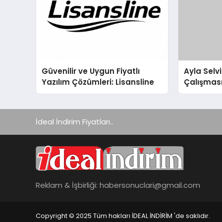
Güvenilir ve Uygun Fiyatlı
Ayla Selvi
Yazılım Çözümleri: Lisansline
Çalışması
31 Temmu
İdeal İndirim Fiyatları..
Reklam & İşbirliği:
habersonuclari@gmail.com
Copyright © 2025 Tüm hakları İDEAL İNDİRİM 'de saklıdır.