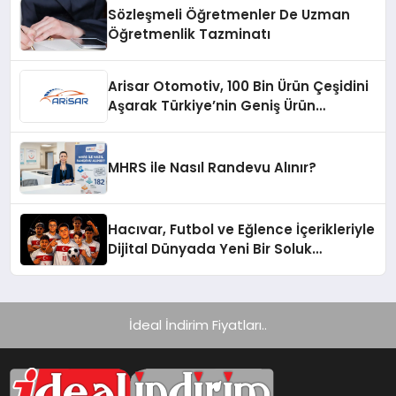
Sözleşmeli Öğretmenler De Uzman
Öğretmenlik Tazminatı
Arisar Otomotiv, 100 Bin Ürün Çeşidini
Aşarak Türkiye’nin Geniş Ürün
Yelpazesine Sahip Oto Yedek Parça
Platformlarından Biri Oldu
MHRS ile Nasıl Randevu Alınır?
Hacıvar, Futbol ve Eğlence İçerikleriyle
Dijital Dünyada Yeni Bir Soluk
Getiriyor
İdeal İndirim Fiyatları..