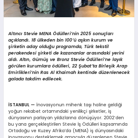
Altıncı Stevie
MENA
Ödülleri’nin 2025 sonuçları
açıklandı. 18 ülkeden bin 100’ü aşkın kurum ve
şirketin aday olduğu programda, Türk tekstil
perakendesi şirketi de kazananlar arasındaki yerini
aldı. Altı
n, G
ümüş
ve Bronz Stevie
Ödülleri’
ne lay
ık
g
ö
rülen kurumlara
ö
dülleri, 22 Şubat’ta Birleşik Arap
Emirlikleri’nin Ras Al Khaimah kentinde düzenlenecek
gala
da takdim edilecek.
İSTANBUL
—
İnovasyonun mihenk taşı haline geldiği
yoğun rekabet ortamındaki yenilikçi şirketler, iş
dünyasının parlayan yıldızlarına dönüşüyor. 2002’den
bu yana gerçekleştirilen Stevie İş Ödülleri kapsamında
Ortadoğu ve Kuzey Afrika’da (MENA) iş dünyasındaki
inovasyonu desteklemek amacıyla düzenlenen Stevie