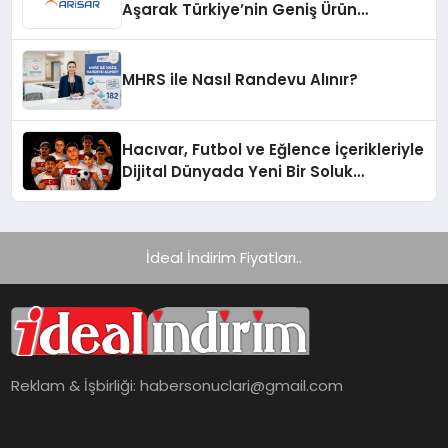
Aşarak Türkiye’nin Geniş Ürün
Yelpazesine Sahip Oto Yedek Parça
Platformlarından Biri Oldu
MHRS ile Nasıl Randevu Alınır?
Hacıvar, Futbol ve Eğlence İçerikleriyle
Dijital Dünyada Yeni Bir Soluk
Getiriyor
İdeal İndirim Fiyatları..
Reklam & İşbirliği:
habersonuclari@gmail.com