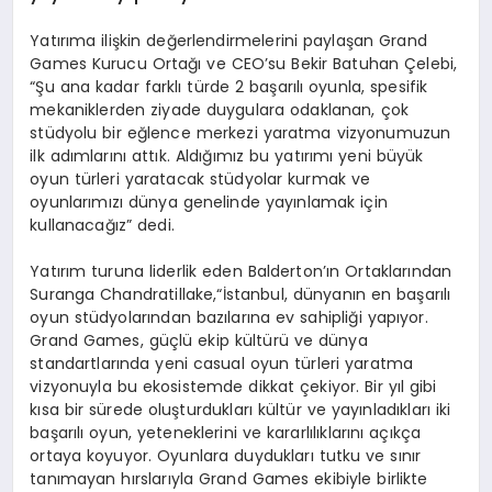
Yatırıma ilişkin değerlendirmelerini paylaşan Grand
Games Kurucu Ortağı ve CEO’su Bekir Batuhan Çelebi,
“Şu ana kadar farklı türde 2 başarılı oyunla, spesifik
mekaniklerden ziyade duygulara odaklanan, çok
stüdyolu bir eğlence merkezi yaratma vizyonumuzun
ilk adımlarını attık. Aldığımız bu yatırımı yeni büyük
oyun türleri yaratacak stüdyolar kurmak ve
oyunlarımızı dünya genelinde yayınlamak için
kullanacağız” dedi.
Yatırım turuna liderlik eden Balderton’ın Ortaklarından
Suranga Chandratillake,“İstanbul, dünyanın en başarılı
oyun stüdyolarından bazılarına ev sahipliği yapıyor.
Grand Games, güçlü ekip kültürü ve dünya
standartlarında yeni casual oyun türleri yaratma
vizyonuyla bu ekosistemde dikkat çekiyor. Bir yıl gibi
kısa bir sürede oluşturdukları kültür ve yayınladıkları iki
başarılı oyun, yeteneklerini ve kararlılıklarını açıkça
ortaya koyuyor. Oyunlara duydukları tutku ve sınır
tanımayan hırslarıyla Grand Games ekibiyle birlikte