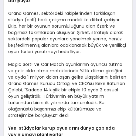
borçluyuz”
Grand Games, sektördeki rakiplerinden farklılaşan
stüdyo (cell) bazlı çalışma modeli ile dikkat çekiyor.
Ekip, her bir oyunun sorumluluğunu alan özerk ve
bağımsız takımlardan oluşuyor. Şirket, stratejik olarak
sektördeki popüler oyunlara yönelmek yerine, henüz
keşfedilmemiş alanlara odaklanarak büyük ve yenilikçi
oyun türleri yaratmayı hedefliyor.
Magic Sort! ve Car Match oyunlarının oyuncu tutma
ve gelir elde etme metriklerinde %1’lik dilime girdiğini
ve ayda 1 milyon doları aşan gelire ulaştıklarını belirten
Grand Games Kurucu Ortağı ve CEO’su Bekir Batuhan
Çelebi, “Sadece 14 kişilik bir ekiple 10 ayda 2 casual
oyun geliştirdik. Türkiye’nin en büyük yatırım
turlarından birini ilk yılımızda tamamladık. Bu
olağanüstü başarımızı ekip kültürümüze ve
stratejimize borçluyuz” dedi.
Yeni stüdyolar kurup oyunlarını dünya çapında
yayınlamayı planlıyorlar