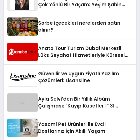
Çok Yönlü Bir Yaşam: Yeşim Şahin
Yaman
Sorbe içecekleri nerelerden satın
alınır?
Anato Tour Turizm Dubai Merkezli
Lüks Seyahat Hizmetleriyle Küresel
Turizmde Öne Çıkıyor
Güvenilir ve Uygun Fiyatlı Yazılım
Çözümleri: Lisansline
Ayla Selvi’den Bir Yıllık Albüm
Çalışması: “Kayıp Kasetler 1” 31
Temmuz’da Çıktı
Yasomi Pet Ürünleri ile Evcil
Dostlarınız İçin Akıllı Yaşam