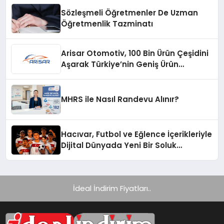
Sözleşmeli Öğretmenler De Uzman
Öğretmenlik Tazminatı
Arisar Otomotiv, 100 Bin Ürün Çeşidini
Aşarak Türkiye’nin Geniş Ürün
Yelpazesine Sahip Oto Yedek Parça
Platformlarından Biri Oldu
MHRS ile Nasıl Randevu Alınır?
Hacıvar, Futbol ve Eğlence İçerikleriyle
Dijital Dünyada Yeni Bir Soluk
Getiriyor
İdeal İndirim Fiyatları..