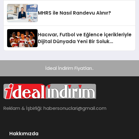
Platformlarından Biri Oldu
MHRS ile Nasıl Randevu Alınır?
Hacıvar, Futbol ve Eğlence İçerikleriyle
Dijital Dünyada Yeni Bir Soluk
Getiriyor
İdeal İndirim Fiyatları..
Reklam & İşbirliği:
habersonuclari@gmail.com
Hakkımızda