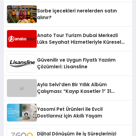
Sorbe içecekleri nerelerden satın
alınır?
Anato Tour Turizm Dubai Merkezli
Lüks Seyahat Hizmetleriyle Küresel
Turizmde Öne Çıkıyor
Güvenilir ve Uygun Fiyatlı Yazılım
Çözümleri: Lisansline
Ayla Selvi’den Bir Yıllık Albüm
Çalışması: “Kayıp Kasetler 1” 31
Temmuz’da Çıktı
Yasomi Pet Ürünleri ile Evcil
Dostlarınız İçin Akıllı Yaşam
Dijital Dönüşüm ile İş Süreçlerinizi