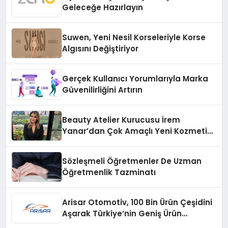
Geleceğe Hazırlayın
Suwen, Yeni Nesil Korseleriyle Korse
Algısını Değiştiriyor
Gerçek Kullanıcı Yorumlarıyla Marka
Güvenilirliğini Artırın
Beauty Atelier Kurucusu İrem
Yanar’dan Çok Amaçlı Yeni Kozmetik
Ürünü
Sözleşmeli Öğretmenler De Uzman
Öğretmenlik Tazminatı
Arisar Otomotiv, 100 Bin Ürün Çeşidini
Aşarak Türkiye’nin Geniş Ürün
Yelpazesine Sahip Oto Yedek Parça