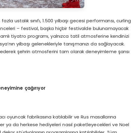
fazla ustalık sınıfı, 1.500 yılbaşı gecesi performansı, curling
lenceleri – festival, başka hiçbir festivalde bulunamayacak
amlı tiyatro programı, yalnızca tatil atmosferine kendinizi
a’nın yılbaşı gelenekleriyle tanışmanızı da sağlayacak.
keşfederek şehrin atmosferini tam olarak deneyimleme şansı
deneyimine çağırıyor
acı oyuncak fabrikasına katılabilir ve Rus masallarına
er ya da herkese hediyeleri nasıl paketleyecekleri ve Noel
l dekor stüdyolarının programlarına katılabilirler. Tüm