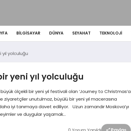
YFA
BILGISAYAR
DÜNYA
SEYAHAT
TEKNOLOJI
 yıl yolculuğu
r yeni yıl yolculuğu
üyük ölçekli bir yeni yıl festivali olan ‘Journey to Christmas’a
ve ziyaretçiler unutulmaz, büyülü bir yeni yıl macerasına
i daha iyi tanımaya davet ediliyor. Uzun zamandır Moskova’yı
neyimler ve duygular yaşamak…
0 Yorum Yapıldı
Paylaş