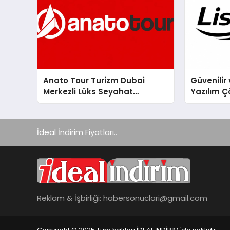
Anato Tour Turizm Dubai
Güvenilir 
Merkezli Lüks Seyahat
Yazılım Ç
Hizmetleriyle Küresel
Turizmde Öne Çıkıyor
İdeal İndirim Fiyatları..
Reklam & İşbirliği:
habersonuclari@gmail.com