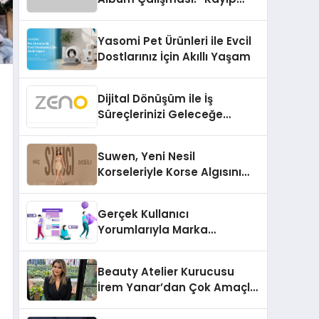
Kasetler 1” 31 Temmuz’da
Çıktı
Yasomi Pet Ürünleri ile Evcil
Dostlarınız İçin Akıllı Yaşam
Dijital Dönüşüm ile İş
Süreçlerinizi Geleceğe
Hazırlayın
Suwen, Yeni Nesil
Korseleriyle Korse Algısını
Değiştiriyor
Gerçek Kullanıcı
Yorumlarıyla Marka
Güvenilirliğini Artırın
Beauty Atelier Kurucusu
İrem Yanar’dan Çok Amaçlı
Yeni Kozmetik Ürünü