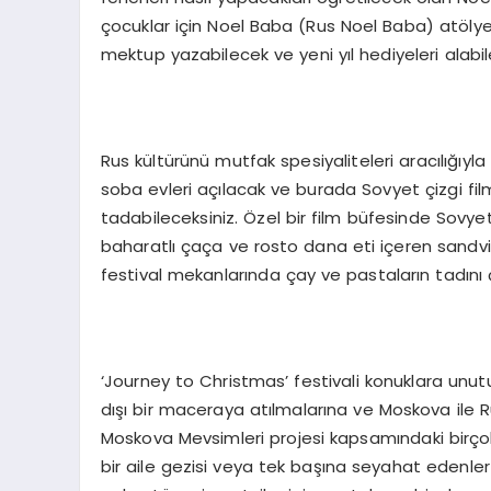
çocuklar için Noel Baba (Rus Noel Baba) atölyel
mektup yazabilecek ve yeni yıl hediyeleri alabi
Rus kültürünü mutfak spesiyaliteleri aracılığıyla
soba evleri açılacak ve burada Sovyet çizgi film
tadabileceksiniz. Özel bir film büfesinde Sovyet
baharatlı çaça ve rosto dana eti içeren sandviç
festival mekanlarında çay ve pastaların tadını 
‘Journey to Christmas’ festivali konuklara unut
dışı bir maceraya atılmalarına ve Moskova ile R
Moskova Mevsimleri projesi kapsamındaki birçok e
bir aile gezisi veya tek başına seyahat edenle