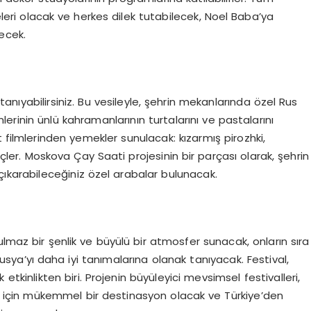
eri olacak ve herkes dilek tutabilecek, Noel Baba’ya
lecek.
 tanıyabilirsiniz. Bu vesileyle, şehrin mekanlarında özel Rus
lerinin ünlü kahramanlarının turtalarını ve pastalarını
 filmlerinden yemekler sunulacak: kızarmış pirozhki,
ler. Moskova Çay Saati projesinin bir parçası olarak, şehrin
çıkarabileceğiniz özel arabalar bulunacak.
ulmaz bir şenlik ve büyülü bir atmosfer sunacak, onların sıra
usya’yı daha iyi tanımalarına olanak tanıyacak. Festival,
tkinlikten biri. Projenin büyüleyici mevsimsel festivalleri,
r için mükemmel bir destinasyon olacak ve Türkiye’den