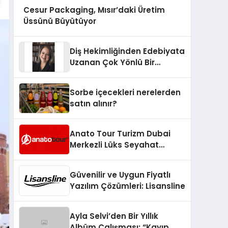
Cesur Packaging, Mısır’daki Üretim
Üssünü Büyütüyor
Diş Hekimliğinden Edebiyata
Uzanan Çok Yönlü Bir
Yaşam: Yeşim Şahin Yaman
Sorbe içecekleri nerelerden
satın alınır?
Anato Tour Turizm Dubai
Merkezli Lüks Seyahat
Hizmetleriyle Küresel
Turizmde Öne Çıkıyor
Güvenilir ve Uygun Fiyatlı
Yazılım Çözümleri: Lisansline
Ayla Selvi’den Bir Yıllık
Albüm Çalışması: “Kayıp