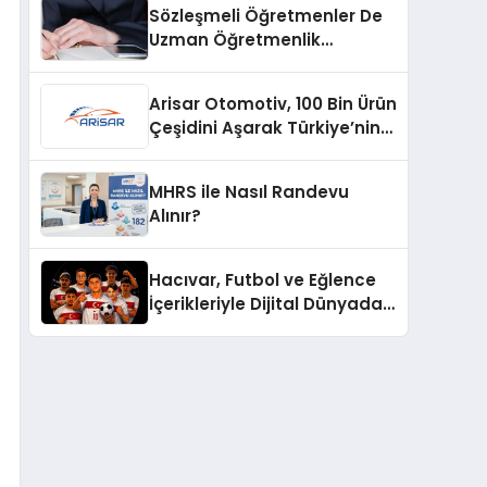
Sözleşmeli Öğretmenler De
Uzman Öğretmenlik
Tazminatı
Arisar Otomotiv, 100 Bin Ürün
Çeşidini Aşarak Türkiye’nin
Geniş Ürün Yelpazesine
Sahip Oto Yedek Parça
MHRS ile Nasıl Randevu
Platformlarından Biri Oldu
Alınır?
Hacıvar, Futbol ve Eğlence
İçerikleriyle Dijital Dünyada
Yeni Bir Soluk Getiriyor