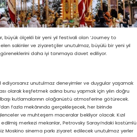
büyük ölçekli bir yeni yıl festivali olan ‘Journey to
len sakinler ve ziyaretçiler unutulmaz, büyülü bir yeni yıl
göreneklerini daha iyi tanımaya davet ediliyor.
l ediyorsanız unutulmaz deneyimler ve duygular yaşamak
tası olarak keşfetmek adına bunu yapmak için yılın doğru
yılbaşı kutlamalarının olağanüstü atmosferine götürecek.
’dan fazla mekânında gerçekleşecek, her birinde
ğlenceler ve muhteşem maceralar bekliyor olacak. Kızıl
e edilmiş merkezi mekanlar, Petrovsky Sarayı’ndaki kostümlü
siz Moskino sinema parkı ziyaret edilecek unutulmaz yerler