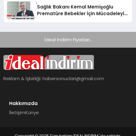
Sağlık Bakanı Kemal Memişoğlu
Prematüre Bebekler İçin Mücadeleyi
Vurguladı
İdeal İndirim Fiyatları..
Reklam & İşbirliği:
habersonuclari@gmail.com
Hakkımızda
İletişim
Künye
Copyright © 2025 Tüm hakları İDEAL İNDİRİM 'de saklıdır.