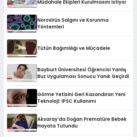
Müdahale Ekipleri Kurulmasını İstiyor
Norovirüs Salgını ve Korunma
Yöntemleri
Tütün Bağımlılığı ve Mücadele
Bayburt Üniversitesi Öğrencisi Yanlış
Buz Uygulaması Sonucu Yanık Geçirdi
Görme Yetisini Geri Kazandıran Yeni
Teknoloji: iPSC Kullanımı
Aksaray’da Doğan Prematüre Bebek
Hayata Tutundu