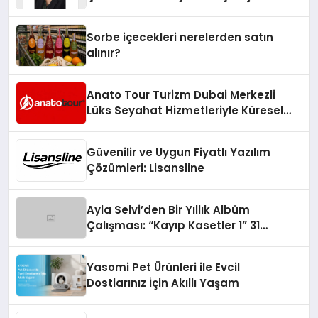
Yaman
Sorbe içecekleri nerelerden satın
alınır?
Anato Tour Turizm Dubai Merkezli
Lüks Seyahat Hizmetleriyle Küresel
Turizmde Öne Çıkıyor
Güvenilir ve Uygun Fiyatlı Yazılım
Çözümleri: Lisansline
Ayla Selvi’den Bir Yıllık Albüm
Çalışması: “Kayıp Kasetler 1” 31
Temmuz’da Çıktı
Yasomi Pet Ürünleri ile Evcil
Dostlarınız İçin Akıllı Yaşam