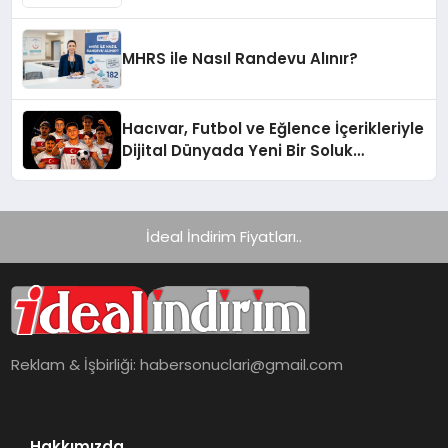
Yelpazesine Sahip Oto Yedek Parça
Platformlarından Biri Oldu
MHRS ile Nasıl Randevu Alınır?
Hacıvar, Futbol ve Eğlence İçerikleriyle
Dijital Dünyada Yeni Bir Soluk
Getiriyor
İdeal İndirim Fiyatları..
Reklam & İşbirliği:
habersonuclari@gmail.com
Hakkımızda