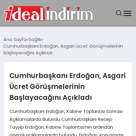
ANASAYFA
Ana Sayfa
Sağlık
Cumhurbaşkanı Erdoğan, Asgari Ücret Görüşmelerinin
BILGISAYAR
Başlayacağını Açıkladı
DÜNYA
Cumhurbaşkanı Erdoğan, Asgari
SEYAHAT
Ücret Görüşmelerinin
Başlayacağını Açıkladı
TEKNOLOJI
Cumhurbaşkanı Erdoğan, Kabine Toplantısı Sonrası
YAŞAM
Açıklamalarda Bulundu Cumhurbaşkanı Recep
Tayyip Erdoğan, Kabine Toplantısı’nın ardından
önemli açıklamalarda bulundu. Erdoğan, konuşması