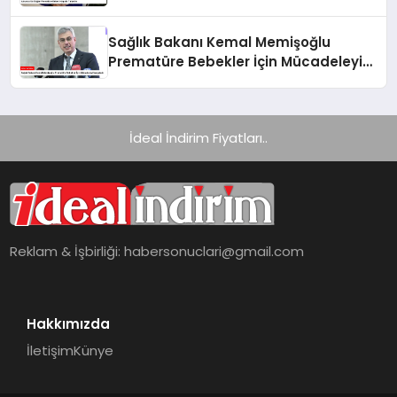
Sağlık Bakanı Kemal Memişoğlu
Prematüre Bebekler İçin Mücadeleyi
Vurguladı
İdeal İndirim Fiyatları..
Reklam & İşbirliği:
habersonuclari@gmail.com
Hakkımızda
İletişim
Künye