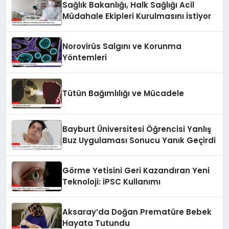
Sağlık Bakanlığı, Halk Sağlığı Acil
Müdahale Ekipleri Kurulmasını İstiyor
Norovirüs Salgını ve Korunma
Yöntemleri
Tütün Bağımlılığı ve Mücadele
Bayburt Üniversitesi Öğrencisi Yanlış
Buz Uygulaması Sonucu Yanık Geçirdi
Görme Yetisini Geri Kazandıran Yeni
Teknoloji: iPSC Kullanımı
Aksaray’da Doğan Prematüre Bebek
Hayata Tutundu