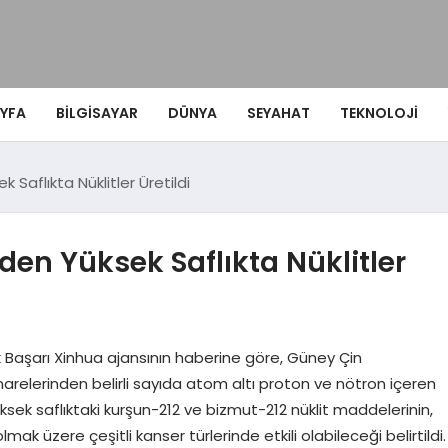
YFA
BILGISAYAR
DÜNYA
SEYAHAT
TEKNOLOJI
 Saflıkta Nüklitler Üretildi
den Yüksek Saflıkta Nüklitler
 Başarı Xinhua ajansının haberine göre, Güney Çin
narelerinden belirli sayıda atom altı proton ve nötron içeren
ksek saflıktaki kurşun-212 ve bizmut-212 nüklit maddelerinin,
k üzere çeşitli kanser türlerinde etkili olabileceği belirtildi.