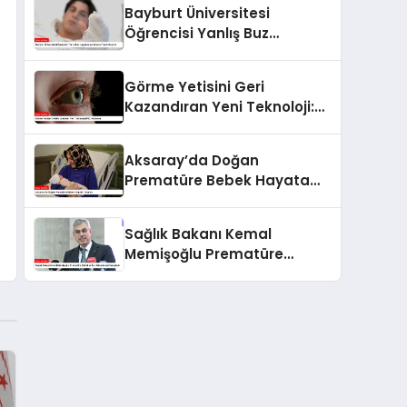
Bayburt Üniversitesi
Öğrencisi Yanlış Buz
Uygulaması Sonucu Yanık
Geçirdi
Görme Yetisini Geri
Kazandıran Yeni Teknoloji:
iPSC Kullanımı
Aksaray’da Doğan
Prematüre Bebek Hayata
Tutundu
Sağlık Bakanı Kemal
Memişoğlu Prematüre
Bebekler İçin Mücadeleyi
Vurguladı