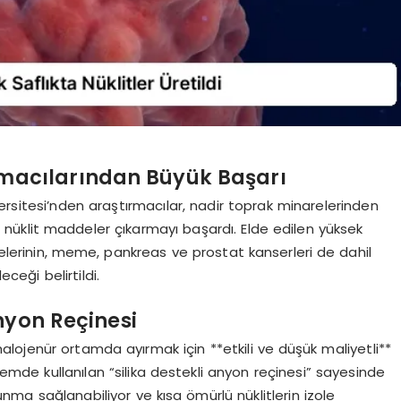
ırmacılarından Büyük Başarı
rsitesi’nden araştırmacılar, nadir toprak minarelerinden
n nüklit maddeler çıkarmayı başardı. Elde edilen yüksek
elerinin, meme, pankreas ve prostat kanserleri de dahil
eceği belirtildi.
nyon Reçinesi
 halojenür ortamda ayırmak için **etkili ve düşük maliyetli**
ntemde kullanılan “silika destekli anyon reçinesi” sayesinde
nma sağlanabiliyor ve kısa ömürlü nüklitlerin izole