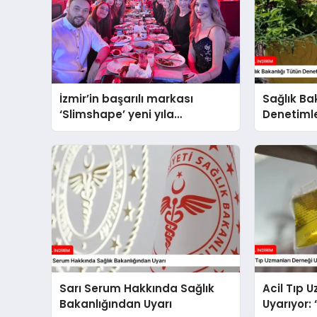
İzmir’in başarılı markası
Sağlık Ba
‘Slimshape’ yeni yıla
Denetimler
müjdelerle girdi!
Sarı Serum Hakkında Sağlık
Acil Tıp 
Bakanlığından Uyarı
Uyarıyor: 