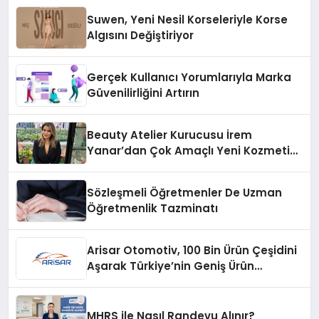
Suwen, Yeni Nesil Korseleriyle Korse
Algısını Değiştiriyor
Gerçek Kullanıcı Yorumlarıyla Marka
Güvenilirliğini Artırın
Beauty Atelier Kurucusu İrem
Yanar’dan Çok Amaçlı Yeni Kozmetik
Ürünü
Sözleşmeli Öğretmenler De Uzman
Öğretmenlik Tazminatı
Arisar Otomotiv, 100 Bin Ürün Çeşidini
Aşarak Türkiye’nin Geniş Ürün
Yelpazesine Sahip Oto Yedek Parça
Platformlarından Biri Oldu
MHRS ile Nasıl Randevu Alınır?