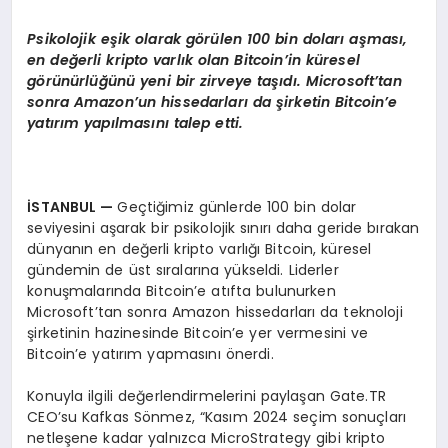
Psikolojik eşik olarak g
ö
rülen 100 bin doları aş
mas
ı
,
en de
ğerli kripto varlık olan Bitcoin’in küresel
g
ö
rünürlüğünü yeni bir zirveye taşıdı
. Microsoft
’
tan
sonra Amazon
’
un hissedarları
da
şirketin Bitcoin
’
e
yatırım yapılmasını talep etti.
İSTANBUL
—
Geçtiğimiz günlerde 100 bin dolar
seviyesini aşarak bir psikolojik sınırı daha geride bırakan
dünyanın en değerli kripto varlığı Bitcoin, küresel
gündemin de üst sıralarına yükseldi. Liderler
konuşmalarında Bitcoin’e atıfta bulunurken
Microsoft’tan sonra Amazon hissedarları da teknoloji
şirketinin hazinesinde Bitcoin’e yer vermesini ve
Bitcoin’e yatırım yapmasını önerdi.
Konuyla ilgili değerlendirmelerini paylaşan Gate.TR
CEO’su Kafkas Sönmez, “Kasım 2024 seçim sonuçları
netleşene kadar yalnızca MicroStrategy gibi kripto