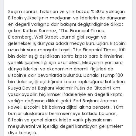
Seçim sonrası hızlanan ve yıllık bazda %130’a yaklaşan
Bitcoin yükselişinin medyanın ve liderlerin de dünyanın
en değerli varlığına dair bakışını değiştirdiğinde dikkat
çeken Kafkas Sönmez, “The Financial Times,
Bloomberg, Wall Street Journal gibi saygın ve
geleneksel iş dünyası odaklı medya kuruluşları, Bitcoin’i
uzun bir süre manşete taşıdı. The Financial Times, 100
bin dolar eşiği aşıldıktan sonra kripto para birimlerine
yönelik şüpheciliği için özür diledi. Medyanın yanı sıra
dünya liderleri ve ekonominin önemli figürleri de
Bitcoin’e dair beyanlarda bulundu. Donald Trump 100
bin dolar eşiği aşıldığında kripto topluluğunu kutlarken
Rusya Devlet Başkanı Vladimir Putin de ‘Bitcoin’i kim
yasaklayabilir, hiç kimse’ ifadeleriyle en değerli kripto
varlığın doğasına dikkat çekti. Fed Başkanı Jerome
Powell, Bitcoin’i bir bakıma dijital altına benzetti. Tüm
bunlar uluslararası benimsemeye katkıda bulunan,
Bitcoin ve genel olarak kripto varlık piyasalarının
meşruiyetini ve içerdiği değeri kanıtlayan gelişmeler”
diye konuştu.