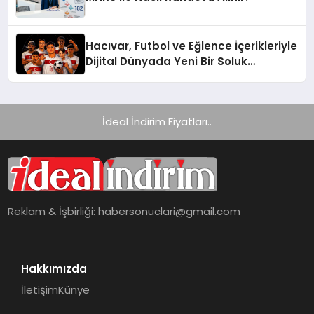
Hacıvar, Futbol ve Eğlence İçerikleriyle
Dijital Dünyada Yeni Bir Soluk
Getiriyor
İdeal İndirim Fiyatları..
Reklam & İşbirliği:
habersonuclari@gmail.com
Hakkımızda
İletişim
Künye