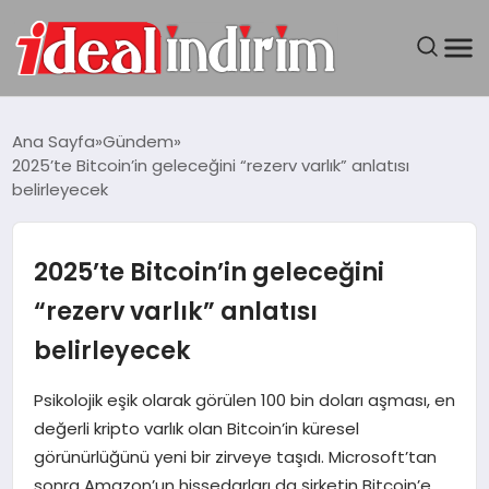
ANASAYFA
Ana Sayfa
Gündem
2025’te Bitcoin’in geleceğini “rezerv varlık” anlatısı
BILGISAYAR
belirleyecek
DÜNYA
2025’te Bitcoin’in geleceğini
SEYAHAT
“rezerv varlık” anlatısı
belirleyecek
TEKNOLOJI
Psikolojik eşik olarak görülen 100 bin doları aşması, en
YAŞAM
değerli kripto varlık olan Bitcoin’in küresel
görünürlüğünü yeni bir zirveye taşıdı. Microsoft’tan
sonra Amazon’un hissedarları da şirketin Bitcoin’e