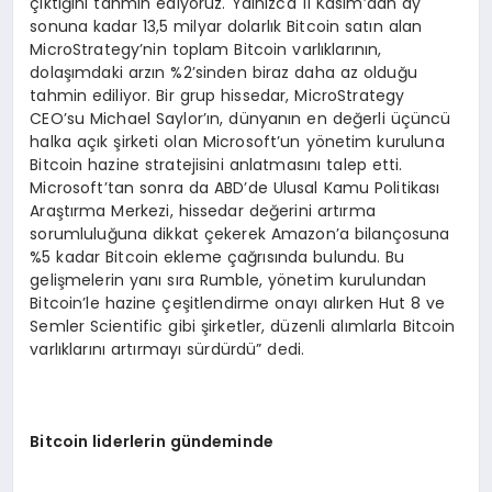
çıktığını tahmin ediyoruz. Yalnızca 11 Kasım’dan ay
sonuna kadar 13,5 milyar dolarlık Bitcoin satın alan
MicroStrategy’nin toplam Bitcoin varlıklarının,
dolaşımdaki arzın %2’sinden biraz daha az olduğu
tahmin ediliyor. Bir grup hissedar, MicroStrategy
CEO’su Michael Saylor’ın, dünyanın en değerli üçüncü
halka açık şirketi olan Microsoft’un yönetim kuruluna
Bitcoin hazine stratejisini anlatmasını talep etti.
Microsoft’tan sonra da ABD’de Ulusal Kamu Politikası
Araştırma Merkezi, hissedar değerini artırma
sorumluluğuna dikkat çekerek Amazon’a bilançosuna
%5 kadar Bitcoin ekleme çağrısında bulundu. Bu
gelişmelerin yanı sıra Rumble, yönetim kurulundan
Bitcoin’le hazine çeşitlendirme onayı alırken Hut 8 ve
Semler Scientific gibi şirketler, düzenli alımlarla Bitcoin
varlıklarını artırmayı sürdürdü” dedi.
Bitcoin liderlerin gündeminde