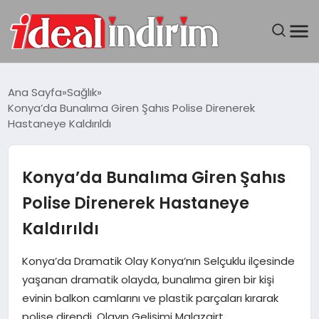
ANASAYFA
Ana Sayfa
Sağlık
Konya’da Bunalıma Giren Şahıs Polise Direnerek
BILGISAYAR
Hastaneye Kaldırıldı
DÜNYA
Konya’da Bunalıma Giren Şahıs
SEYAHAT
Polise Direnerek Hastaneye
Kaldırıldı
TEKNOLOJI
Konya’da Dramatik Olay Konya’nın Selçuklu ilçesinde
YAŞAM
yaşanan dramatik olayda, bunalıma giren bir kişi
evinin balkon camlarını ve plastik parçaları kırarak
polise direndi. Olayın Gelişimi Malazgirt