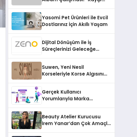
Kasetler 1” 31 Temmuz’da
Çıktı
Yasomi Pet Ürünleri ile Evcil
Dostlarınız İçin Akıllı Yaşam
Dijital Dönüşüm ile İş
Süreçlerinizi Geleceğe
Hazırlayın
Suwen, Yeni Nesil
Korseleriyle Korse Algısını
Değiştiriyor
Gerçek Kullanıcı
Yorumlarıyla Marka
Güvenilirliğini Artırın
Beauty Atelier Kurucusu
İrem Yanar’dan Çok Amaçlı
Yeni Kozmetik Ürünü