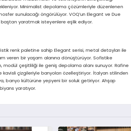
bekleniyor. Minimalist depolama çözümleriyle düzenlenen
atmosfer sunulacağı öngörülüyor. VOQ’un Elegant ve Due
rı baştan yaratmak isteyenlere eşlik ediyor.
stik renk paletine sahip Elegant serisi, metal detayları ile
ham veren bir yaşam alanına dönüştürüyor. Sofistike
n, modül çeşitliliği ile geniş depolama alanı sunuyor. Rafine
visli çizgileriyle banyoları özelleştiriyor. İtalyan stilinden
, banyo kültürüne yepyeni bir soluk getiriyor. Ahşap
biyans yaratıyor.