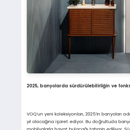
2025, banyolarda sürdürülebilirliğin ve fonks
VOQ’un yeni koleksiyonları, 2025’in banyoları ade
yıl olacağına işaret ediyor. Bu doğrultuda banyol
mobilyalarla hayat bulacağı tahmin ediliyor. Sürd