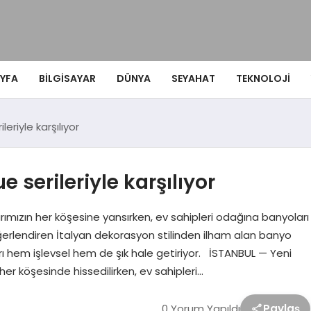
YFA
BILGISAYAR
DÜNYA
SEYAHAT
TEKNOLOJI
eriyle karşılıyor
 serileriyle karşılıyor
rımızın her köşesine yansırken, ev sahipleri odağına banyoları
ğerlendiren İtalyan dekorasyon stilinden ilham alan banyo
rı hem işlevsel hem de şık hale getiriyor. İSTANBUL — Yeni
her köşesinde hissedilirken, ev sahipleri…
0 Yorum Yapıldı
Paylaş