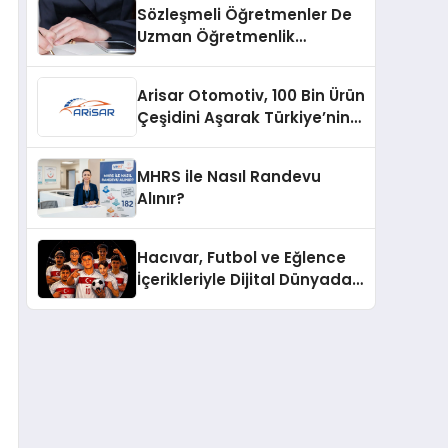
Sözleşmeli Öğretmenler De
Uzman Öğretmenlik
Tazminatı
Arisar Otomotiv, 100 Bin Ürün
Çeşidini Aşarak Türkiye’nin
Geniş Ürün Yelpazesine
Sahip Oto Yedek Parça
MHRS ile Nasıl Randevu
Platformlarından Biri Oldu
Alınır?
Hacıvar, Futbol ve Eğlence
İçerikleriyle Dijital Dünyada
Yeni Bir Soluk Getiriyor