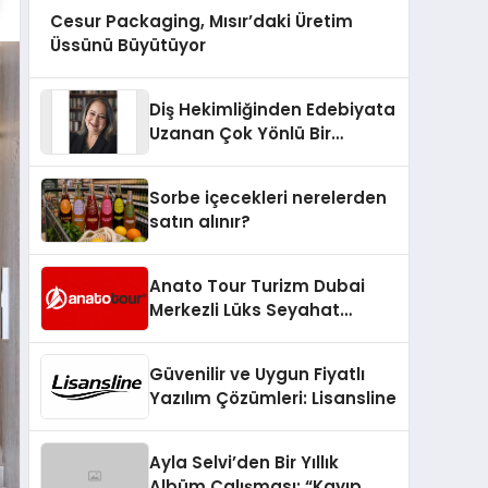
Cesur Packaging, Mısır’daki Üretim
Üssünü Büyütüyor
Diş Hekimliğinden Edebiyata
Uzanan Çok Yönlü Bir
Yaşam: Yeşim Şahin Yaman
Sorbe içecekleri nerelerden
satın alınır?
Anato Tour Turizm Dubai
Merkezli Lüks Seyahat
Hizmetleriyle Küresel
Turizmde Öne Çıkıyor
Güvenilir ve Uygun Fiyatlı
Yazılım Çözümleri: Lisansline
Ayla Selvi’den Bir Yıllık
Albüm Çalışması: “Kayıp