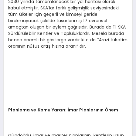
2030 yılında tamamlanacak bir yol haritası olarak
kabul etmiştir. SKA’lar farklı gelişmişlik seviyesindeki
tüm ülkeler için geçerli ve kimseyi geride
bırakmayacak şekilde tasarlanmış 17 evrensel
amaçtan oluşan bir eylem çağrısıdır. Burada da 11. SKA
Sürdürülebilir Kentler ve Topluluklardır. Mesela burada
bence önemli bir gösterge vardır ki o da “Arazi tüketim
oranının nüfus artış hızına oranı” dır.
Planlama ve Kamu Yararı: İmar Planlarının Önemi
Gündoğdu, imar ve master planlarının, kentlerin uzun