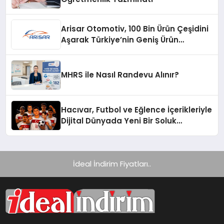
Arisar Otomotiv, 100 Bin Ürün Çeşidini
Aşarak Türkiye’nin Geniş Ürün
Yelpazesine Sahip Oto Yedek Parça
Platformlarından Biri Oldu
MHRS ile Nasıl Randevu Alınır?
Hacıvar, Futbol ve Eğlence İçerikleriyle
Dijital Dünyada Yeni Bir Soluk
Getiriyor
İdeal İndirim Fiyatları..