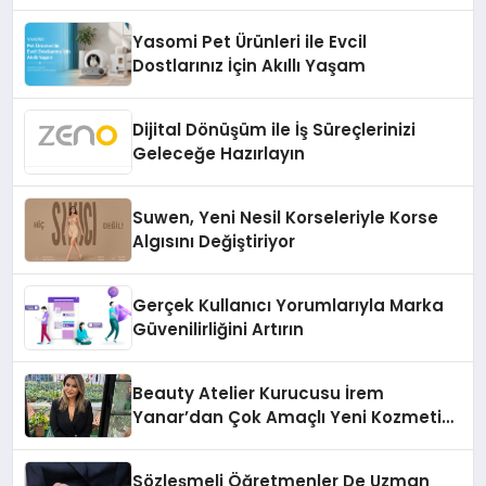
Temmuz’da Çıktı
Yasomi Pet Ürünleri ile Evcil
Dostlarınız İçin Akıllı Yaşam
Dijital Dönüşüm ile İş Süreçlerinizi
Geleceğe Hazırlayın
Suwen, Yeni Nesil Korseleriyle Korse
Algısını Değiştiriyor
Gerçek Kullanıcı Yorumlarıyla Marka
Güvenilirliğini Artırın
Beauty Atelier Kurucusu İrem
Yanar’dan Çok Amaçlı Yeni Kozmetik
Ürünü
Sözleşmeli Öğretmenler De Uzman