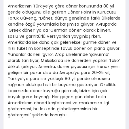
Amerika’nın Türkiye’ye göre döner konusunda 80 yıl
geride olduğunu dile getiren Döner Point’in Kurucusu
Faruk Güvenç, “Döner, dünya genelinde farklı ülkelerde
kendine özgü yorumlarla karşımıza çıkıyor. Avrupa’da
‘Greek döner’ ya da ‘German döner’ olarak bilinen,
soslu ve garnitürlü versiyonları yaygınlaşırken,
Amerika’da ise daha çok geleneksel gurme döner ve
hızlı tüketim konseptinde tavuk döner ön plana çıkıyor.
Yunanlar döneri ‘gyro’, Arap ülkelerinde ‘şavurma’
olarak tanıtıyor, Meksika’da ise dönerden yapılan ‘tako’
dikkat çekiyor. Amerika, döner piyasası için henüz yeni
gelişen bir pazar olsa da Avrupa’ya göre 20-25 yıl,
Türkiye’ye göre ise yaklaşık 80 yıl geride olmasına
rağmen oldukça hızlı bir büyüme gösteriyor. Özellikle
kapımızda döner kuyruğu görmek, bizim için çok
büyük gurur kaynağı. Her geçen gün daha fazla
Amerikalının döneri keşfetmesi ve markamıza ilgi
göstermesi, bu lezzetin globalleşmesinin bir
göstergesi” şeklinde konuştu.