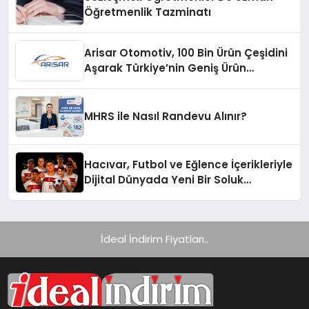
Öğretmenlik Tazminatı
Arisar Otomotiv, 100 Bin Ürün Çeşidini
Aşarak Türkiye’nin Geniş Ürün
Yelpazesine Sahip Oto Yedek Parça
Platformlarından Biri Oldu
MHRS ile Nasıl Randevu Alınır?
Hacıvar, Futbol ve Eğlence İçerikleriyle
Dijital Dünyada Yeni Bir Soluk
Getiriyor
İdeal İndirim Fiyatları..