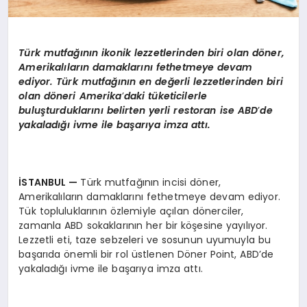
Türk mutfağının ikonik lezzetlerinden biri olan d
ö
ner,
Amerikalıların damaklarını fethetmeye devam
ediyor. Türk mutfağını
n en de
ğerli lezzetlerinden biri
olan d
ö
neri Amerika
’
daki tüketicilerle
buluşturduklarını belirten yerli restoran ise ABD
’
de
yakaladığı ivme ile başarıya imza attı.
İSTANBUL
—
Türk mutfağının incisi döner,
Amerikalıların damaklarını fethetmeye devam ediyor.
Tük topluluklarının özlemiyle açılan dönerciler,
zamanla ABD sokaklarının her bir köşesine yayılıyor.
Lezzetli eti, taze sebzeleri ve sosunun uyumuyla bu
başarıda önemli bir rol üstlenen Döner Point, ABD’de
yakaladığı ivme ile başarıya imza attı.