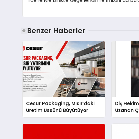
liderleriyle birlikte değerlendirme imkanı da bul
Benzer Haberler
Cesur Packaging, Mısır’daki
Diş Hekim
Üretim Üssünü Büyütüyor
Uzanan Ç
Yeşim Şa