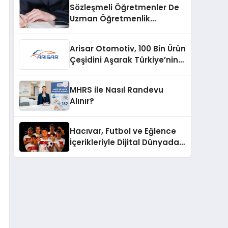
Sözleşmeli Öğretmenler De
Uzman Öğretmenlik
Tazminatı
Arisar Otomotiv, 100 Bin Ürün
Çeşidini Aşarak Türkiye’nin
Geniş Ürün Yelpazesine
Sahip Oto Yedek Parça
MHRS ile Nasıl Randevu
Platformlarından Biri Oldu
Alınır?
Hacıvar, Futbol ve Eğlence
İçerikleriyle Dijital Dünyada
Yeni Bir Soluk Getiriyor