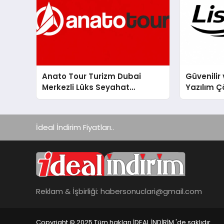
Anato Tour Turizm Dubai
Güvenilir 
Merkezli Lüks Seyahat
Yazılım Ç
Hizmetleriyle Küresel
Turizmde Öne Çıkıyor
İdeal İndirim Fiyatları..
Reklam & İşbirliği:
habersonuclari@gmail.com
Copyright © 2025 Tüm hakları İDEAL İNDİRİM 'de saklıdır.