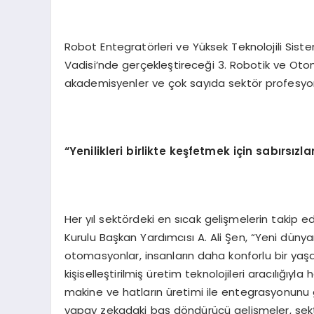
Robot Entegratörleri ve Yüksek Teknolojili Siste
Vadisi’nde gerçekleştireceği 3. Robotik ve Otom
akademisyenler ve çok sayıda sektör profesyon
“Yenilikleri birlikte keşfetmek için sabırsızl
Her yıl sektördeki en sıcak gelişmelerin takip e
Kurulu Başkan Yardımcısı A. Ali Şen, “Yeni dünya
otomasyonlar, insanların daha konforlu bir yaşa
kişiselleştirilmiş üretim teknolojileri aracılığıyl
makine ve hatların üretimi ile entegrasyonunu 
yapay zekadaki baş döndürücü gelişmeler, sektö