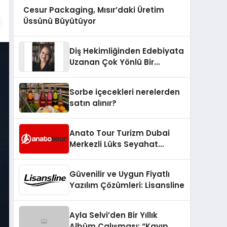
Cesur Packaging, Mısır’daki Üretim
Üssünü Büyütüyor
Diş Hekimliğinden Edebiyata
Uzanan Çok Yönlü Bir
Yaşam: Yeşim Şahin Yaman
Sorbe içecekleri nerelerden
satın alınır?
Anato Tour Turizm Dubai
Merkezli Lüks Seyahat
Hizmetleriyle Küresel
Turizmde Öne Çıkıyor
Güvenilir ve Uygun Fiyatlı
Yazılım Çözümleri: Lisansline
Ayla Selvi’den Bir Yıllık
Albüm Çalışması: “Kayıp