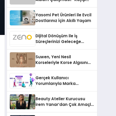
Kasetler 1” 31 Temmuz’da
Çıktı
Yasomi Pet Ürünleri ile Evcil
Dostlarınız İçin Akıllı Yaşam
Dijital Dönüşüm ile İş
Süreçlerinizi Geleceğe
Hazırlayın
Suwen, Yeni Nesil
Korseleriyle Korse Algısını
Değiştiriyor
Gerçek Kullanıcı
Yorumlarıyla Marka
Güvenilirliğini Artırın
Beauty Atelier Kurucusu
İrem Yanar’dan Çok Amaçlı
Yeni Kozmetik Ürünü