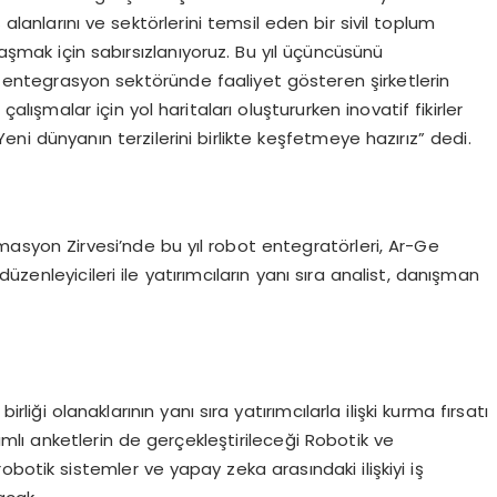
 alanlarını ve sektörlerini temsil eden bir sivil toplum
laşmak için sabırsızlanıyoruz. Bu yıl üçüncüsünü
 entegrasyon sektöründe faaliyet gösteren şirketlerin
lışmalar için yol haritaları oluştururken inovatif fikirler
eni dünyanın terzilerini birlikte keşfetmeye hazırız” dedi.
masyon Zirvesi’nde bu yıl robot entegratörleri, Ar-Ge
 düzenleyicileri ile yatırımcıların yanı sıra analist, danışman
irliği olanaklarının yanı sıra yatırımcılarla ilişki kurma fırsatı
lımlı anketlerin de gerçekleştirileceği Robotik ve
botik sistemler ve yapay zeka arasındaki ilişkiyi iş