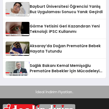
Bayburt Üniversitesi Öğrencisi Yanlış
Buz Uygulaması Sonucu Yanık Geçirdi
Görme Yetisini Geri Kazandıran Yeni
Teknoloji: iPSC Kullanımı
Aksaray’da Doğan Prematüre Bebek
Hayata Tutundu
Sağlık Bakanı Kemal Memişoğlu
Prematüre Bebekler İçin Mücadeleyi
Vurguladı
İdeal İndirim Fiyatları..