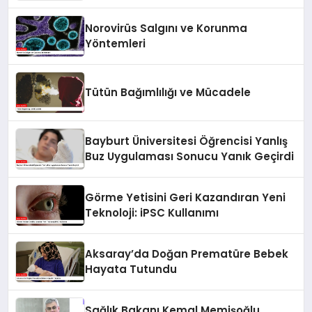
Norovirüs Salgını ve Korunma
Yöntemleri
Tütün Bağımlılığı ve Mücadele
Bayburt Üniversitesi Öğrencisi Yanlış
Buz Uygulaması Sonucu Yanık Geçirdi
Görme Yetisini Geri Kazandıran Yeni
Teknoloji: iPSC Kullanımı
Aksaray’da Doğan Prematüre Bebek
Hayata Tutundu
Sağlık Bakanı Kemal Memişoğlu