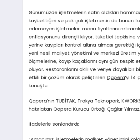
Günümüzde işletmelerin satın aldıkları hamma
kaybettiğini ve pek çok işletmenin de bunun far
edemeyen işletmeler, menü fiyatlarını artırar
enflasyonunu dirençli kılıyor, tüketici tepkisine 
yerine kayıpları kontrol altına alması gerektiği
yeni nesil maliyet yönetimi ve merkezi üretim ya
ölçmelerine, kayıp kaçaklarını aynı gün tespi
oluyor. Restoranlarını akıllı ve veriye dayalı bi
etkili bir çözüm olarak geliştirilen
Qapera
’yı 14
konuştu.
Qapera’nın TÜBİTAK, Trakya Teknopark, KWORKS,
hatırlatan Qapera Kurucu Ortağı Çağlar Yılmaz,
ifadelerle sonlandırdı:
“Amacımız, işletmelerin maliyet yönetimini kolay, 