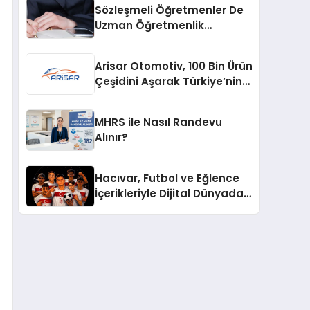
Sözleşmeli Öğretmenler De
Uzman Öğretmenlik
Tazminatı
Arisar Otomotiv, 100 Bin Ürün
Çeşidini Aşarak Türkiye’nin
Geniş Ürün Yelpazesine
Sahip Oto Yedek Parça
MHRS ile Nasıl Randevu
Platformlarından Biri Oldu
Alınır?
Hacıvar, Futbol ve Eğlence
İçerikleriyle Dijital Dünyada
Yeni Bir Soluk Getiriyor