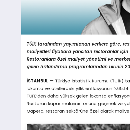
TÜİK tarafından yayımlanan verilere g
ö
re, res
maliyetleri fiyatlara yansıtan restoranlar içi
Restoranlara
ö
zel maliyet y
ö
netimi ve merkez
gelen hızlandırma programlarından birinin
2
İSTANBUL
—
Türkiye İstatistik Kurumu (TÜİK) tar
lokanta ve otellerdeki yıllık enflasyonun %65,
TÜFE’den daha yüksek gelen lokanta enflasyonu, 
Restoran kapanmalarının önüne geçmek ve yükse
Qapera, restoran sektörüne özel olarak maliyet 