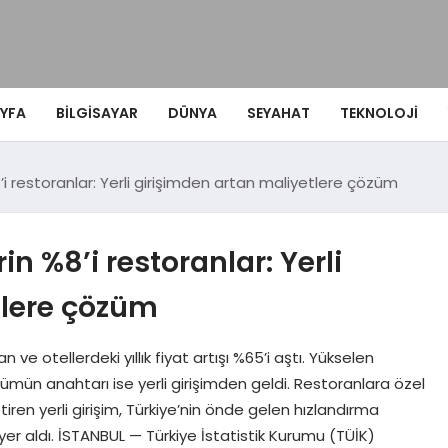
YFA
BILGISAYAR
DÜNYA
SEYAHAT
TEKNOLOJI
’i restoranlar: Yerli girişimden artan maliyetlere çözüm
n %8’i restoranlar: Yerli
tlere çözüm
ve otellerdeki yıllık fiyat artışı %65’i aştı. Yükselen
zümün anahtarı ise yerli girişimden geldi. Restoranlara özel
iren yerli girişim, Türkiye’nin önde gelen hızlandırma
yer aldı. İSTANBUL — Türkiye İstatistik Kurumu (TÜİK)