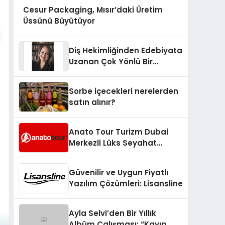
Cesur Packaging, Mısır’daki Üretim
Üssünü Büyütüyor
Diş Hekimliğinden Edebiyata
Uzanan Çok Yönlü Bir
Yaşam: Yeşim Şahin Yaman
Sorbe içecekleri nerelerden
satın alınır?
Anato Tour Turizm Dubai
Merkezli Lüks Seyahat
Hizmetleriyle Küresel
Turizmde Öne Çıkıyor
Güvenilir ve Uygun Fiyatlı
Yazılım Çözümleri: Lisansline
Ayla Selvi’den Bir Yıllık
Albüm Çalışması: “Kayıp