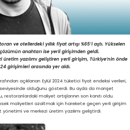
toran ve otellerdeki yıllık fiyat artışı %65
’
i aştı. Yükselen
n çözümün anahtarı ise yerli girişimden geldi.
i üretim yazılımı
geli
ştiren yerli giriş
im,
Türkiye
’
nin
ö
nde
024
girişimleri arasında yer aldı.
afından açıklanan Eylül 2024 tüketici fiyat endeksi verileri,
14 seviyesinde olduğunu gösterdi. Bu ayda da manşet
restoranlardaki maliyet artışlarının son kanıtı oldu.
k maliyetleri azaltmak için harekete geçen yerli girişim
yönetimi ve merkezi üretim yazılımı geliştirdi.