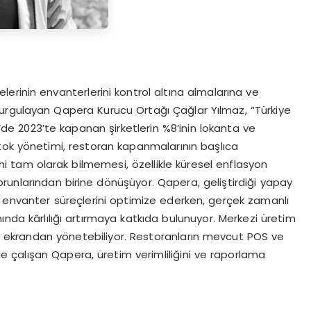
elerinin envanterlerini kontrol altına almalarına ve
u vurgulayan Qapera Kurucu Ortağı Çağlar Yılmaz, “Türkiye
ye’de 2023’te kapanan şirketlerin %8’inin lokanta ve
tok yönetimi, restoran kapanmalarının başlıca
ini tam olarak bilmemesi, özellikle küresel enflasyon
unlarından birine dönüşüyor. Qapera, geliştirdiği yapay
e envanter süreçlerini optimize ederken, gerçek zamanlı
ında kârlılığı artırmaya katkıda bulunuyor. Merkezi üretim
bir ekrandan yönetebiliyor. Restoranların mevcut POS ve
 çalışan Qapera, üretim verimliliğini ve raporlama