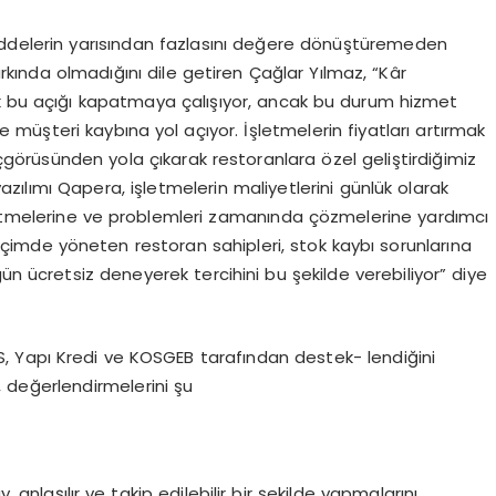
ddelerin yarısından fazlasını değere dönüştüremeden
kında olmadığını dile getiren Çağlar Yılmaz, “Kâr
ak bu açığı kapatmaya çalışıyor, ancak bu durum hizmet
ve müşteri kaybına yol açıyor. İşletmelerin fiyatları artırmak
 içgörüsünden yola çıkarak restoranlara özel geliştirdiğimiz
zılımı Qapera, işletmelerin maliyetlerini günlük olarak
t etmelerine ve problemleri zamanında çözmelerine yardımcı
r biçimde yöneten restoran sahipleri, stok kaybı sorunlarına
 gün ücretsiz deneyerek tercihini bu şekilde verebiliyor” diye
 Yapı Kredi ve KOSGEB tarafından destek- lendiğini
 değerlendirmelerini şu
anlaşılır ve takip edilebilir bir şekilde yapmalarını