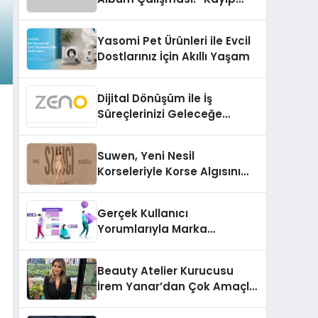
Kasetler 1” 31 Temmuz’da
Çıktı
Yasomi Pet Ürünleri ile Evcil
Dostlarınız İçin Akıllı Yaşam
Dijital Dönüşüm ile İş
Süreçlerinizi Geleceğe
Hazırlayın
Suwen, Yeni Nesil
Korseleriyle Korse Algısını
Değiştiriyor
Gerçek Kullanıcı
Yorumlarıyla Marka
Güvenilirliğini Artırın
Beauty Atelier Kurucusu
İrem Yanar’dan Çok Amaçlı
Yeni Kozmetik Ürünü