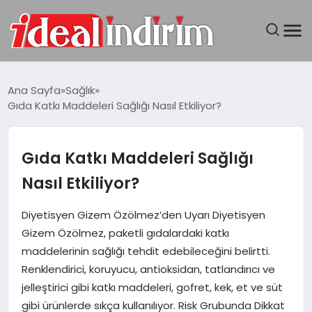
ANASAYFA
Ana Sayfa
Sağlık
Gıda Katkı Maddeleri Sağlığı Nasıl Etkiliyor?
BILGISAYAR
DÜNYA
Gıda Katkı Maddeleri Sağlığı
Nasıl Etkiliyor?
SEYAHAT
Diyetisyen Gizem Özölmez’den Uyarı Diyetisyen
TEKNOLOJI
Gizem Özölmez, paketli gıdalardaki katkı
maddelerinin sağlığı tehdit edebileceğini belirtti.
YAŞAM
Renklendirici, koruyucu, antioksidan, tatlandırıcı ve
jelleştirici gibi katkı maddeleri, gofret, kek, et ve süt
gibi ürünlerde sıkça kullanılıyor. Risk Grubunda Dikkat