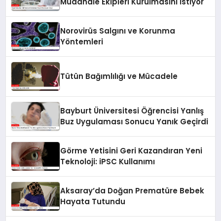
Müdahale Ekipleri Kurulmasını İstiyor
Norovirüs Salgını ve Korunma
Yöntemleri
Tütün Bağımlılığı ve Mücadele
Bayburt Üniversitesi Öğrencisi Yanlış
Buz Uygulaması Sonucu Yanık Geçirdi
Görme Yetisini Geri Kazandıran Yeni
Teknoloji: iPSC Kullanımı
Aksaray’da Doğan Prematüre Bebek
Hayata Tutundu