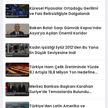
Küresel Piyasalar Ortadoğu Gerilimi
ve Faiz Belirsizliğiyle Dalgalandı
Bakan Bolat Sarp Gümrük Kapısı’nda:
Asya’ya Açılan Önemli Koridor
Kadın İşsizliği Eylül 2012’den Bu Yana
En Düşük Seviyesine İndi
Türkiye Ham Çelik Üretiminde Yüzde
8,1 Artışla 19,8 Milyon Ton Hedefine
Ulaştı
Merkez Bankası Başkanı Karahan
Suriye’de Temaslarda Bulundu
Karşılıklı Mevduat Hesabı Anlaşması
Yapıldı
Türkiye’den Latin Amerika ve