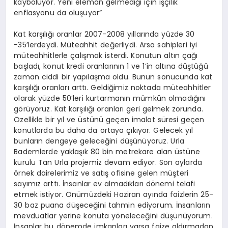
kayboluyor. Yeni eleman gelmediği için işçilik
enflasyonu da oluşuyor”
Kat karşılığı oranlar 2007-2008 yıllarında yüzde 30
-35’lerdeydi. Müteahhit değerliydi. Arsa sahipleri iyi
müteahhitlerle çalışmak isterdi. Konutun altın çağı
başladı, konut kredi oranlarının 1 ve 1’in altına düştüğü
zaman ciddi bir yapılaşma oldu. Bunun sonucunda kat
karşılığı oranları arttı. Geldiğimiz noktada müteahhitler
olarak yüzde 50’leri kurtarmanın mümkün olmadığını
görüyoruz. Kat karşılığı oranları geri gelmek zorunda.
Özellikle bir yıl ve üstünü geçen imalat süresi geçen
konutlarda bu daha da ortaya çıkıyor. Gelecek yıl
bunların dengeye geleceğini düşünüyoruz. Urla
Bademlerde yaklaşık 80 bin metrekare alan üstüne
kurulu Tan Urla projemiz devam ediyor. Son aylarda
örnek dairelerimiz ve satış ofisine gelen müşteri
sayımız arttı. İnsanlar ev almadıkları dönemi telafi
etmek istiyor. Önümüzdeki Haziran ayında faizlerin 25-
30 baz puana düşeceğini tahmin ediyorum. İnsanların
mevduatlar yerine konuta yöneleceğini düşünüyorum.
İnsanlar bu dönemde imkanları varsa faize aldırmadan