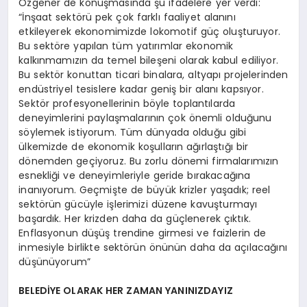
Özgener de konuşmasında şu ifadelere yer verdi:
“İnşaat sektörü pek çok farklı faaliyet alanını
etkileyerek ekonomimizde lokomotif güç oluşturuyor.
Bu sektöre yapılan tüm yatırımlar ekonomik
kalkınmamızın da temel bileşeni olarak kabul ediliyor.
Bu sektör konuttan ticari binalara, altyapı projelerinden
endüstriyel tesislere kadar geniş bir alanı kapsıyor.
Sektör profesyonellerinin böyle toplantılarda
deneyimlerini paylaşmalarının çok önemli olduğunu
söylemek istiyorum. Tüm dünyada olduğu gibi
ülkemizde de ekonomik koşulların ağırlaştığı bir
dönemden geçiyoruz. Bu zorlu dönemi firmalarımızın
esnekliği ve deneyimleriyle geride bırakacağına
inanıyorum. Geçmişte de büyük krizler yaşadık; reel
sektörün gücüyle işlerimizi düzene kavuşturmayı
başardık. Her krizden daha da güçlenerek çıktık.
Enflasyonun düşüş trendine girmesi ve faizlerin de
inmesiyle birlikte sektörün önünün daha da açılacağını
düşünüyorum”
BELEDİYE OLARAK HER ZAMAN YANINIZDAYIZ