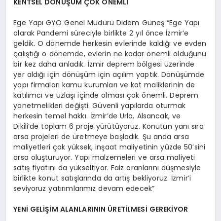
KENTSEL DÖNÜŞÜM ÇOK ÖNEMLİ
Ege Yapı GYO Genel Müdürü Didem Güneş “Ege Yapı
olarak Pandemi süreciyle birlikte 2 yıl önce İzmir’e
geldik. O dönemde herkesin evlerinde kaldığı ve evden
çalıştığı o dönemde, evlerin ne kadar önemli olduğunu
bir kez daha anladık. İzmir deprem bölgesi üzerinde
yer aldığı için dönüşüm için açılım yaptık. Dönüşümde
yapı firmaları kamu kurumları ve kat maliklerinin de
katılımcı ve uzlaşı içinde olması çok önemli. Deprem
yönetmelikleri değişti. Güvenli yapılarda oturmak
herkesin temel hakkı. İzmir’de Urla, Alsancak, ve
Dikili’de toplam 6 proje yürütüyoruz. Konutun yanı sıra
arsa projeleri de üretmeye başladık. Şu anda arsa
maliyetleri çok yüksek, inşaat maliyetinin yüzde 50’sini
arsa oluşturuyor. Yapı malzemeleri ve arsa maliyeti
satış fiyatını da yükseltiyor. Faiz oranlarını düşmesiyle
birlikte konut satışlarında da artış bekliyoruz. İzmir’i
seviyoruz yatırımlarımız devam edecek”
YENİ GELİŞİM ALANLARININ ÜRETİLMESİ GEREKİYOR