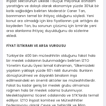
İnşaat sektörünün ülkede 1 buçuk milyonluk istihdam
yarattığını ve dolaylı olarak ekonomiye yüzde 30’luk bir
katkı sağladığını belirten Moderatör Caner Tan,
barınmanın temel bir ihtiyaç olduğunu söyledi. Yeni
konut arzı olmadığı için kira fiyatlarının çok arttığını da
kaydeden Tan, bu sorunun çözümü için İzmir’de yeni
arsa alanlarına ihtiyaç duyulduğunu da sözlerine
ekledi.
FİYAT İSTİKRARI VE ARSA VURGUSU
Türkiye’de 400 bin müteahhitin olduğunu fakat hala
bir meslek odalarının bulunmadığını belirten İZTO
Yönetim Kurulu Üyesi İsmail Kahraman, “Ülkemizdeki
yapıların yaklaşık yüzde 60’ı riskli durumda. Bunların
dönüştürülmesi ve dayanıklı binaların inşa
edilmesindeki en önemli aktörler ise müteahhitlerdir.
Fakat bu kadar geniş bir meslek grubu olmamıza
rağmen hala bir meslek odamız bulunmuyor.
Meslektaşlarımız ticaret odalarında ve STK’larda temsil
ediliyor. İZTO İnşaat komitesi ve Müteahhitler
Federasyonu olarak Çevre ve Şehircilik ve İklim