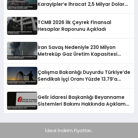
Karayipler’e İhracat 2,5 Milyar Dolara
Ulaştı
TCMB 2026 İlk Çeyrek Finansal
Hesaplar Raporunu Açıkladı
İran Savaş Nedeniyle 230 Milyon
Metreküp Gaz Üretim Kapasitesi
Kaybetti
Çalışma Bakanlığı Duyurdu Türkiye’de
Sendikalı İşçi Oranı Yüzde 13.79’a
Ulaştı
Gelir İdaresi Başkanlığı Beyanname
Sistemleri Bakımı Hakkında Açıklama
Yaptı
İdeal İndirim Fiyatları..