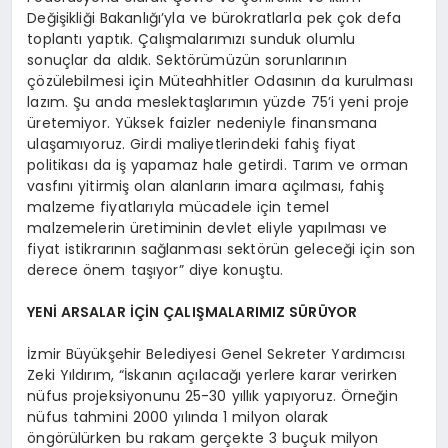
Değişikliği Bakanlığı’yla ve bürokratlarla pek çok defa
toplantı yaptık. Çalışmalarımızı sunduk olumlu
sonuçlar da aldık. Sektörümüzün sorunlarının
çözülebilmesi için Müteahhitler Odasının da kurulması
lazım. Şu anda meslektaşlarımın yüzde 75’i yeni proje
üretemiyor. Yüksek faizler nedeniyle finansmana
ulaşamıyoruz. Girdi maliyetlerindeki fahiş fiyat
politikası da iş yapamaz hale getirdi. Tarım ve orman
vasfını yitirmiş olan alanların imara açılması, fahiş
malzeme fiyatlarıyla mücadele için temel
malzemelerin üretiminin devlet eliyle yapılması ve
fiyat istikrarının sağlanması sektörün geleceği için son
derece önem taşıyor” diye konuştu.
YENİ ARSALAR İÇİN ÇALIŞMALARIMIZ SÜRÜYOR
İzmir Büyükşehir Belediyesi Genel Sekreter Yardımcısı
Zeki Yıldırım, “İskanın açılacağı yerlere karar verirken
nüfus projeksiyonunu 25-30 yıllık yapıyoruz. Örneğin
nüfus tahmini 2000 yılında 1 milyon olarak
öngörülürken bu rakam gerçekte 3 buçuk milyon