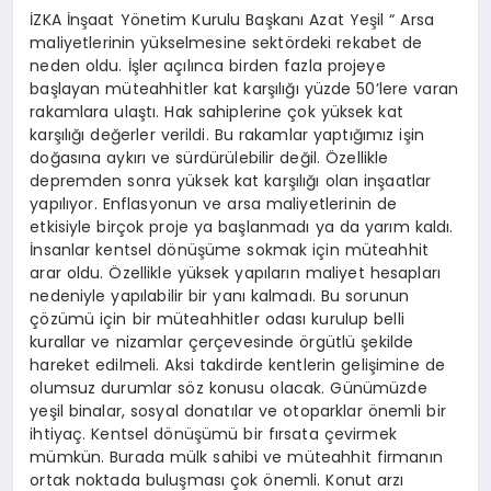
İZKA İnşaat Yönetim Kurulu Başkanı Azat Yeşil “ Arsa
maliyetlerinin yükselmesine sektördeki rekabet de
neden oldu. İşler açılınca birden fazla projeye
başlayan müteahhitler kat karşılığı yüzde 50’lere varan
rakamlara ulaştı. Hak sahiplerine çok yüksek kat
karşılığı değerler verildi. Bu rakamlar yaptığımız işin
doğasına aykırı ve sürdürülebilir değil. Özellikle
depremden sonra yüksek kat karşılığı olan inşaatlar
yapılıyor. Enflasyonun ve arsa maliyetlerinin de
etkisiyle birçok proje ya başlanmadı ya da yarım kaldı.
İnsanlar kentsel dönüşüme sokmak için müteahhit
arar oldu. Özellikle yüksek yapıların maliyet hesapları
nedeniyle yapılabilir bir yanı kalmadı. Bu sorunun
çözümü için bir müteahhitler odası kurulup belli
kurallar ve nizamlar çerçevesinde örgütlü şekilde
hareket edilmeli. Aksi takdirde kentlerin gelişimine de
olumsuz durumlar söz konusu olacak. Günümüzde
yeşil binalar, sosyal donatılar ve otoparklar önemli bir
ihtiyaç. Kentsel dönüşümü bir fırsata çevirmek
mümkün. Burada mülk sahibi ve müteahhit firmanın
ortak noktada buluşması çok önemli. Konut arzı