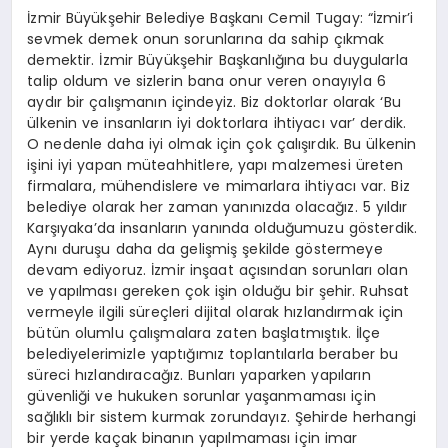
İzmir Büyükşehir Belediye Başkanı Cemil Tugay: “İzmir’i
sevmek demek onun sorunlarına da sahip çıkmak
demektir. İzmir Büyükşehir Başkanlığına bu duygularla
talip oldum ve sizlerin bana onur veren onayıyla 6
aydır bir çalışmanın içindeyiz. Biz doktorlar olarak ‘Bu
ülkenin ve insanların iyi doktorlara ihtiyacı var’ derdik.
O nedenle daha iyi olmak için çok çalışırdık. Bu ülkenin
işini iyi yapan müteahhitlere, yapı malzemesi üreten
firmalara, mühendislere ve mimarlara ihtiyacı var. Biz
belediye olarak her zaman yanınızda olacağız. 5 yıldır
Karşıyaka’da insanların yanında olduğumuzu gösterdik.
Aynı duruşu daha da gelişmiş şekilde göstermeye
devam ediyoruz. İzmir inşaat açısından sorunları olan
ve yapılması gereken çok işin olduğu bir şehir. Ruhsat
vermeyle ilgili süreçleri dijital olarak hızlandırmak için
bütün olumlu çalışmalara zaten başlatmıştık. İlçe
belediyelerimizle yaptığımız toplantılarla beraber bu
süreci hızlandıracağız. Bunları yaparken yapıların
güvenliği ve hukuken sorunlar yaşanmaması için
sağlıklı bir sistem kurmak zorundayız. Şehirde herhangi
bir yerde kaçak binanın yapılmaması için imar