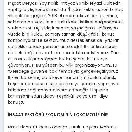
İnşaat Deryası Yayıncılık İmtiyaz Sahibi Niyazi Gültekin,
yaptığı açılış konuşmasında “İnşaat sektörü, son birkaç
yılı çok zor geçirdi. 2018 ekonomik krizinden bu yana,
sektörde ne yazık ki bir türlü kalıcı istikrar sağlanamadı.
Sadece son üç yılda inşaatta yaşadığımız enflasyon
yüzde bini buldu. Zaman zaman düşük faizli konut
kampanyaları ile sektörümüz desteklense de, yapılan
destekler ancak pansuman olabildi. Bizler kısa süreli
destek değil, devamlı ekonomik istikrar istiyoruz. Tüm
olumsuzluklara rağmen biz bu şehre, bu ülkeye
güveniyoruz. Bu yüzden bu yılki organizasyonumuzu
‘Geleceğe güvenle bak’ temasıyla gerçekleştiriyoruz.
Bizler; bu şehre, bu ülkeye inanan iş insanları olarak,
koşullar ne olursa olsun üretmeye, yatırım yapmaya,
istihdam sağlamaya devam edeceğiz. Hepinize
katılımlarınızdan dolayı teşekkür ediyorum” diye
konuştu.
İNŞAAT SEKTÖRÜ EKONOMİNİN LOKOMOTİFİDİR
İzmir Ticaret Odası Yönetim Kurulu Başkanı Mahmut