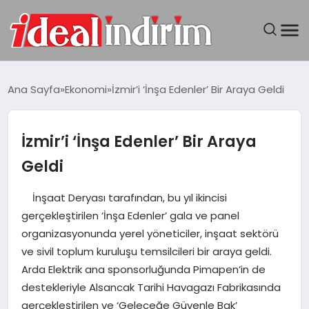
ANASAYFA
Ana Sayfa
Ekonomi
İzmir’i ‘İnşa Edenler’ Bir Araya Geldi
BILGISAYAR
İzmir’i ‘İnşa Edenler’ Bir Araya
DÜNYA
Geldi
SEYAHAT
İnşaat Deryası tarafından, bu yıl ikincisi
gerçekleştirilen ‘İnşa Edenler’ gala ve panel
TEKNOLOJI
organizasyonunda yerel yöneticiler, inşaat sektörü
ve sivil toplum kuruluşu temsilcileri bir araya geldi.
YAŞAM
Arda Elektrik ana sponsorluğunda Pimapen’in de
destekleriyle Alsancak Tarihi Havagazı Fabrikasında
gerçekleştirilen ve ‘Geleceğe Güvenle Bak’