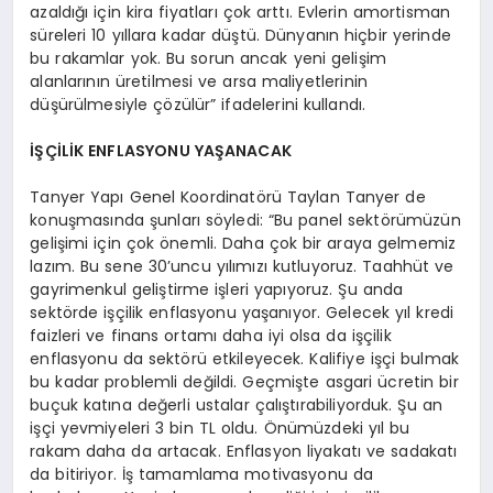
azaldığı için kira fiyatları çok arttı. Evlerin amortisman
süreleri 10 yıllara kadar düştü. Dünyanın hiçbir yerinde
bu rakamlar yok. Bu sorun ancak yeni gelişim
alanlarının üretilmesi ve arsa maliyetlerinin
düşürülmesiyle çözülür” ifadelerini kullandı.
İŞÇİLİK ENFLASYONU YAŞANACAK
Tanyer Yapı Genel Koordinatörü Taylan Tanyer de
konuşmasında şunları söyledi: “Bu panel sektörümüzün
gelişimi için çok önemli. Daha çok bir araya gelmemiz
lazım. Bu sene 30’uncu yılımızı kutluyoruz. Taahhüt ve
gayrimenkul geliştirme işleri yapıyoruz. Şu anda
sektörde işçilik enflasyonu yaşanıyor. Gelecek yıl kredi
faizleri ve finans ortamı daha iyi olsa da işçilik
enflasyonu da sektörü etkileyecek. Kalifiye işçi bulmak
bu kadar problemli değildi. Geçmişte asgari ücretin bir
buçuk katına değerli ustalar çalıştırabiliyorduk. Şu an
işçi yevmiyeleri 3 bin TL oldu. Önümüzdeki yıl bu
rakam daha da artacak. Enflasyon liyakatı ve sadakatı
da bitiriyor. İş tamamlama motivasyonu da