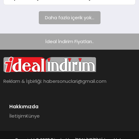
Denilecek
Daha fazla içerik yok...
İdeal İndirim Fiyatları..
Reklam & İşbirliği:
habersonuclari@gmail.com
Hakkımızda
İletişim
Künye