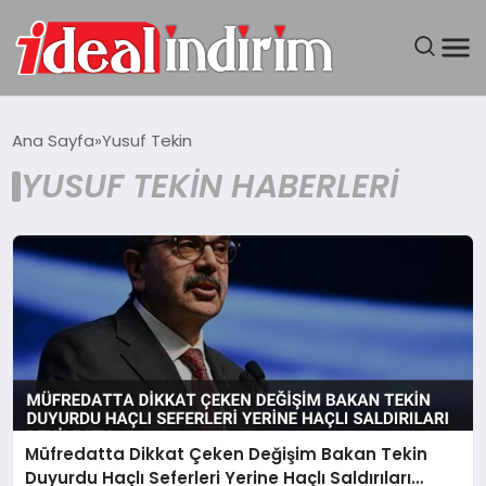
ANASAYFA
Ana Sayfa
Yusuf Tekin
YUSUF TEKIN HABERLERI
BILGISAYAR
DÜNYA
SEYAHAT
TEKNOLOJI
YAŞAM
Müfredatta Dikkat Çeken Değişim Bakan Tekin
Duyurdu Haçlı Seferleri Yerine Haçlı Saldırıları