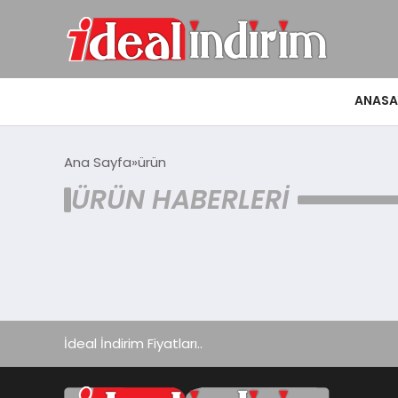
ANASA
Ana Sayfa
ürün
ÜRÜN HABERLERI
İdeal İndirim Fiyatları..