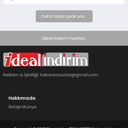
Daha fazla içerik yok...
İdeal İndirim Fiyatları..
Reklam & İşbirliği:
habersonuclari@gmail.com
Hakkımızda
İletişim
Künye