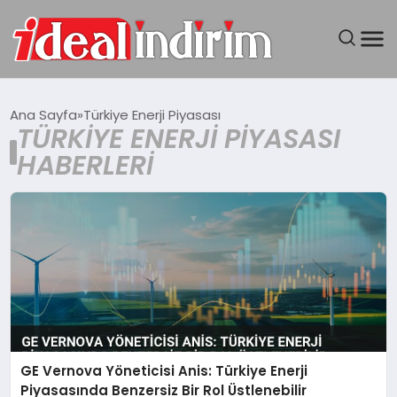
ANASAYFA
Ana Sayfa
Türkiye Enerji Piyasası
TÜRKIYE ENERJI PIYASASI
BILGISAYAR
HABERLERI
DÜNYA
SEYAHAT
TEKNOLOJI
YAŞAM
GE Vernova Yöneticisi Anis: Türkiye Enerji
Piyasasında Benzersiz Bir Rol Üstlenebilir