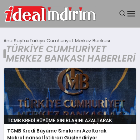
ANASAYFA
Ana Sayfa
Türkiye Cumhuriyet Merkez Bankası
TÜRKIYE CUMHURIYET
BILGISAYAR
MERKEZ BANKASI HABERLERI
DÜNYA
SEYAHAT
TEKNOLOJI
YAŞAM
TCMB Kredi Büyüme Sınırlarını Azaltarak
Makrofinansal İstikrarı Güçlendiriyor