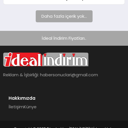
Daha fazla içerik yok...
İdeal İndirim Fiyatları..
Reklam & İşbirliği:
habersonuclari@gmail.com
Hakkımızda
İletişim
Künye